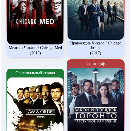
Правосудие Чикаго / Chicago
Медики Чикаго / Chicago Med
Justice
(2015)
(2017)
Спин офф
Оригинальный сериал