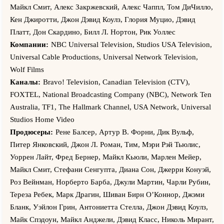
Майкл Смит, Алекс Закржевский, Алекс Чаппл, Том ДиЧилло,
Кен Джиротти, Джон Дэвид Коулз, Глория Муцио, Дэвид
Платт, Дон Скардино, Билл Л. Нортон, Рик Уоллес
Компании:
NBC Universal Television, Studios USA Television,
Universal Cable Productions, Universal Network Television,
Wolf Films
Каналы:
Bravo! Television, Canadian Television (CTV),
FOXTEL, National Broadcasting Company (NBC), Network Ten
Australia, TF1, The Hallmark Channel, USA Network, Universal
Studios Home Video
Продюсеры:
Рене Балсер, Артур В. Форни, Дик Вульф,
Питер Янковский, Джон Л. Роман, Тим, Мэри Рэй Тьюлис,
Уоррен Лайт, Фред Бернер, Майкл Кьюли, Марлен Мейер,
Майкл Смит, Стефани Сенгупта, Диана Сон, Джерри Конуэй,
Роз Вейнман, Норберто Барба, Джули Мартин, Чарли Рубин,
Тереза Ребек, Марк Драгин, Шиван Бирн О’Коннор, Джэми
Бланк, Уэйлон Грин, Антониетта Стелла, Джон Дэвид Коулз,
Майк Спэдоун, Майкл Анджели, Дэвид Класс, Николь Мирант,