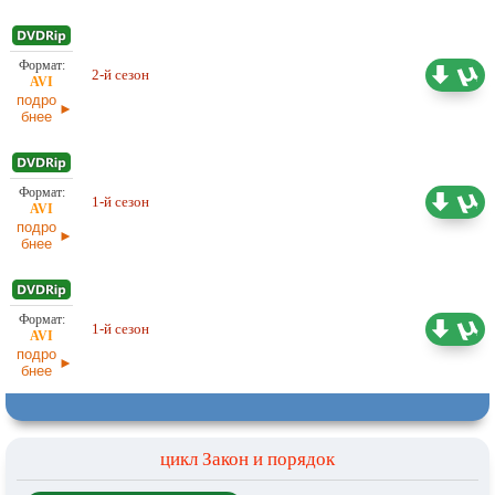
2-й сезон
8,76 ГБ
Проф. (многоголосый)
подро
бнее
Проф. (многоголосый)
1-й сезон
8,42 ГБ
(FoxCrime) Gravi-TV
подро
бнее
Проф. (многоголосый) 1001
1-й сезон
8,42 ГБ
Cinema, Gravi-TV
подро
бнее
цикл Закон и порядок