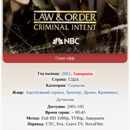
Про выживание
Про гангстеров
Про гонки
Про деревню
Про динозавров
Про драконов
Про животных
Про зомби
Про инопланетян
Про корабли и подводные
лодки
Спин офф
Про космос
Про любовь
Про маньяков и
серийных
Про мафию
убийц
2001
,
Завершён
Год выхода:
США
Страна:
Про оборотней
Про пиратов
Сериалы
Категория:
Про подростков
Про путешествия
во времени
Зарубежный сериал
,
Триллер
,
Драма
,
Криминал
,
Жанр:
Детектив
Про роботов
Про рыцарей
[S01-10]
Доступно:
Про самолёты
Про собак
~ 00:45
Время серии:
Full HD 1080p, TVRip, Завершён
Метки:
Про снайперов
Про супергероев
СТС, Fox, Gravi-TV, NovaFilm
Перевод: