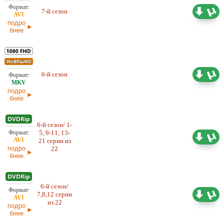
7-й сезон
8,39 ГБ
Проф. (многоголосый) Gravi-TV
подро
бнее
6-й сезон
Проф. (многоголосый)
38,19 ГБ
подро
бнее
6-й сезон/ 1-
5, 9-11, 13-
6,49 ГБ
Проф. (многоголосый)
21 серии из
подро
22
бнее
6-й сезон/
7,8,12 серии
1,03 ГБ
Cубтитры
из 22
подро
бнее