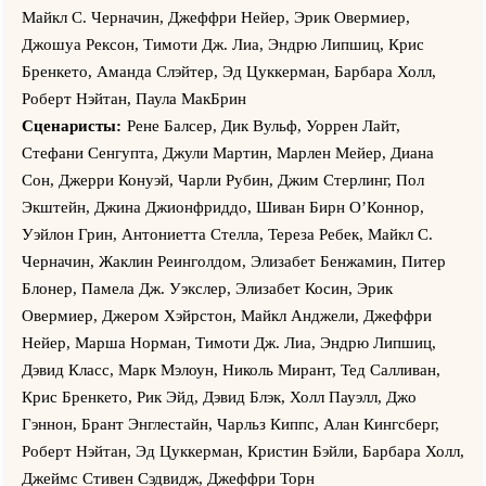
Майкл С. Черначин, Джеффри Нейер, Эрик Овермиер,
Джошуа Рексон, Тимоти Дж. Лиа, Эндрю Липшиц, Крис
Бренкето, Аманда Слэйтер, Эд Цуккерман, Барбара Холл,
Роберт Нэйтан, Паула МакБрин
Сценаристы:
Рене Балсер, Дик Вульф, Уоррен Лайт,
Стефани Сенгупта, Джули Мартин, Марлен Мейер, Диана
Сон, Джерри Конуэй, Чарли Рубин, Джим Стерлинг, Пол
Экштейн, Джина Джионфриддо, Шиван Бирн О’Коннор,
Уэйлон Грин, Антониетта Стелла, Тереза Ребек, Майкл С.
Черначин, Жаклин Реинголдом, Элизабет Бенжамин, Питер
Блонер, Памела Дж. Уэкслер, Элизабет Косин, Эрик
Овермиер, Джером Хэйрстон, Майкл Анджели, Джеффри
Нейер, Марша Норман, Тимоти Дж. Лиа, Эндрю Липшиц,
Дэвид Класс, Марк Мэлоун, Николь Мирант, Тед Салливан,
Крис Бренкето, Рик Эйд, Дэвид Блэк, Холл Пауэлл, Джо
Гэннон, Брант Энглестайн, Чарльз Киппс, Алан Кингсберг,
Роберт Нэйтан, Эд Цуккерман, Кристин Бэйли, Барбара Холл,
Джеймс Стивен Сэдвидж, Джеффри Торн