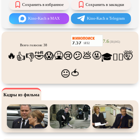
Про танки
Про танцы
Сохранить в избранное
Сохранить в закладки
Про тюрьму
Про футбол
Kino-Kach в MAX
Kino-Kach в Telegram
Про хакеров
Про хоккей и
фигурное
катание
Про шпионов
Про Юристов и
Адвокатов
7.6
(30,045)
Всего голосов: 38
Псевдо
документальный
Режиссёрская версия
🔥
🤣
🤮
💩
🤬
🤯
😱
😢
😕
👍
👎
🎓
😵‍💫
Роуд-муви
Сверхспособности
Ситком
Слэшер
🍅
😐
Стимпанк
Сцены с
обнажённой натурой
Турецкий сериал
Чёрная комедия
Кадры из фильма
Экранизация
В ожидании