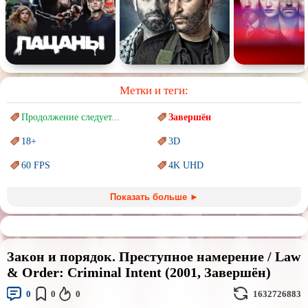
Метки и теги:
Продолжение следует...
Завершён
18+
3D
60 FPS
4K UHD
Blu-Ray
BDRemux
Показать больше ►
Marvel
PIXAR
Sci-Fi (Научная
фантастика)
Trash (трэш) movies
Закон и порядок. Преступное намерение / Law
Авангард и
Сюрреализм
Ангелы и Демоны
& Order: Criminal Intent (2001, Завершён)
Аниме
Антиутопия
0
0
0
1632726883