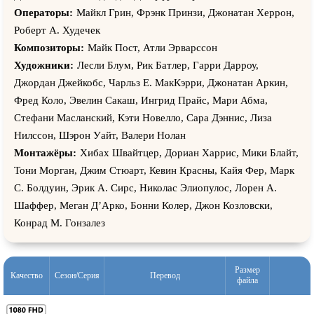
Операторы:
Майкл Грин, Фрэнк Принзи, Джонатан Херрон,
Роберт А. Худечек
Композиторы:
Майк Пост, Атли Эрварссон
Художники:
Лесли Блум, Рик Батлер, Гарри Дарроу,
Джордан Джейкобс, Чарльз Е. МакКэрри, Джонатан Аркин,
Фред Коло, Эвелин Сакаш, Ингрид Прайс, Мари Абма,
Стефани Масланский, Кэти Новелло, Сара Дэннис, Лиза
Нилссон, Шэрон Уайт, Валери Нолан
Монтажёры:
Хибах Швайтцер, Дориан Харрис, Мики Блайт,
Тони Морган, Джим Стюарт, Кевин Красны, Кайя Фер, Марк
С. Болдуин, Эрик А. Сирс, Николас Элиопулос, Лорен А.
Шаффер, Меган Д’Арко, Бонни Колер, Джон Козловски,
Конрад М. Гонзалез
Размер
Качество
Сезон/Серия
Перевод
файла