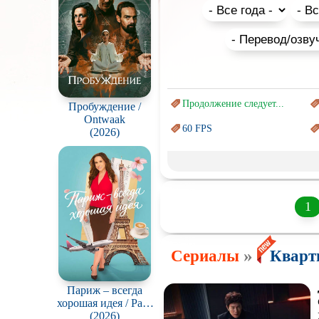
посмотреть онлайн или скачат
Продолжение следует...
Пробуждение /
Ontwaak
60 FPS
(2026)
Marvel
Авангард и
Сюрреализм
Врачи
1
Киберпанк
»
Сериалы
Кварти
Наркотики
Перевод
Гоблина
Париж – всегда
хорошая идея / Paris
Подростковая
жестокость
Is Always A Good
(2026)