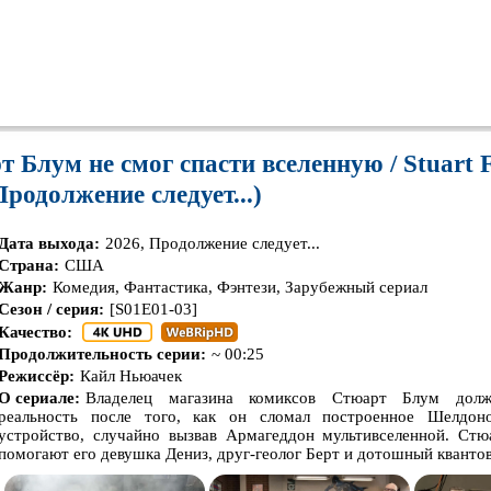
 Блум не смог спасти вселенную / Stuart Fa
Продолжение следует...)
Дата выхода:
2026, Продолжение следует...
Страна:
США
Жанр:
Комедия, Фантастика, Фэнтези, Зарубежный сериал
Сезон / серия:
[S01E01-03]
Качество:
Продолжительность серии:
~ 00:25
Режиссёр:
Кайл Ньюачек
О сериале:
Владелец магазина комиксов Стюарт Блум долж
реальность после того, как он сломал построенное Шелдо
устройство, случайно вызвав Армагеддон мультивселенной. Стю
помогают его девушка Дениз, друг-геолог Берт и дотошный квантов