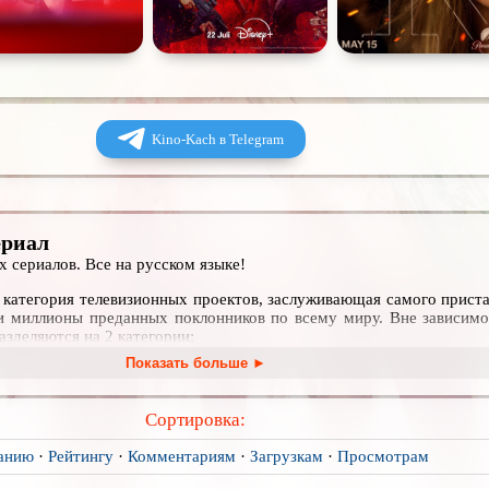
Kino-Kach в Telegram
ериал
 сериалов. Все на русском языке!
 категория телевизионных проектов, заслуживающая самого прист
и миллионы преданных поклонников по всему миру. Вне зависимо
азделяются на 2 категории:
Показать больше ►
ждый эпизод представляет собой законченный сюжет;
е нарастает постепенно, от серии к серии, а развязка наступает в 
Сортировка:
у нас в огромном списке новых и уже завершенных зарубежных сер
анию
·
Рейтингу
·
Комментариям
·
Загрузкам
·
Просмотрам
ийских экранах. Удобный фильтр позволит отсортировать подбо
и многим другим параметрам. Удобная компоновка позволит каж