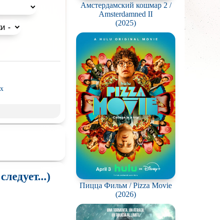
Амстердамский кошмар 2 /
Amsterdamned II
(2025)
x
рэш) movies
пия
ое кино
Волшебники
ледует...)
льные миры
Пицца Фильм / Pizza Movie
(2026)
л