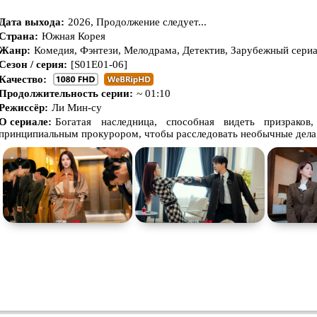
атурой
Дата выхода:
2026, Продолжение следует...
В ожидании
Страна:
Южная Корея
Жанр:
Комедия, Фэнтези, Мелодрама, Детектив, Зарубежный сери
Сезон / серия:
[S01E01-06]
Качество:
Продолжительность серии:
~ 01:10
Режиссёр:
Ли Мин-су
О сериале:
Богатая наследница, способная видеть призраков
принципиальным прокурором, чтобы расследовать необычные дела