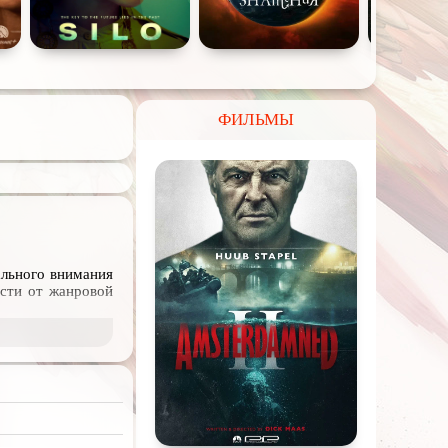
ФИЛЬМЫ
ального внимания
сти от жанровой
последней.
иалов, многие из
рки по названию,
дый из эпизодов