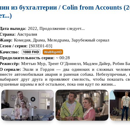
ин из бухгалтерии / Colin from Accounts (2
...)
Дата выхода:
2022, Продолжение следует...
Страна:
Австралия
Жанр:
Комедия, Драма, Мелодрама, Зарубежный сериал
Сезон / серия:
[S03E01-03]
Качество:
Продолжительность серии:
~ 00:28
Режиссёр:
Мэттью Мур, Трент О’Доннелл, Мадлен Дайер, Робин Ба
О сериале:
Эшли и Гордон — два одиноких и сложных человек
вместе автомобильная авария и раненая собака. Небезупречные,
выбирают друг друга и проявляют смелость, чтобы показать св
душевные шрамы и всё остальное, пока они идут по жизни...