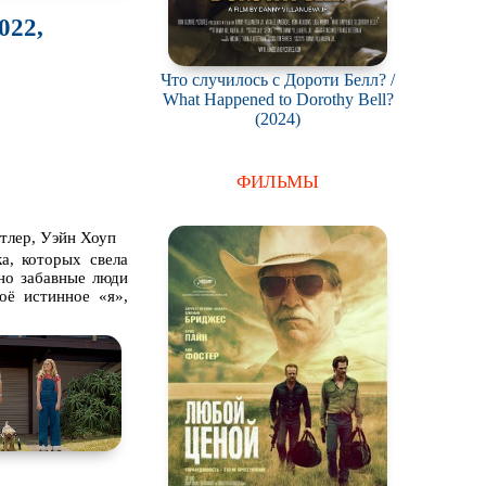
022,
Что случилось с Дороти Белл? /
What Happened to Dorothy Bell?
(2024)
ФИЛЬМЫ
тлер, Уэйн Хоуп
а, которых свела
 но забавные люди
оё истинное «я»,