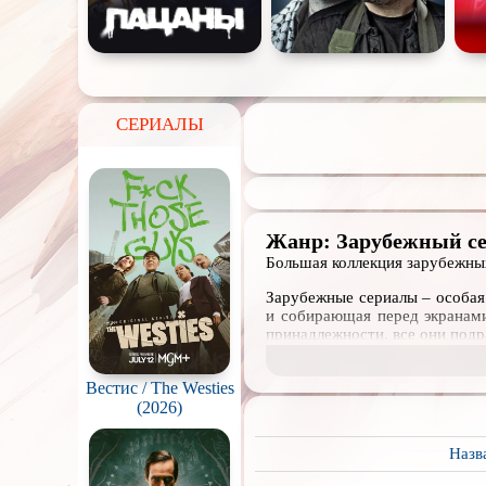
СЕРИАЛЫ
Жанр: Зарубежный с
Большая коллекция зарубежных
Зарубежные сериалы – особая
и собирающая перед экранам
принадлежности, все они подр
Телесериалы, в которых ка
Вестис / The Westies
Проекты, в которых действи
(2026)
Оба этих типа представлены 
Назв
которых не выходили на росс
популярности, дате релиза 