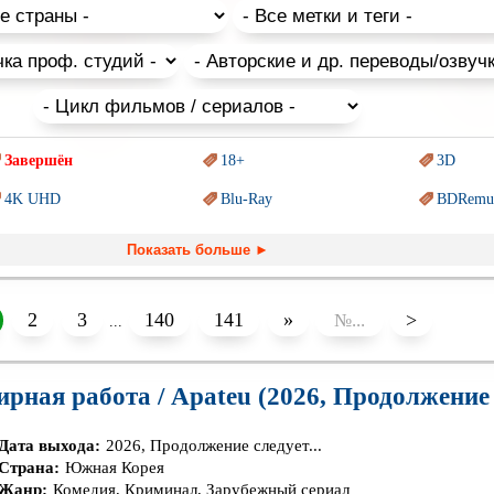
ь бесплатно в хорошем качестве.
Завершён
18+
3D
4K UHD
Blu-Ray
BDRemu
PIXAR
Sci-Fi (Научная
фантастика)
Trash (т
Показать больше ►
Ангелы и Демоны
Аниме
Антиуто
Гении
Дорамы
Индийск
2
3
140
141
»
>
...
Коллекция
Комикс
Маги и 
рная работа / Apateu (2026, Продолжение с
Новогодние
Основанное на
реальных
Паралле
событиях
Пеплум
Перевод
Кубик в Кубе
Перевод
Кураж-Бамбей
Дата выхода:
2026, Продолжение следует...
Страна:
Южная Корея
Постапокалипсис
Призраки
Про аку
Жанр:
Комедия, Криминал, Зарубежный сериал