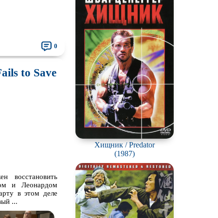
0
ils to Save
Хищник / Predator
(1987)
ен восстановить
ном и Леонардом
арту в этом деле
ый ...