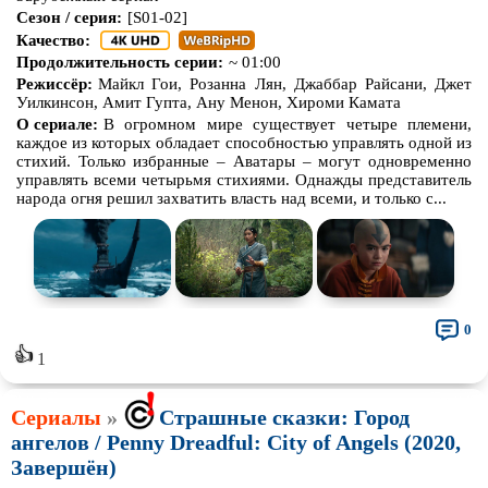
Сезон / серия:
[S01-02]
Качество:
Продолжительность серии:
~ 01:00
Режиссёр:
Майкл Гои, Розанна Лян, Джаббар Райсани, Джет
Уилкинсон, Амит Гупта, Ану Менон, Хироми Камата
О сериале:
В огромном мире существует четыре племени,
каждое из которых обладает способностью управлять одной из
стихий. Только избранные – Аватары – могут одновременно
управлять всеми четырьмя стихиями. Однажды представитель
народа огня решил захватить власть над всеми, и только с...
0
👍
1
Сериалы
»
Страшные сказки: Город
ангелов / Penny Dreadful: City of Angels (2020,
Завершён)