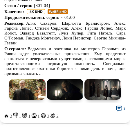
Сезон / серия:
[S01-04]
Качество:
Продолжительность серии:
~ 01:00
Режиссёр:
Алик Сахаров, Шарлотта Брандстром, Алекс
Гарсиа Лопес, Стивен Серджик, Алекс Гарсия Лопес, Марк
Йобст, Эдвард Базалгетт, Луиз Хупер, Гита Патель, Сара
О’Горман, Ганджа Монтейру, Лони Перистер, Сергио Мимица-
Геззан
О сериале:
Ведьмака и охотника на монстров Геральта из
Ривии ждут увлекательные приключения. Ему предстоит
сражаться с невероятными существами, населяющими мир и
представляющими огромную опасность. Специально
подготовленные охотники борются с ними день и ночь, они
призваны спасать ...
3
👎
🔥
🤣
🤮
💩
😢
2
1
1
1
3
2