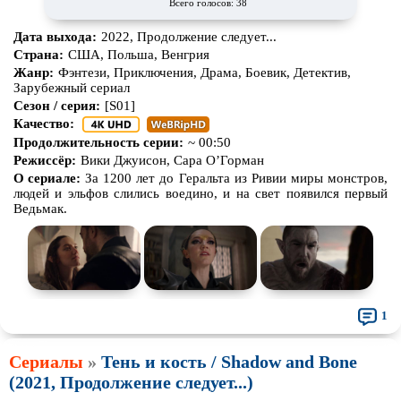
Всего голосов: 38
Дата выхода:
2022, Продолжение следует...
Страна:
США, Польша, Венгрия
Жанр:
Фэнтези, Приключения, Драма, Боевик, Детектив,
Зарубежный сериал
Сезон / серия:
[S01]
Качество:
Продолжительность серии:
~ 00:50
Режиссёр:
Вики Джуисон, Сара О’Горман
О сериале:
За 1200 лет до Геральта из Ривии миры монстров,
людей и эльфов слились воедино, и на свет появился первый
Ведьмак.
1
Сериалы
»
Тень и кость / Shadow and Bone
(2021, Продолжение следует...)