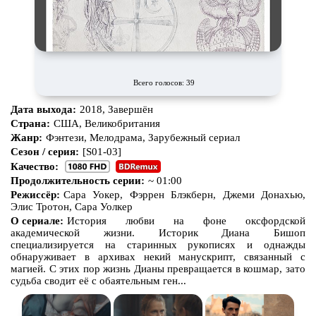
Всего голосов: 39
Дата выхода:
2018, Завершён
Страна:
США, Великобритания
Жанр:
Фэнтези, Мелодрама, Зарубежный сериал
Сезон / серия:
[S01-03]
Качество:
Продолжительность серии:
~ 01:00
Режиссёр:
Сара Уокер, Фэррен Блэкберн, Джеми Донахью,
Элис Тротон, Сара Уолкер
О сериале:
История любви на фоне оксфордской
академической жизни. Историк Диана Бишоп
специализируется на старинных рукописях и однажды
обнаруживает в архивах некий манускрипт, связанный с
магией. С этих пор жизнь Дианы превращается в кошмар, зато
судьба сводит её с обаятельным ген...