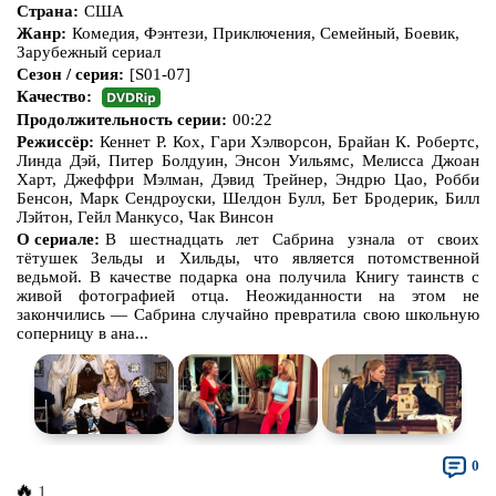
Страна:
США
Жанр:
Комедия, Фэнтези, Приключения, Семейный, Боевик,
Зарубежный сериал
Сезон / серия:
[S01-07]
Качество:
Продолжительность серии:
00:22
Режиссёр:
Кеннет Р. Кох, Гари Хэлворсон, Брайан К. Робертс,
Линда Дэй, Питер Болдуин, Энсон Уильямс, Мелисса Джоан
Харт, Джеффри Мэлман, Дэвид Трейнер, Эндрю Цао, Робби
Бенсон, Марк Сендроуски, Шелдон Булл, Бет Бродерик, Билл
Лэйтон, Гейл Манкусо, Чак Винсон
О сериале:
В шестнадцать лет Сабрина узнала от своих
тётушек Зельды и Хильды, что является потомственной
ведьмой. В качестве подарка она получила Книгу таинств с
живой фотографией отца. Неожиданности на этом не
закончились — Сабрина случайно превратила свою школьную
соперницу в ана...
0
🔥
1