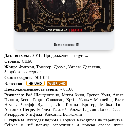
Всего голосов: 45
Дата выхода:
2018, Продолжение следует...
Страна:
США
Жанр:
Фэнтези, Триллер, Драма, Ужасы, Детектив,
Зарубежный сериал
Сезон / серия:
[S01-04]
Качество:
Продолжительность серии:
~ 01:00
Режиссёр:
Роб Шейденгланц, Мэгги Кили, Тревор Уолл, Алекс
Пиллаи, Кевин Родни Салливан, Крэйг Уильям Макнейлл, Вьет
Нгуен, Джефф Вулнаф, Ли Толанд Кригер, Майкл Гои,
Антонио Негре, Рейчел Тэлалей, Алекс Гарсия Лопес, Салли
Ричардсон-Уитфилд, Роксанна Бенжамин
О сериале:
Молодая ведьма Сабрина находится на перепутье.
Сейчас у неё период взросления и поиска своего пути.