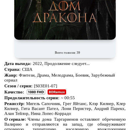
Про апокалипсис
Про богов
Про богатых
Про вампиров
Про ведьм
Про викингов
Про выживание
Про гангстеров
Про гонки
Про деревню
Всего голосов: 39
Про динозавров
Про драконов
Дата выхода:
2022, Продолжение следует...
Про животных
Про зомби
Страна:
США
Жанр:
Фэнтези, Драма, Мелодрама, Боевик, Зарубежный
Про инопланетян
Про корабли и подводные
сериал
лодки
Сезон / серия:
[S03E01-07]
Про космос
Про любовь
Качество:
Продолжительность серии:
~ 00:55
Про маньяков и
серийных
Про мафию
убийц
Режиссёр:
Мигель Сапочник, Грег Яйтанс, Клэр Килнер, Клер
Килнер, Гита Васант Пател, Лони Перистер, Андрий Парекх,
Про оборотней
Про пиратов
Алан Тейлор, Нина Лопес-Коррадо
О сериале:
Члены дома Таргариенов оставляют обреченную
Про подростков
Про путешествия
во времени
Валирию и отправляются на запад, где обнаруживают
огромную территорию, населенную враждующими