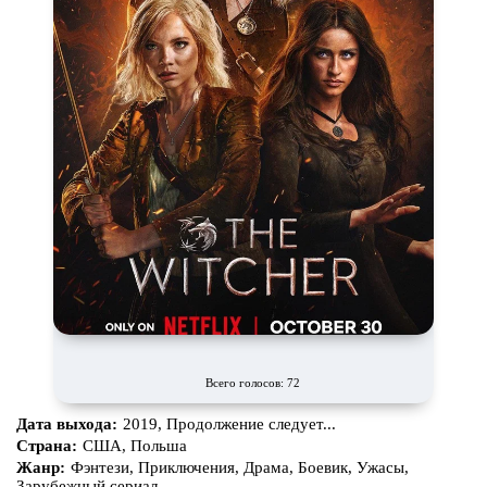
Всего голосов: 72
Дата выхода:
2019, Продолжение следует...
Страна:
США, Польша
Жанр:
Фэнтези, Приключения, Драма, Боевик, Ужасы,
Зарубежный сериал