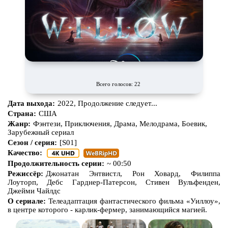
Всего голосов: 22
Дата выхода:
2022, Продолжение следует...
Страна:
США
Жанр:
Фэнтези, Приключения, Драма, Мелодрама, Боевик,
Зарубежный сериал
Сезон / серия:
[S01]
Качество:
Продолжительность серии:
~ 00:50
Режиссёр:
Джонатан Энтвистл, Рон Ховард, Филиппа
Лоуторп, Дебс Гарднер-Патерсон, Стивен Вульфенден,
Джейми Чайлдс
О сериале:
Телеадаптация фантастического фильма «Уиллоу»,
в центре которого - карлик-фермер, занимающийся магией.