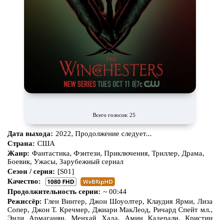
Всего голосов: 25
Дата выхода:
2022, Продолжение следует...
Страна:
США
Жанр:
Фантастика, Фэнтези, Приключения, Триллер, Драма,
Боевик, Ужасы, Зарубежный сериал
Сезон / серия:
[S01]
Качество:
Продолжительность серии:
~ 00:44
Режиссёр:
Глен Винтер, Джон Шоуолтер, Клаудия Ярми, Лиза
Сопер, Джон Т. Кречмер, Джиари МакЛеод, Ричард Спейт мл.,
Энди Армаганян, Менхай Хада, Амин Кадерали, Кристин