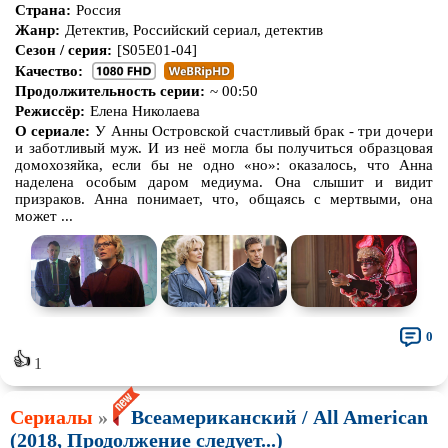
Страна:
Россия
Жанр:
Детектив, Российский сериал, детектив
Сезон / серия:
[S05E01-04]
Качество:
Продолжительность серии:
~ 00:50
Режиссёр:
Елена Николаева
О сериале:
У Анны Островской счастливый брак - три дочери
и заботливый муж. И из неё могла бы получиться образцовая
домохозяйка, если бы не одно «но»: оказалось, что Анна
наделена особым даром медиума. Она слышит и видит
призраков. Анна понимает, что, общаясь с мертвыми, она
может ...
0
👍
1
Сериалы
»
Всеамериканский / All American
(2018, Продолжение следует...)