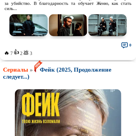
за убийство. В благодарность та обучает Женю, как стать
силь...
0
👍
🔥
💩
7
2
3
Сериалы
»
Фейк (2025, Продолжение
следует...)