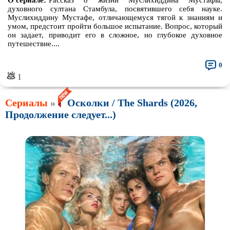
О сериале:
Рассказ о жизни Муслихиддина Мустафы,
духовного султана Стамбула, посвятившего себя науке.
Муслихиддину Мустафе, отличающемуся тягой к знаниям и
умом, предстоит пройти большое испытание. Вопрос, который
он задает, приводит его в сложное, но глубокое духовное
путешествие....
0
💩
1
Сериалы
»
Осколки / The Shards (2026,
Продолжение следует...)