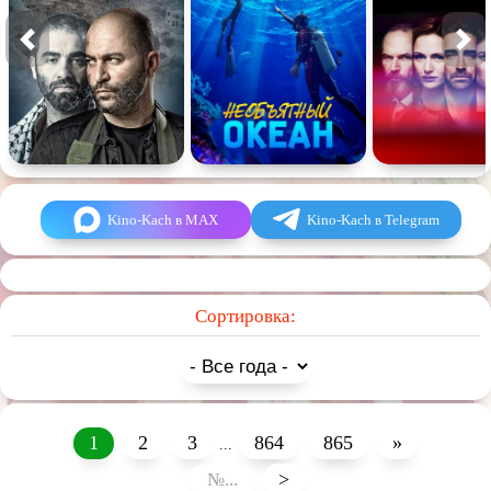
Kino-Kach в MAX
Kino-Kach в Telegram
Сортировка:
1
2
3
864
865
»
...
>