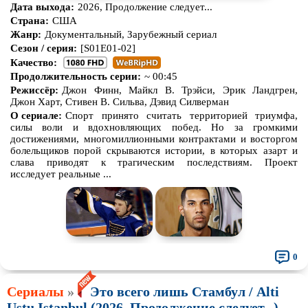
Дата выхода:
2026, Продолжение следует...
Страна:
США
Жанр:
Документальный, Зарубежный сериал
Сезон / серия:
[S01E01-02]
Качество:
Продолжительность серии:
~ 00:45
Режиссёр:
Джон Финн, Майкл В. Трэйси, Эрик Ландгрен,
Джон Харт, Стивен В. Сильва, Дэвид Силверман
О сериале:
Спорт принято считать территорией триумфа,
силы воли и вдохновляющих побед. Но за громкими
достижениями, многомиллионными контрактами и восторгом
болельщиков порой скрываются истории, в которых азарт и
слава приводят к трагическим последствиям. Проект
исследует реальные ...
0
Сериалы
»
Это всего лишь Стамбул / Alti
Ustu Istanbul (2026, Продолжение следует...)