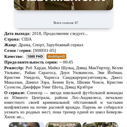
Всего голосов: 67
Дата выхода:
2018, Продолжение следует...
Страна:
США
Жанр:
Драма, Спорт, Зарубежный сериал
Сезон / серия:
[S08E01-05]
Качество:
Продолжительность серии:
~ 00:45
Режиссёр:
Роб Харди, Майкл Шульц, Дэвид МакУиртер, Келли
Уильямс, Райан Сарагоса, Доун Уилкинсон, Эви Йобиан,
Кристин Уинделл, Чарисса Санджарернсуитхикуль, Джесс
Макаллан, Дэниэл Эзра, Бенни Бум, Шилин Чокси, Кристин
Суонсон, Джеффри Уинг Шотц, Дэвид Крэбтри
О сериале:
Спенсер — звезда школьной футбольной команды
из Южного Централа, района Лос-Анджелеса, печально
известного своей криминальной обстановкой и частыми
конфликтами на почве расовой вражды. Парень не собирался
уезжать из родных мест, пока тренер одной из школ Беверли-
Хиллс не...