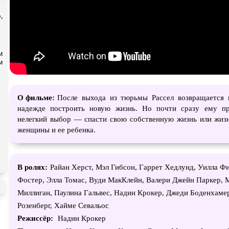
Экранизация
В ожидании
TeleSyn
,
м
м
О фильме:
После выхода из тюрьмы Рассел возвращается 
надежде построить новую жизнь. Но почти сразу ему пр
нелегкий выбор — спасти свою собственную жизнь или жиз
женщины и ее ребенка.
В ролях:
Райан Херст, Мэл Гибсон, Гаррет Хедлунд, Уилла Ф
Фостер, Элла Томас, Вуди МакКлейн, Валери Джейн Паркер, 
Миллиган, Паулина Гальвес, Надин Крокер, Джеди Боденхаме
Розенберг, Хайме Севальос
Режиссёр:
Надин Крокер