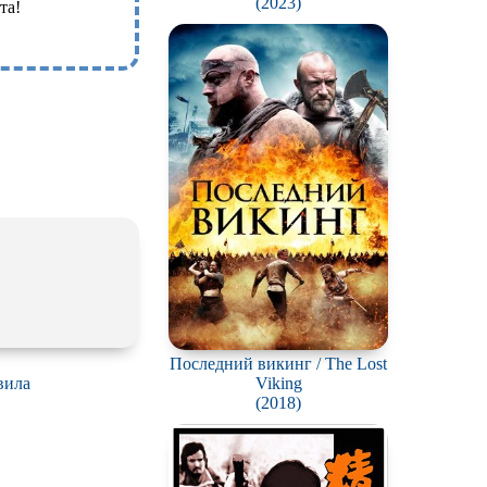
(2023)
та!
Последний викинг / The Lost
Viking
вила
(2018)