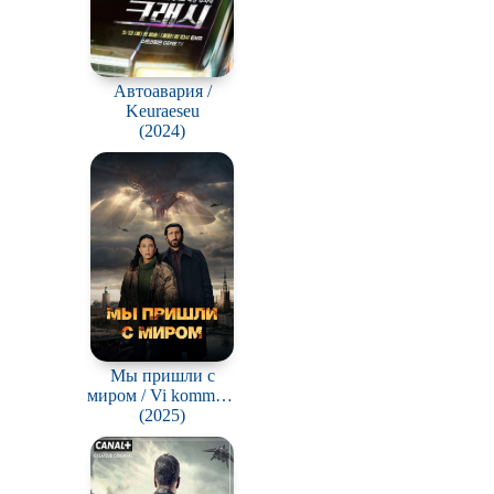
Автоавария /
Keuraeseu
(2024)
Мы пришли с
миром / Vi kommer i
(2025)
fred