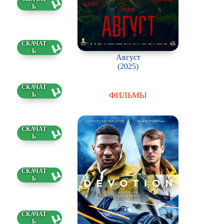
2 ГБ
8 ГБ
Август
(2025)
2 ГБ
ФИЛЬМЫ
6 ГБ
3 ГБ
99 ГБ