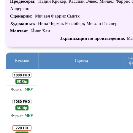
Продюсеры:
Надин Крокер, Кассиан Элвес, Мичаел Фаррис 
Андерсон
Сценарий:
Мичаел Фаррис Смитх
Художники:
Нина Чермак Розенберг, Мегхан Гласпер
Монтаж:
Йинг Хан
Экранизация по произведению:
Ма
Ра
Качество
Перевод
фа
6.0
Проф. (полное дублирование) Мосфильм
12.
Проф. (полное дублирование) Мосфильм