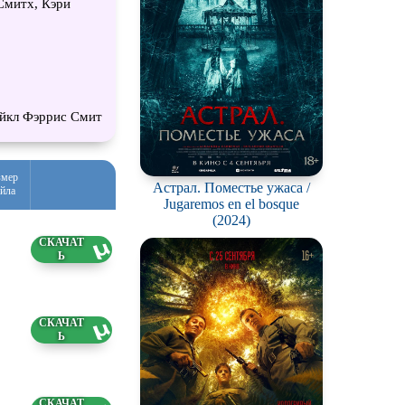
Смитх, Кэри
йкл Фэррис Смит
змер
Астрал. Поместье ужаса /
йла
Jugaremos en el bosque
(2024)
4 ГБ
83 ГБ