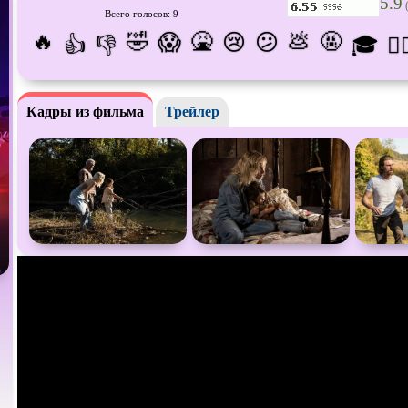
5.9
(
Всего голосов: 9
Про апокалипсис
Про богов
Про бог
🔥
🤣
🤮
💩
🤬
😱
😢
😕
👍
👎
🎓
😵‍
Про ведьм
Про викингов
Про вы
Про гонки
Про деревню
Про дин
Кадры из фильма
Трейлер
Про животных
Про зомби
Про ино
Про космос
Про любовь
Про ман
убийц
Про оборотней
Про пиратов
Про под
Про роботов
Про рыцарей
Про сам
Про снайперов
Про супергероев
Про тан
Про тюрьму
Про футбол
Про хак
Про шпионов
Про Юристов и
Адвокатов
Псевдо
д
Роуд-муви
Сверхспособности
Ситком
Стимпанк
Сцены с
обнажённой
Турецки
натурой