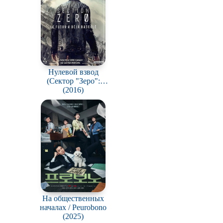
Нулевой взвод
(Сектор "Зеро":
Полиция будущего)
(2016)
/ Section Zero
На общественных
началах / Peurobono
(2025)