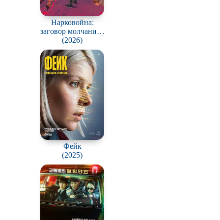
Нарковойна:
заговор молчания /
Drug War: A
(2026)
Conspiracy of Silence
Фейк
(2025)