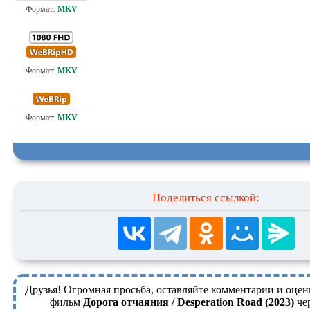
7.2
Любительский (многоголосый) @MUZOBOZ@
Любительский (многоголосый) @MUZOBOZ@
1.7
Поделиться ссылкой:
Друзья! Огромная просьба, оставляйте комментарии и оцен
фильм
Дорога отчаяния / Desperation Road (2023)
чер