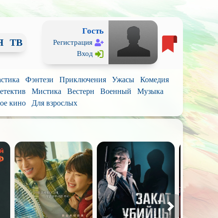
Гость
Я
ТВ
Регистрация
Вход
стика
Фэнтези
Приключения
Ужасы
Комедия
етектив
Мистика
Вестерн
Военный
Музыка
ое кино
Для взрослых