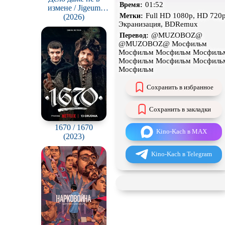
01:52
Время:
измене / Jigeum
Чёрная комедия
Full HD 1080p, HD 720p
Метки:
bullyuni munjega
(2026)
Экранизация, BDRemux
animnida
CAMRip
@MUZOBOZ@
Перевод:
@MUZOBOZ@ Мосфильм
Мосфильм Мосфильм Мосфиль
Мосфильм Мосфильм Мосфиль
Мосфильм
Сохранить в избранное
Сохранить в закладки
1670 / 1670
Kino-Kach в MAX
(2023)
Kino-Kach в Telegram