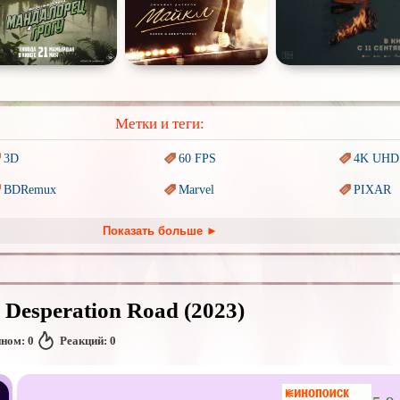
Метки и теги:
3D
60 FPS
4K UHD
BDRemux
Marvel
PIXAR
Trash (трэш) movies
Авангард и
Сюрреализм
Ангелы 
Показать больше ►
Антиутопия
Врачи
Гении
Киберпанк
Коллекция
Комикс
 Desperation Road (2023)
Наркотики
Новогодние
Основан
событиях
нном:
0
Реакций:
0
Перевод
Кубик в Кубе
Перевод
Гоблина
Перевод
Подростковая
жестокость
Постапокалипсис
Призрак