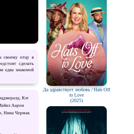
ch
к своему отцу в
едстоит сделать
ни едва знакомой
Да здравствует любовь / Hats Off
to Love
ицджералд, Кэт
(2025)
Майкл Аарон
р, Нина Чермак