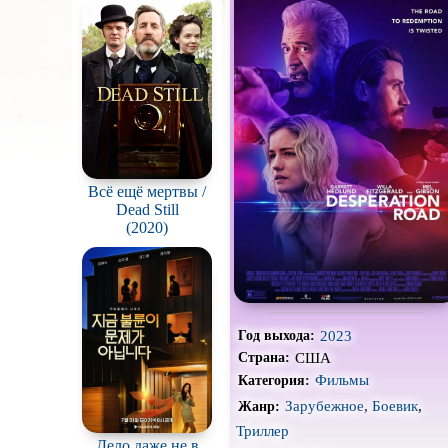
Про акул
Про вампиров
Про гангстеров
Про драконов
Про корабли и подводные
лодки
Всё ещё мертвы /
Про мафию
Dead Still
(2020)
Про путешествия
во
времени
Про собак
Про танцы
2023
Год выхода:
Про хоккей и
фигурное
США
Страна:
катание
Фильмы
Категория:
Режиссёрская версия
Зарубежное
,
Боевик
,
Жанр:
Слэшер
Триллер
Дело даже не в