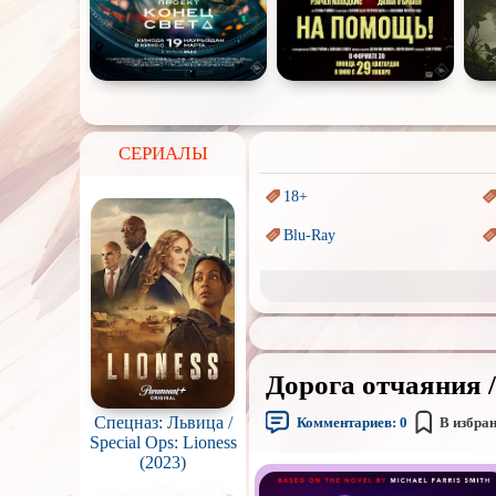
СЕРИАЛЫ
18+
Blu-Ray
Sci-Fi (Научная
фантастика)
Аниме
Индийское кино
Дорога отчаяния /
Маги и Волшебники
Спецназ: Львица /
Комментариев:
0
В избра
Параллельные миры
Special Ops: Lioness
(2023)
Пеплум