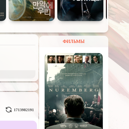
ФИЛЬМЫ
и Демоны
ное на
реальных
1713982191
Кураж-Бамбей
и