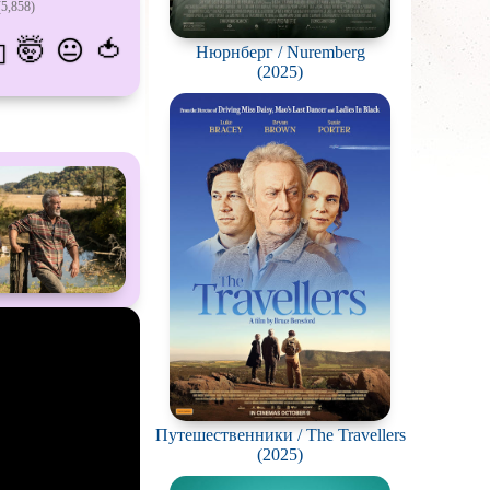
5,858)
атых
🤯
🍅
😐
💫
Нюрнберг / Nuremberg
живание
(2025)
озавров
планетян
ьяков и
серийных
ростков
олёты
ки
еров
окументальный
Путешественники / The Travellers
(2025)
й сериал