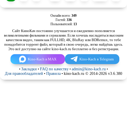
Онлайн всего:
349
Гостей:
336
Пользователей:
13
Сайт КиноКач постоянно улучшается и ежедневно пополняется
великолепными фильмами и сериалами. Если хочешь насладиться высоким
качеством видео, таким как FULLHD, 4K, BluRay или BDRemux, то тебе
понадобится торрент файл, который в свою очередь, легко найдёшь здесь.
Это всё доступно на сайте kino-kach.ru бесплатно и без регистрации.
Kino-Kach в MAX
Kino-Kach в Telegram
•
Закладки
•
FAQ по качеству
•
admin@kino-kach.ru
•
Для правообладателей
•
Правила
•
kino-kach.ru © 2014-2026 v3.6.380