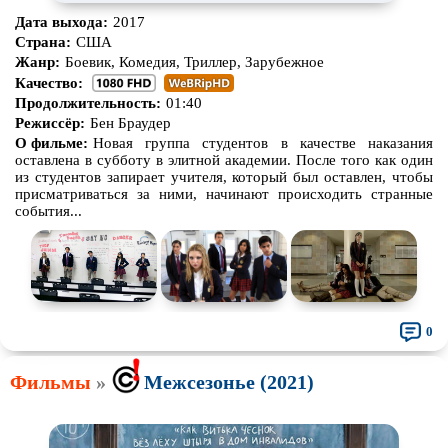
Дата выхода:
2017
Про корабли и подводные
Про космос
Страна:
США
лодки
Жанр:
Боевик, Комедия, Триллер, Зарубежное
Про любовь
Про маньяков и
серийных
Качество:
убийц
Продолжительность:
01:40
Про мафию
Про оборотней
Режиссёр:
Бен Браудер
О фильме:
Новая группа студентов в качестве наказания
Про пиратов
Про подростков
оставлена в субботу в элитной академии. После того как один
из студентов запирает учителя, который был оставлен, чтобы
Про путешествия
во времени
Про роботов
присматриваться за ними, начинают происходить странные
события...
Про рыцарей
Про самолёты
Про собак
Про снайперов
Про супергероев
Про танки
Про танцы
Про тюрьму
0
Про футбол
Про хакеров
Фильмы
»
Межсезонье (2021)
Про хоккей и
фигурное
Про шпионов
катание
Про Юристов и
Адвокатов
Псевдо
документальный