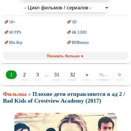
18+
3D
60 FPS
4K UHD
Blu-Ray
BDRemux
Marvel
PIXAR
Показать больше ►
Sci-Fi (Научная
фантастика)
Trash (трэш) movies
Авангард и
Сюрреализм
Ангелы и Демоны
1
2
3
31
32
»
>
...
Аниме
Антиутопия
Фильмы
»
Плохие дети отправляются в ад 2 /
Врачи
Гении
Bad Kids of Crestview Academy (2017)
Индийское кино
Киберпанк
Коллекция
Комикс
Маги и Волшебники
Наркотики