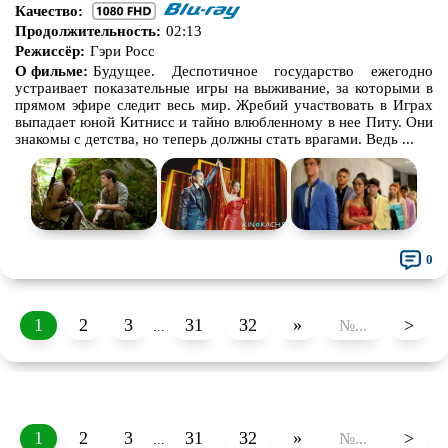
Качество:
Продолжительность:
02:13
Режиссёр:
Гэри Росс
О фильме:
Будущее. Деспотичное государство ежегодно
устраивает показательные игры на выживание, за которыми в
прямом эфире следит весь мир. Жребий участвовать в Играх
выпадает юной Китнисс и тайно влюбленному в нее Питу. Они
знакомы с детства, но теперь должны стать врагами. Ведь ...
0
1
2
3
31
32
»
>
...
1
2
3
31
32
»
>
...