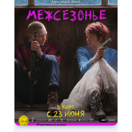
Режиссёрская версия
Роуд-муви
Сверхспособности
Ситком
Слэшер
Стимпанк
Сцены с
обнажённой натурой
Турецкий сериал
Чёрная комедия
Экранизация
В ожидании
TeleSynch
CAMRip