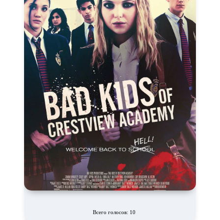
Новогодние
Основанное на
реальных
событиях
Параллельные миры
Перевод
Гоблина
Перевод
Кубик в Кубе
Перевод
Кураж-Бамбей
Пеплум
Подростковая
жестокость
Постапокалипсис
Призраки
Про акул
Про апокалипсис
Про богов
Про богатых
Про вампиров
Про ведьм
Про викингов
Про выживание
Про гангстеров
Про гонки
Про деревню
Про динозавров
Про драконов
Про животных
Всего голосов: 10
Про зомби
Про инопланетян