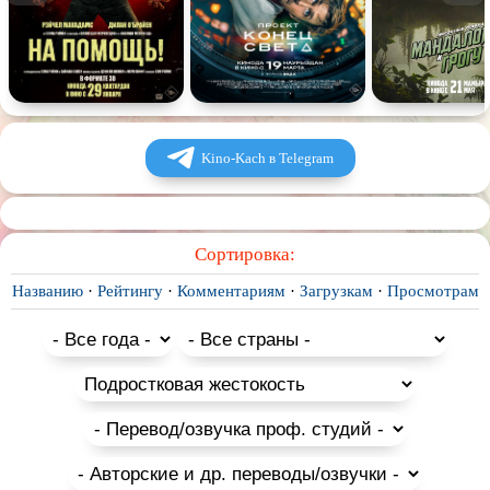
Спектакль
Сказка
Немое кино
Для взрослых
Kino-Kach в Telegram
Сортировка:
Названию
·
Рейтингу
·
Комментариям
·
Загрузкам
·
Просмотрам