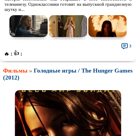
телекинезу. Одноклассники готовят на выпускной грандиозную
шутку н...
3
👍
🔥
1
1
Фильмы
»
Голодные игры / The Hunger Games
(2012)