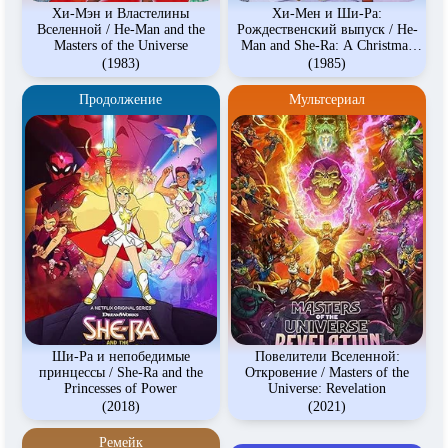
Хи-Мэн и Властелины
Хи-Мен и Ши-Ра:
Вселенной / He-Man and the
Рождественский выпуск / He-
Masters of the Universe
Man and She-Ra: A Christmas
Special
(1983)
(1985)
Продолжение
Мультсериал
Ши-Ра и непобедимые
Повелители Вселенной:
принцессы / She-Ra and the
Откровение / Masters of the
Princesses of Power
Universe: Revelation
(2018)
(2021)
Ремейк