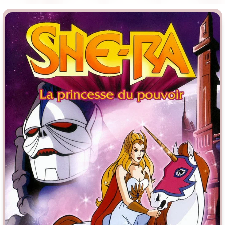
Врачи
Гении
Индийское кино
Киберпанк
Коллекция
Комикс
Маги и Волшебники
Наркотики
Новогодние
Основанное на
реальных
событиях
Параллельные миры
Перевод
Гоблина
Перевод
Кубик в Кубе
Перевод
Кураж-Бамбей
Пеплум
Подростковая
жестокость
Постапокалипсис
Призраки
Про акул
Про апокалипсис
Про богов
Про богатых
Про вампиров
Про ведьм
Про викингов
Про выживание