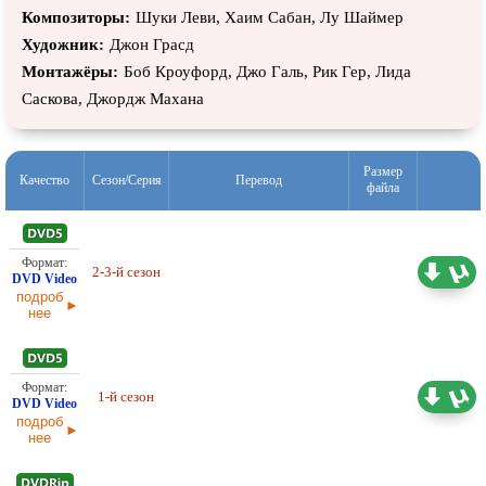
Композиторы:
Шуки Леви, Хаим Сабан, Лу Шаймер
Художник:
Джон Грасд
Монтажёры:
Боб Кроуфорд, Джо Галь, Рик Гер, Лида
Саскова, Джордж Махана
Размер
Качество
Сезон/Серия
Перевод
файла
2-3-й сезон
30,48 ГБ
Проф. (двухголосый) 2х2
подроб
нее
Проф. (полное дублирование)
1-й сезон
43,54 ГБ
2х2, Варус Видео
подроб
нее