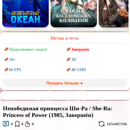
Метки и теги:
Продолжение следует...
Завершён
18+
3D
60 FPS
4K UHD
Blu-Ray
BDRemux
Показать больше ►
Marvel
PIXAR
Sci-Fi (Научная
фантастика)
Trash (трэш) movies
Непобедимая принцесса Ши-Ра / She-Ra:
Авангард и
Сюрреализм
Ангелы и Демоны
Princess of Power (1985, Завершён)
Аниме
Антиутопия
0
0
0
1654497596