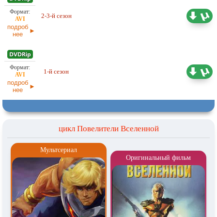
2-3-й сезон
5,33 ГБ
Проф. (двухголосый) 2х2
подроб
нее
1-й сезон
14,92 ГБ
Проф. (полное дублирование)
подроб
нее
цикл Повелители Вселенной
Мультсериал
Оригинальный фильм