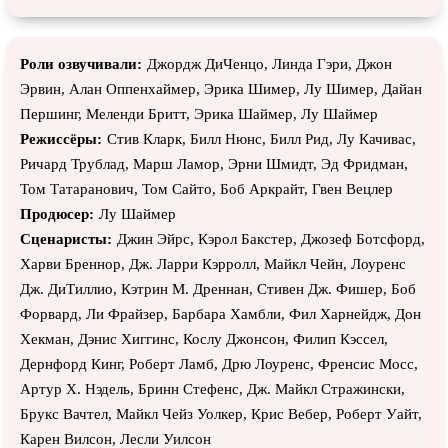
Роли озвучивали:
Джордж ДиЧенцо, Линда Гэри, Джон
Эрвин, Алан Оппенхаймер, Эрика Шимер, Лу Шимер, Дайан
Першинг, Меленди Бритт, Эрика Шаймер, Лу Шаймер
Режиссёры:
Стив Кларк, Билл Нюнс, Билл Рид, Лу Качивас,
Ричард Трублад, Марш Ламор, Эрни Шмидт, Эд Фридман,
Том Татаранович, Том Сайто, Боб Аркрайт, Гвен Вецлер
Продюсер:
Лу Шаймер
Сценаристы:
Джин Эйрс, Кэрол Бакстер, Джозеф Ботсфорд,
Харви Бреннор, Дж. Ларри Кэрролл, Майкл Чейн, Лоуренс
Дж. ДиТиллио, Кэтрин М. Дреннан, Стивен Дж. Фишер, Боб
Форвард, Ли Фрайзер, Барбара Хамбли, Фил Харнейдж, Дон
Хекман, Дэнис Хиггинс, Кослу Джонсон, Филип Кэссел,
Дернфорд Кинг, Роберт Ламб, Дрю Лоуренс, Френсис Мосс,
Артур Х. Нэдель, Бринн Стефенс, Дж. Майкл Стражински,
Брукс Вачтел, Майкл Чейз Уолкер, Крис Вебер, Роберт Уайт,
Карен Вилсон, Лесли Уилсон