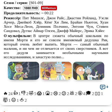
Сезон / серия:
[S01-09]
Про зомби
Про инопланетян
Качество:
Продолжительность:
~ 00:22
Про корабли и подводные
Про космос
Режиссёр:
Пит Мишелс, Джон Райс, Джастин Ройланд, Уэсли
лодки
Арчер, Джейкоб Хэйр, Кёнг Хи Лим, Брайан Ньютон, Хуан
Хосе Меса-Леон, Доминик Полчино, Энтони Чун, Стивен
Про любовь
Про маньяков и
серийных
убийц
Сандовал, Дуглас Айнар Олсен, Джефф Майерс, Эрика Хэйес
О мультфильме:
В центре сюжета обычный школьник по
Про мафию
Про оборотней
имени Морти и его не совсем вменяемый дедушка Рик,
который очень любит выпить. Морти — самый обычный
Про пиратов
Про подростков
мальчик, и ни чем не отличается от своих сверстников. А вот
его дедуля занимается необычными научными
Про путешествия
во времени
Про роботов
исследованиями, и зачастую полно...
Про рыцарей
Про самолёты
Про собак
Про снайперов
Про супергероев
Про танки
0
Про танцы
Про тюрьму
👍
👎
🎓
🔥
🤣
🤮
💩
🤬
😱
😢
😕
😵‍💫
24
1
2
5
1
2
2
2
2
4
2
1
Про футбол
Про хакеров
🤯
🍅
😐
1
1
2
Про хоккей и
фигурное
Про шпионов
катание