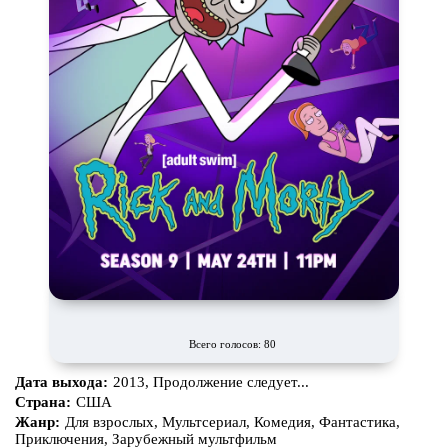
Маги и Волшебники
Наркотики
Новогодние
Основанное на
реальных
событиях
Параллельные миры
Перевод
Гоблина
Перевод
Кубик в Кубе
Перевод
Кураж-Бамбей
Пеплум
Подростковая
жестокость
Постапокалипсис
Призраки
Про акул
Про апокалипсис
Про богов
Про богатых
Про вампиров
Про ведьм
Про викингов
Про выживание
Всего голосов: 80
Про гангстеров
Про гонки
Дата выхода:
2013, Продолжение следует...
Страна:
США
Про деревню
Про динозавров
Жанр:
Для взрослых, Мультсериал, Комедия, Фантастика,
Приключения, Зарубежный мультфильм
Про драконов
Про животных