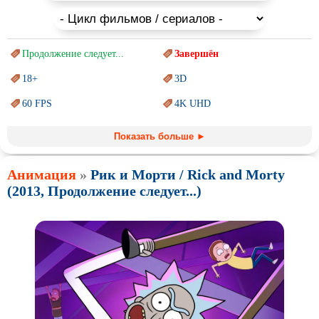
Продолжение следует...
Завершён
18+
3D
60 FPS
4K UHD
Blu-Ray
BDRemux
Показать больше ►
Marvel
PIXAR
Анимация
»
Рик и Морти / Rick and Morty
Sci-Fi (Научная
фантастика)
Trash (трэш) movies
(2013, Продолжение следует...)
Авангард и
Сюрреализм
Ангелы и Демоны
Аниме
Антиутопия
Врачи
Гении
Индийское кино
Киберпанк
Коллекция
Комикс