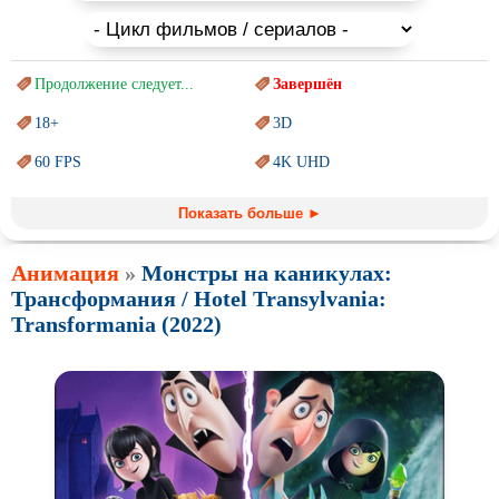
Продолжение следует...
Завершён
18+
3D
60 FPS
4K UHD
Blu-Ray
BDRemux
Показать больше ►
Marvel
PIXAR
Анимация
»
Монстры на каникулах:
Sci-Fi (Научная
фантастика)
Trash (трэш) movies
Трансформания / Hotel Transylvania:
Авангард и
Сюрреализм
Ангелы и Демоны
Transformania (2022)
Аниме
Антиутопия
Врачи
Гении
Индийское кино
Киберпанк
Коллекция
Комикс