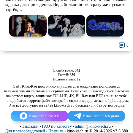
задачка для приведения. Ведь большинство сразу же пускается
наутёк,...
0
Онлайн всего:
342
Гостей:
330
Пользователей:
12
Сайт КиноКач постоянно улучшается и ежедневно пополняется
великолепными фильмами и сериалами. Если хочешь насладиться высоким
качеством видео, таким как FULLHD, 4K, BluRay или BDRemux, то тебе
понадобится торрент файл, который в свою очередь, легко найдёшь здесь.
Это всё доступно на сайте kino-kach.ru бесплатно и без регистрации.
Kino-Kach в MAX
Kino-Kach в Telegram
•
Закладки
•
FAQ по качеству
•
admin@kino-kach.ru
•
Для правообладателей
•
Правила
•
kino-kach.ru © 2014-2026 v3.6.380