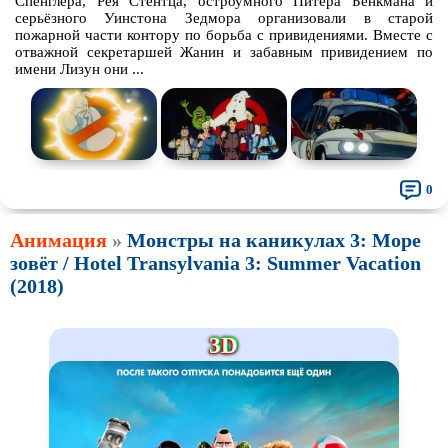
Спенглера, Рея Стентца, остроумного Питера Бенкмана и
серьёзного Уинстона Зедмора организовали в старой
пожарной части контору по борьба с привидениями. Вместе с
отважной секретаршей Жанин и забавным привидением по
имени Лизун они ...
0
Анимация
»
Монстры на каникулах 3: Море
зовёт / Hotel Transylvania 3: Summer Vacation
(2018)
3D