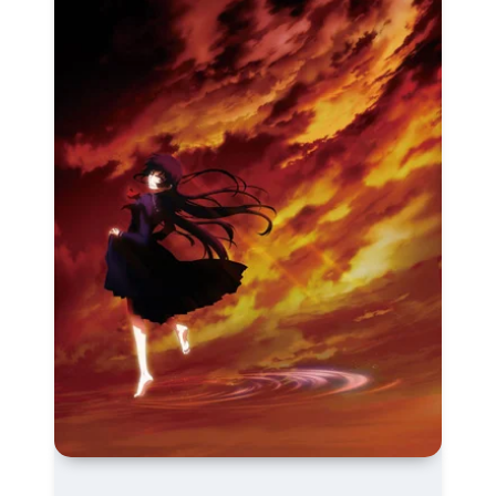
Про Юристов и
Адвокатов
Псевдо
документальный
Режиссёрская версия
Роуд-муви
Сверхспособности
Ситком
Слэшер
Стимпанк
Сцены с
обнажённой натурой
Турецкий сериал
Чёрная комедия
Экранизация
В ожидании
TeleSynch
CAMRip