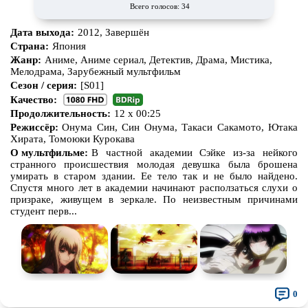
Всего голосов: 34
Дата выхода:
2012, Завершён
Страна:
Япония
Жанр:
Аниме, Аниме сериал, Детектив, Драма, Мистика,
Мелодрама, Зарубежный мультфильм
Сезон / серия:
[S01]
Качество:
Продолжительность:
12 х 00:25
Режиссёр:
Онума Син, Син Онума, Такаси Сакамото, Ютака
Хирата, Томоюки Курокава
О мультфильме:
В частной академии Сэйке из-за нейкого
странного происшествия молодая девушка была брошена
умирать в старом здании. Ее тело так и не было найдено.
Спустя много лет в академии начинают расползаться слухи о
призраке, живущем в зеркале. По неизвестным причинами
студент перв...
0