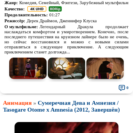
Жанр:
Комедия, Семейный, Фэнтези, Зарубежный мультфильм
Про зомби
Про инопланетян
Качество:
Продолжительность:
01:27
Про корабли и подводные
Про космос
Режиссёр:
Дерек Драймон, Дженнифер Клуска
лодки
О мультфильме:
Легендарный Дракула продолжает
Про любовь
Про маньяков и
серийных
наслаждаться комфортом и умиротворением. Конечно, после
убийц
последнего путешествия на круизном лайнере было не очень,
но сейчас восстановился и можно с новыми силами
Про мафию
Про оборотней
отправляться в следующее приключение. А следующим
приключением станет долгожда...
Про пиратов
Про подростков
Про путешествия
во времени
Про роботов
Про рыцарей
Про самолёты
Про собак
Про снайперов
0
Про супергероев
Про танки
Анимация
»
Сумеречная Дева и Амнезия /
Про танцы
Про тюрьму
Tasogare Otome x Amnesia (2012, Завершён)
Про футбол
Про хакеров
Про хоккей и
фигурное
Про шпионов
катание