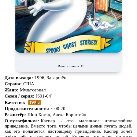
Всего голосов: 19
Дата выхода:
1996, Завершён
Страна:
США
Жанр:
Мультсериал
Сезон / серия:
[S01-04]
Качество:
Продолжительность:
~ 00:20
Режиссёр:
Шон Хоган, Алекс Борштейн
О мультфильме:
Каспер - это маленькое дружелюбное
приведение. Вместо того, чтобы целыми днями пугать людей,
как это полагается настоящему привидению, Каспер хочет
найти себе настоящих друзей. Конечно, это очень сложная