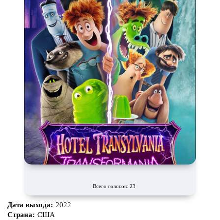
Маги и Волшебники
Наркотики
Новогодние
Основанное на
реальных
событиях
Параллельные миры
Перевод
Гоблина
Перевод
Кубик в Кубе
Перевод
Кураж-Бамбей
Пеплум
Подростковая
жестокость
Постапокалипсис
Призраки
Про акул
Про апокалипсис
Про богов
Про богатых
Про вампиров
Про ведьм
Про викингов
Про выживание
Про гангстеров
Про гонки
Всего голосов: 23
Про деревню
Про динозавров
Дата выхода:
2022
Страна:
США
Про драконов
Про животных