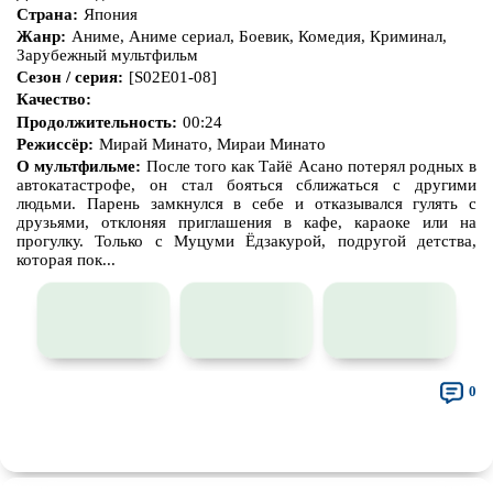
Страна:
Япония
Жанр:
Аниме, Аниме сериал, Боевик, Комедия, Криминал,
Зарубежный мультфильм
Сезон / серия:
[S02E01-08]
Качество:
Продолжительность:
00:24
Режиссёр:
Мирай Минато, Мираи Минато
О мультфильме:
После того как Тайё Асано потерял родных в
автокатастрофе, он стал бояться сближаться с другими
людьми. Парень замкнулся в себе и отказывался гулять с
друзьями, отклоняя приглашения в кафе, караоке или на
прогулку. Только с Муцуми Ёдзакурой, подругой детства,
которая пок...
0
👍
👎
🎓
🔥
🤣
🤮
💩
🤬
😱
😢
😕
😵‍💫
0
0
0
0
0
0
0
0
0
0
0
0
🤯
🍅
😐
0
0
0