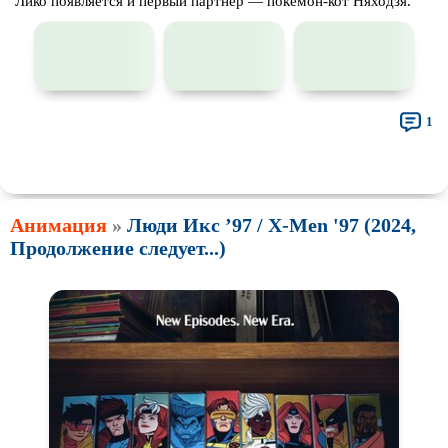
Лико появляется и первый партнёр — покемон-кот Няходзя.
1
👍
👎
🎓
🔥
🤣
🤮
💩
🤬
😱
😢
😕
😵‍💫
0
0
0
0
0
0
0
0
0
0
0
0
🤯
🍅
😐
0
0
0
Анимация
»
Люди Икс ’97 / X-Men '97 (2024,
Продолжение следует...)