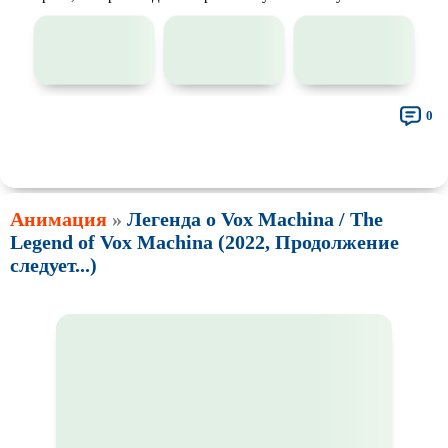
0
👍
👎
🎓
🔥
🤣
🤮
💩
🤬
😱
😢
😕
😵‍💫
0
0
0
0
0
0
0
0
0
0
0
0
🤯
🍅
😐
0
0
0
Анимация
»
Легенда о Vox Machina / The
Legend of Vox Machina (2022, Продолжение
следует...)