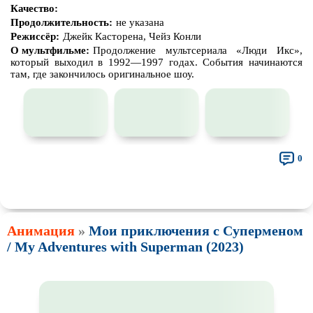
Качество:
Продолжительность:
не указана
Режиссёр:
Джейк Касторена, Чейз Конли
О мультфильме:
Продолжение мультсериала «Люди Икс»,
который выходил в 1992—1997 годах. События начинаются
там, где закончилось оригинальное шоу.
0
👍
👎
🎓
🔥
🤣
🤮
💩
🤬
😱
😢
😕
😵‍💫
0
0
0
0
0
0
0
0
0
0
0
0
🤯
🍅
😐
0
0
0
Анимация
»
Мои приключения с Суперменом
/ My Adventures with Superman (2023)