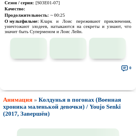
Сезон / серия:
[S03E01-07]
Качество:
Продолжительность:
~ 00:25
О мультфильме:
Кларк и Лоис переживают приключения,
уничтожают злодеев, натыкаются на секреты и узнают, что
значит быть Суперменом и Лоис Лейн.
0
👍
👎
🎓
🔥
🤣
🤮
💩
🤬
😱
😢
😕
😵‍💫
0
0
0
0
0
0
0
0
0
0
0
0
🤯
🍅
😐
0
0
0
Анимация
»
Колдунья в погонах (Военная
хроника маленькой девочки) / Youjo Senki
(2017, Завершён)