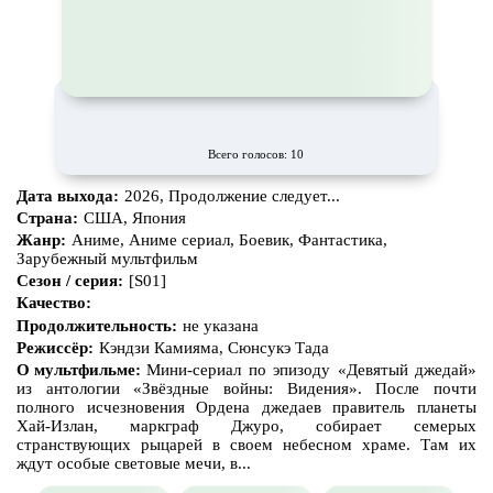
CAMRip
Всего голосов: 10
Дата выхода:
2026, Продолжение следует...
Страна:
США, Япония
Жанр:
Аниме, Аниме сериал, Боевик, Фантастика,
Зарубежный мультфильм
Сезон / серия:
[S01]
Качество:
Продолжительность:
не указана
Режиссёр:
Кэндзи Камияма, Сюнсукэ Тада
О мультфильме:
Мини-сериал по эпизоду «Девятый джедай»
из антологии «Звёздные войны: Видения». После почти
полного исчезновения Ордена джедаев правитель планеты
Хай-Излан, маркграф Джуро, собирает семерых
странствующих рыцарей в своем небесном храме. Там их
ждут особые световые мечи, в...