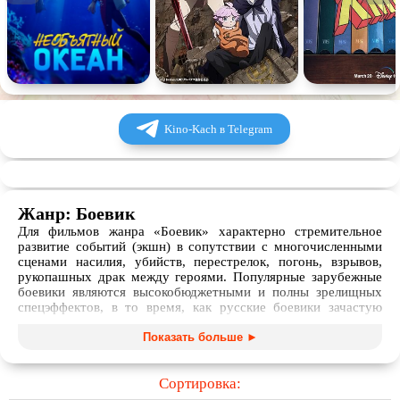
Kino-Kach в Telegram
Жанр: Боевик
Для фильмов жанра «Боевик» характерно стремительное
развитие событий (экшн) в сопутствии с многочисленными
сценами насилия, убийств, перестрелок, погонь, взрывов,
рукопашных драк между героями. Популярные зарубежные
боевики являются высокобюджетными и полны зрелищных
спецэффектов, в то время, как русские боевики зачастую
делают упор на реалистичность.
Показать больше ►
Фильмы этой категории чаще всего сочетаются с
драматическими событиями, например, когда кто-либо из
героев теряет своих близких и решает непременно за них
Сортировка:
отомстить. Существуют и ситуации, когда двое влюбленных