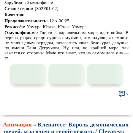
Зарубежный мультфильм
Сезон / серия:
[S02E01-02]
Качество:
Продолжительность:
12 x 00:25
Режиссёр:
Уэмура Ютака, Ютака Уэмура
О мультфильме:
Где-то в параллельном мире идёт война. В
первых рядах, среди суровых мужчин, командующая немного
не мало целым отрядом, затесалась юная белокурая девушка
по имени Таня Дегручова. Ну, или, по крайней мере, так
кажется со стороны. Мало кто знает, что на самом деле она —
эт...
0
👍
👎
🎓
🔥
🤣
🤮
💩
🤬
😱
😢
😕
😵‍💫
0
0
0
0
0
0
0
0
0
0
0
0
🤯
🍅
😐
0
0
0
Анимация
»
Клеватесс: Король демонических
зверей, младенец и герой-нежить / Clevatess: