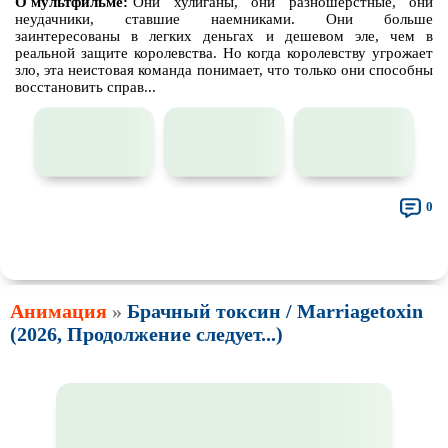
О мультфильме:
Они хулиганы, они разношерстные, они
неудачники, ставшие наемниками. Они больше
заинтересованы в легких деньгах и дешевом эле, чем в
реальной защите королевства. Но когда королевству угрожает
зло, эта неистовая команда понимает, что только они способны
восстановить справ...
0
👍
👎
🎓
🔥
🤣
🤮
💩
🤬
😱
😢
😕
😵‍💫
0
0
0
0
0
0
0
0
0
0
0
0
🤯
🍅
😐
0
0
0
Анимация
»
Брачный токсин / Marriagetoxin
(2026, Продолжение следует...)