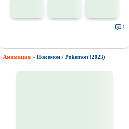
0
👍
👎
🎓
🔥
🤣
🤮
💩
🤬
😱
😢
😕
😵‍💫
0
0
0
0
0
0
0
0
0
0
0
0
🤯
🍅
😐
0
0
0
Анимация
»
Покемон / Pokemon (2023)