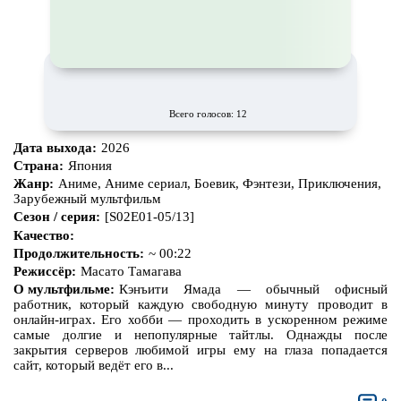
Про богов
Про богатых
Про вампиров
Про ведьм
Про викингов
Про выживание
Про гангстеров
Про гонки
Всего голосов: 12
Про деревню
Про динозавров
Дата выхода:
2026
Страна:
Япония
Про драконов
Про животных
Жанр:
Аниме, Аниме сериал, Боевик, Фэнтези, Приключения,
Зарубежный мультфильм
Про зомби
Про инопланетян
Сезон / серия:
[S02E01-05/13]
Качество:
Про корабли и подводные
Про космос
лодки
Продолжительность:
~ 00:22
Режиссёр:
Масато Тамагава
Про любовь
Про маньяков и
серийных
О мультфильме:
Кэнъити Ямада — обычный офисный
убийц
работник, который каждую свободную минуту проводит в
онлайн-играх. Его хобби — проходить в ускоренном режиме
Про мафию
Про оборотней
самые долгие и непопулярные тайтлы. Однажды после
закрытия серверов любимой игры ему на глаза попадается
Про пиратов
Про подростков
сайт, который ведёт его в...
Про путешествия
во времени
Про роботов