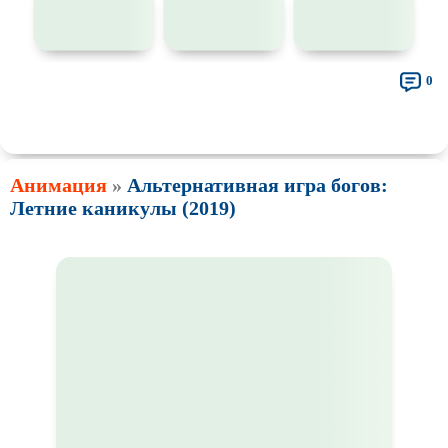
0
👍
👎
🎓
🔥
🤣
🤮
💩
🤬
😱
😢
😕
😵‍💫
0
0
0
0
0
0
0
0
0
0
0
0
🤯
🍅
😐
0
0
0
Анимация
»
Альтернативная игра богов:
Летние каникулы (2019)