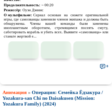
Продолжительность:
~ 00:20
Режиссёр:
Оуэн Дэннис
О мультфильме:
Сериал основан на сюжете оригинальной
игры, где самозванцы заменили членов экипажа и должны быть
обнаружены. Члены вашей команды были заменены
инопланетным оборотнем, стремящимся посеять смуту,
саботировать корабль и убить всех. Выявите «самозванца» или
станьте жертвой е...
0
👍
👎
🎓
🔥
🤣
🤮
💩
🤬
😱
😢
😕
😵‍💫
0
0
0
0
0
0
0
0
0
0
0
0
🤯
🍅
😐
0
0
0
Анимация
»
Операция: Семейка Ёдзакура /
Yozakura-san Chi no Daisakusen (Mission:
Yozakura Family) (2024)