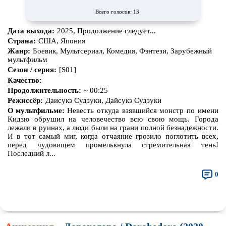
Всего голосов: 13
Дата выхода:
2025, Продолжение следует...
Страна:
США, Япония
Жанр:
Боевик, Мультсериал, Комедия, Фэнтези, Зарубежный
мультфильм
Сезон / серия:
[S01]
Качество:
Продолжительность:
~ 00:25
Режиссёр:
Даисукэ Судзуки, Дайсукэ Судзуки
О мультфильме:
Невесть откуда взявшийся монстр по имени
Кидзю обрушил на человечество всю свою мощь. Города
лежали в руинах, а люди были на грани полной безнадежности.
И в тот самый миг, когда отчаяние грозило поглотить всех,
перед чудовищем промелькнула стремительная тень!
Последний л...
0
👍
👎
🎓
🔥
🤣
🤮
💩
🤬
😱
😢
😕
😵‍💫
0
0
0
0
0
0
0
0
0
0
0
0
🤯
🍅
😐
0
0
0