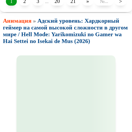
1
2
3
20
21
»
>
Sci-Fi (Научная
фантастика)
Trash (трэш) movies
...
Авангард и
Сюрреализм
Ангелы и Демоны
Анимация
»
Адский уровень: Хардкорный
Аниме
Антиутопия
геймер на самой высокой сложности в другом
Врачи
Гении
мире / Hell Mode: Yarikomizuki no Gamer wa
Hai Settei no Isekai de Mus (2026)
Индийское кино
Киберпанк
Коллекция
Комикс
Маги и Волшебники
Наркотики
Новогодние
Основанное на
реальных
событиях
Параллельные миры
Перевод
Гоблина
Перевод
Кубик в Кубе
Перевод
Кураж-Бамбей
Пеплум
Подростковая
жестокость
Постапокалипсис
Призраки
Про акул
Про апокалипсис