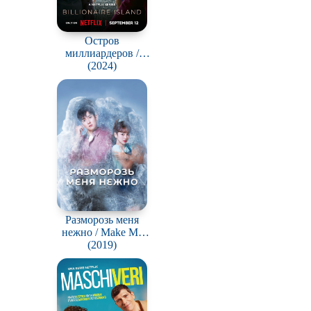
Остров
миллиардеров /
Milliardaeroya
(2024)
Разморозь меня
нежно / Make Me
(2019)
melt