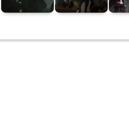
Про маньяков и
серийных
Про мафию
Про обо
бийц
Про подростков
Про путешествия
во
Про роб
времени
Про самолёты
Про собак
Про сна
Про танки
Про танцы
Про тюр
Про хакеров
Про хоккей и
фигурное
Про шп
катание
Псевдо
документальный
Режиссёрская версия
Роуд-му
Ситком
Слэшер
Стимпа
Турецкий сериал
Чёрная комедия
Экраниз
TeleSynch
CAMRip