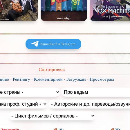
Kino-Kach в Telegram
Сортировка:
анию
·
Рейтингу
·
Комментариям
·
Загрузкам
·
Просмотрам