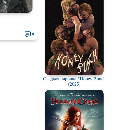
ротней
отов
йперов
0
ьму
ионов
ви
нк
Сладкая парочка / Honey Bunch
(2025)
ация