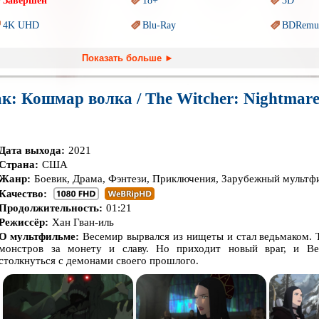
Завершён
18+
3D
4K UHD
Blu-Ray
BDRemu
PIXAR
Sci-Fi (Научная
фантастика)
Trash (т
Показать больше ►
Ангелы и Демоны
Аниме
Антиуто
к: Кошмар волка / The Witcher: Nightmare 
Гении
Индийское кино
Киберпа
Комикс
Маги и Волшебники
Наркоти
Дата выхода:
Основанное на
2021
реальных
Параллельные миры
Перево
обытиях
Страна:
США
Жанр:
Боевик, Драма, Фэнтези, Приключения, Зарубежный мультф
Пеплум
Подрост
Перевод
Кураж-Бамбей
Качество:
Призраки
Про акул
Про апо
Продолжительность:
01:21
Режиссёр:
Хан Гван-иль
Про богатых
Про вампиров
Про вед
О мультфильме:
Веcемир вырвался из нищеты и стал ведьмаком. 
монстров за монету и славу. Но приходит новый враг, и Ве
Про выживание
Про гангстеров
Про гон
столкнуться с демонами своего прошлого.
Про динозавров
Про драконов
Про жи
Про инопланетян
Про корабли и подводные
Про кос
лодки