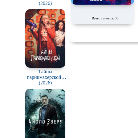
Bias, My Boss
(2026)
Про любовь
(Choeaeui sawon)
у
Всего голосов: 36
Про пиратов
Про рыцарей
Про супергероев
Про футбол
Про Юристов и
Адвокатов
Тайны
парикмахерской /
Сверхспособности
The Hairdresser
(2026)
Mysteries
Сцены с
обнажённой
натурой
В ожидании