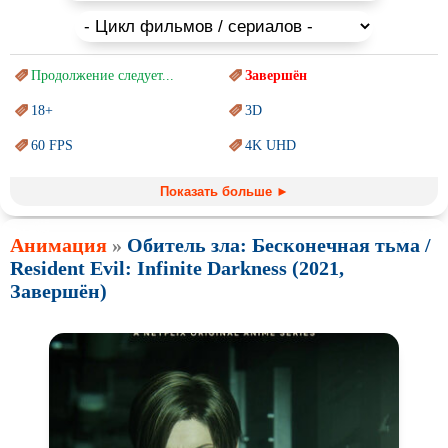
Продолжение следует...
Завершён
18+
3D
60 FPS
4K UHD
Blu-Ray
BDRemux
Показать больше ►
Marvel
PIXAR
Анимация
»
Обитель зла: Бесконечная тьма /
Sci-Fi (Научная
фантастика)
Trash (трэш) movies
Resident Evil: Infinite Darkness (2021,
Авангард и
Сюрреализм
Ангелы и Демоны
Завершён)
Аниме
Антиутопия
Врачи
Гении
Индийское кино
Киберпанк
Коллекция
Комикс