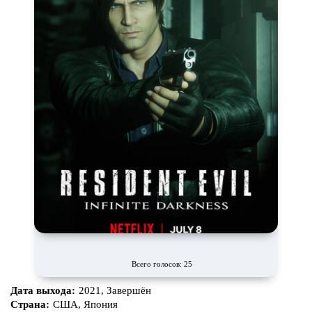
Маги и Волшебники
Наркотики
Новогодние
Основанное на
реальных
событиях
Параллельные миры
Перевод
Гоблина
Перевод
Кубик в Кубе
Перевод
Кураж-Бамбей
Пеплум
Подростковая
жестокость
Постапокалипсис
Призраки
Про акул
Про апокалипсис
Про богов
Про богатых
Про вампиров
Про ведьм
Про викингов
Про выживание
Про гангстеров
Про гонки
Всего голосов: 25
Про деревню
Про динозавров
Дата выхода:
2021, Завершён
Страна:
США, Япония
Про драконов
Про животных