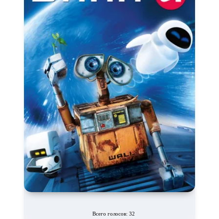
Про Юристов и
Адвокатов
Псевдо
документальный
Режиссёрская версия
Роуд-муви
Сверхспособности
Ситком
Слэшер
Стимпанк
Сцены с
обнажённой натурой
Турецкий сериал
Чёрная комедия
Экранизация
В ожидании
TeleSynch
CAMRip
Всего голосов: 32