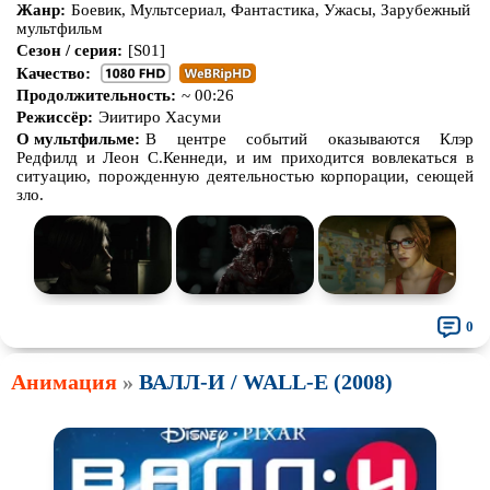
Жанр:
Боевик, Мультсериал, Фантастика, Ужасы, Зарубежный
мультфильм
Про зомби
Про инопланетян
Сезон / серия:
[S01]
Про корабли и подводные
Про космос
Качество:
лодки
Продолжительность:
~ 00:26
Про любовь
Про маньяков и
серийных
Режиссёр:
Эиитиро Хасуми
убийц
О мультфильме:
В центре событий оказываются Клэр
Редфилд и Леон С.Кеннеди, и им приходится вовлекаться в
Про мафию
Про оборотней
ситуацию, порожденную деятельностью корпорации, сеющей
зло.
Про пиратов
Про подростков
Про путешествия
во времени
Про роботов
Про рыцарей
Про самолёты
Про собак
Про снайперов
0
Про супергероев
Про танки
Анимация
»
ВАЛЛ-И / WALL-E (2008)
Про танцы
Про тюрьму
Про футбол
Про хакеров
Про хоккей и
фигурное
Про шпионов
катание