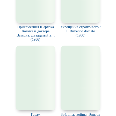
Приключения Шерлока
Укрощение строптивого /
Холмса и доктора
Il Bisbetico domato
Ватсона: Двадцатый век
(1980)
начинается
(1986)
Гараж
Звёздные войны: Эпизод