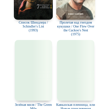
Список Шиндлера /
Пролетая над гнездом
Schindler's List
кукушки / One Flew Over
(1993)
the Cuckoo's Nest
(1975)
Зелёная миля / The Green
Кавказская пленница, или
Mile
Новые приключения