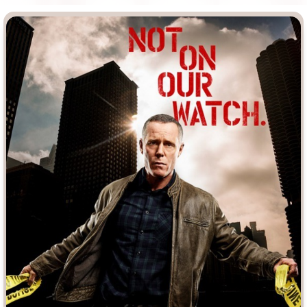
Врачи
Гении
Дорамы
Индийское кино
Киберпанк
Коллекция
Комикс
Маги и Волшебники
Наркотики
Новогодние
Основанное на
реальных
Параллельные миры
событиях
Перевод
Кубик в Кубе
Перевод
Гоблина
Пеплум
Перевод
Кураж-Бамбей
Подростковая
жестокость
Постапокалипсис
Призраки
Про акул
Про апокалипсис
Про богов
Про богатых
Про вампиров
Про ведьм
Про викингов