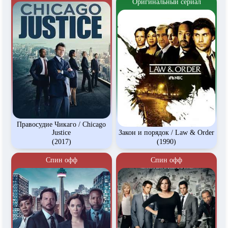
Оригинальный сериал
Правосудие Чикаго / Chicago
Justice
Закон и порядок / Law & Order
(2017)
(1990)
Спин офф
Спин офф