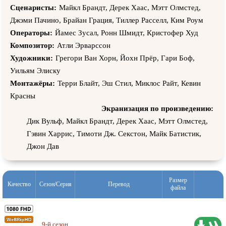
Николь Ари Паркер, Келвин Харрисон, Карри Грэм, Холли
Сценаристы:
Майкл Брандт, Дерек Хаас, Мэтт Олмстед,
Дэйл, Уилл Яновиц, Гай Ферленд, Спенсер Гаррет, Имонн
Джэми Пачино, Брайан Грация, Тиллер Расселл, Ким Роум
Уолкер, Лорен Джерман, Дэна Эшбрук, Чарльз Бэйкер, Майкл
Операторы:
Йамес Зуcал, Ронн Шмидт, Кристофер Худ
Трукко, Питер Джекобсон, Джон Турк, Барбара Ив Харрис,
Композитор:
Атли Эрварссон
Шарлотта Брандстром, Харизма Карпентер, Гидеон Эмери,
Художники:
Грегори Ван Хорн, Йохн Прёр, Гари Боф,
Уил Трэвэл, Джон Полсон, Ричард Томас, Йайа ДаКоста,
Уильям Элиску
Робин Вайгерт, Филип Уинчестер, Стив Харрис, Ник Гомез,
Монтажёры:
Терри Блайт, Эш Стил, Миклос Райт, Кевин
Джозеф Джулиан Сория, С. Ипейта Меркерсон, Пол
Красны
Адельштейн, Стив Шилл, Джозеф Сикора, Кевин Сайзмор,
Экранизация по произведению:
Билли Уэрт, Джесси Гарсиа, Пол Шульц, Джон Пэнкоу,
Дик Вульф, Майкл Брандт, Дерек Хаас, Мэтт Олмстед,
Джеймс МакДэниэл, Тейлор Джон Смит, Эрик Ла Салль,
Гэвин Харрис, Тимоти Дж. Секстон, Майк Батистик,
Майкл Гроссман, Бренда Стронг, Жан Де Сегонзак, Дэвид
Джон Дав
Аарон Бэйкер, Джон Хайамс, Тайра Феррелл, Кэтлин Манро,
Керри Кехилл, Мэттью В. Аллен, Кайли Роджерс, Сер’Дариус
Блэйн, Дональд Питри, Аманда Ригетти, Кристиан Столте,
Размер
Качество
Сезон/Серия
Перевод
файла
Эрик Ланёвилль, Майкл Дрэйер, Рикардо Чавира, Лобо
Себастьян, Брайан Боланд, Стивен Р. МакКуин, Спенсер
Грэммер, Мелисса Сейджмиллер, Брент Секстон, Майкл
9-й сезон
Проф. (многоголосый) TVShows
9.01 ГБ