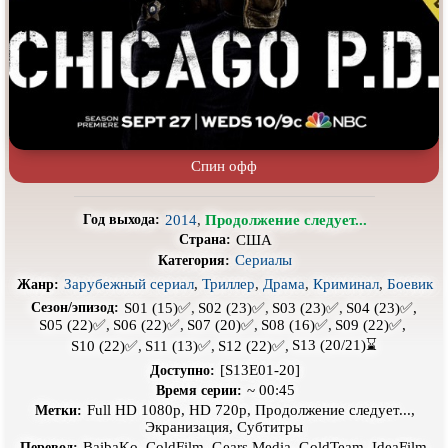
Про выживание
Про гангстеров
Про гонки
Про деревню
Про динозавров
Про драконов
Про животных
Про зомби
Про инопланетян
Про корабли и подводные
Спин офф
лодки
Про космос
Про любовь
2014
,
Продолжение следует...
Год выхода:
Про маньяков и
серийных
Про мафию
США
Страна:
убийц
Сериалы
Категория:
Про оборотней
Про пиратов
Зарубежный сериал
,
Триллер
,
Драма
,
Криминал
,
Боевик
Жанр:
S01 (15)✅,
S02 (23)✅,
S03 (23)✅,
S04 (23)✅,
Сезон/эпизод:
Про подростков
Про путешествия
во времени
S05 (22)✅,
S06 (22)✅,
S07 (20)✅,
S08 (16)✅,
S09 (22)✅,
S13 (20/21)⌛
S10 (22)✅,
S11 (13)✅,
S12 (22)✅,
Про роботов
Про рыцарей
[S13E01-20]
Доступно:
Про самолёты
Про собак
~ 00:45
Время серии:
Full HD 1080p, HD 720p, Продолжение следует...,
Метки:
Про снайперов
Про супергероев
Экранизация, Субтитры
BaibaKo, ColdFilm, Gears Media, GoldTeam, IdeaFilm,
Перевод: