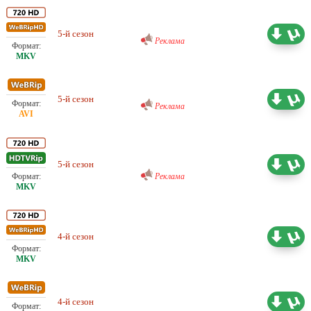
Проф. (многоголосый) IdeaFilm
5-й сезон
34.52 ГБ
Реклама
Проф. (многоголосый) IdeaFilm
5-й сезон
12.57 ГБ
Реклама
Любительский (многоголосый)
Sunshine Studio
5-й сезон
18.18 ГБ
Реклама
Проф. (одноголосый)
4-й сезон
32.89 ГБ
Шадинский
Проф. (одноголосый)
4-й сезон
13.66 ГБ
Шадинский