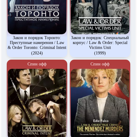
Закон и порядок Торонто:
Закон и порядок: Специальный
Преступные намерения / Law
корпус / Law & Order: Special
& Order Toronto: Criminal Intent
Victims Unit
(2024)
(1999)
Спин офф
Спин офф