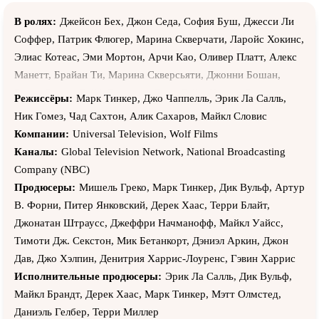
В ролях:
Джейсон Бех, Джон Седа, София Буш, Джесси Ли
Соффер, Патрик Флюгер, Марина Скверчати, Ларойс Хокинс,
Элиас Котеас, Эми Мортон, Арчи Као, Оливер Платт, Алекс
Манетт, Брайан Ти, Марина Скверсьяти, Джонни Бошан,
Бритт Барон, Лейф Гантвурт, Эрик Лэйн, Клэнси Браун,
Режиссёры:
Марк Тинкер, Джо Чаппелль, Эрик Ла Салль,
Билли Бёрк, Марк Дакаскос, Марио Ван Пиблз, Энн Хеч,
Ник Гомез, Чад Саxтон, Алик Сахаров, Майкл Словис
Ноэль Гульеми, Дилан Бейкер, Роберт Неппер, Джон К.
Компании:
Universal Television, Wolf Films
МакГинли, Майкл Бич, Джонатон Шек, Ричард Брукс, Мекхай
Каналы:
Global Television Network, National Broadcasting
Файфер, Дэш Майок, Айс-Ти, Марк Пеллегрино, Дэн Уоллер,
Company (NBC)
Питер Грин, Роберт Уиздом, Кевин Дж. О'Коннор, Майкл
Продюсеры:
Мишель Греко, Марк Тинкер, Дик Вульф, Артур
Гэстон, Майкл Нури, Брайан Джерати, Майкл Рисполи,
В. Форни, Питер Янковский, Дерек Хаас, Терри Блайт,
Элизабет Рейнерс, Эсай Моралес, Брайан Дж. Уайт, Карл
Джонатан Штраусс, Джеффри Начманофф, Майкл Уайсс,
Уэзерс, Даллас Робертс, Титус Уэлливер, Эрик Бальфур,
Тимоти Дж. Секстон, Мик Бетанкорт, Дэниэл Аркин, Джон
Нора Данн, Дэвид Зайас, Тимоти В. Мерфи, Лу Тэйлор
Дав, Джо Хэлпин, Денитрия Харрис-Лоуренс, Гэвин Харрис
Пуччи, Бен Мартен, Хосе Суньига, Джон Бедфорд Ллойд, Зэк
Исполнительные продюсеры:
Эрик Ла Салль, Дик Вульф,
Гренье, Пол МакКрейн, Брюс Олтмен, Нед Беллами, Челси
Майкл Брандт, Дерек Хаас, Марк Тинкер, Мэтт Олмстед,
Росс, Брендан Секстон III, Чандра Уэст, Лоррейн Туссен,
Даниэль Гелбер, Терри Миллер