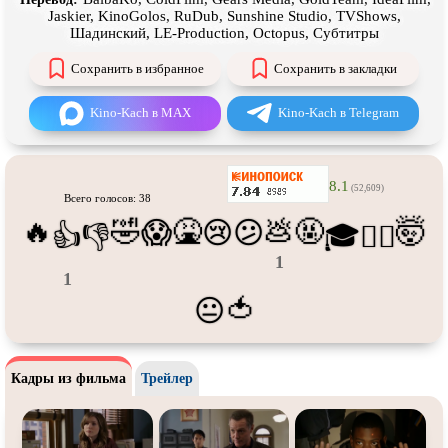
Про танки
Про танцы
Jaskier, KinoGolos, RuDub, Sunshine Studio, TVShows,
Шадинский, LE-Production, Octopus, Субтитры
Про тюрьму
Про футбол
Сохранить в избранное
Сохранить в закладки
Про хакеров
Про хоккей и
фигурное
катание
Kino-Kach в MAX
Kino-Kach в Telegram
Про шпионов
Про Юристов и
Адвокатов
Псевдо
документальный
Режиссёрская версия
8.1
Роуд-муви
Сверхспособности
(52,609)
Всего голосов: 38
🔥
🤣
🤮
💩
🤬
🤯
😱
😢
😕
Ситком
Слэшер
👍
👎
🎓
😵‍💫
Стимпанк
Сцены с
обнажённой натурой
1
1
Турецкий сериал
Чёрная комедия
🍅
😐
Экранизация
В ожидании
Кадры из фильма
Трейлер