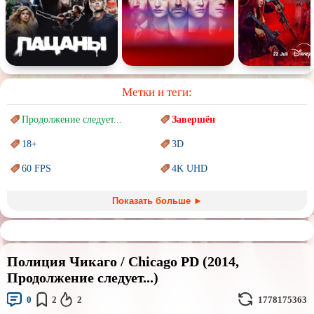
Метки и теги:
Продолжение следует...
Завершён
18+
3D
60 FPS
4K UHD
Blu-Ray
BDRemux
Показать больше ►
Marvel
PIXAR
Sci-Fi (Научная
фантастика)
Trash (трэш) movies
Полиция Чикаго / Chicago PD (2014,
Авангард и
Сюрреализм
Ангелы и Демоны
Продолжение следует...)
Аниме
Антиутопия
0
2
2
1778175363