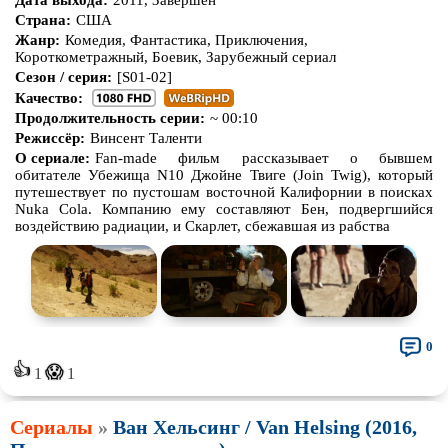
Дата выхода:
2011, Завершён
Страна:
США
Жанр:
Комедия, Фантастика, Приключения,
Короткометражный, Боевик, Зарубежный сериал
Сезон / серия:
[S01-02]
Качество:
Продолжительность серии:
~ 00:10
Режиссёр:
Винсент Таленти
О сериале:
Fan-made фильм рассказывает о бывшем
обитателе Убежища N10 Джойне Твиге (Join Twig), который
путешествует по пустошам восточной Калифорнии в поисках
Nuka Cola. Компанию ему составляют Бен, подвергшийся
воздействию радиации, и Скарлет, сбежавшая из рабства
0
👍
😱
1
1
Сериалы
»
Ван Хельсинг / Van Helsing (2016,