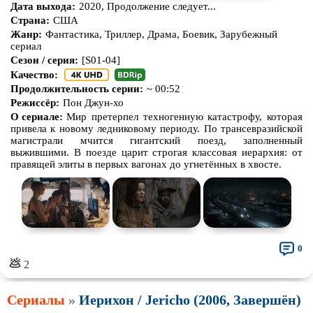
Дата выхода:
2020, Продолжение следует...
Страна:
США
Жанр:
Фантастика, Триллер, Драма, Боевик, Зарубежный
сериал
Сезон / серия:
[S01-04]
Качество:
Продолжительность серии:
~ 00:52
Режиссёр:
Пон Джун-хо
О сериале:
Мир претерпел техногенную катастрофу, которая
привела к новому ледниковому периоду. По трансевразийской
магистрали мчится гигантский поезд, заполненный
выжившими. В поезде царит строгая классовая иерархия: от
правящей элиты в первых вагонах до угнетённых в хвосте.
0
💩
2
Сериалы
»
Иерихон / Jericho (2006, Завершён)