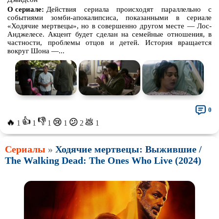
О сериале:
Действия сериала происходят параллельно с
событиями зомби-апокалипсиса, показанными в сериале
«Ходячие мертвецы», но в совершенно другом месте — Лос-
Анджелесе. Акцент будет сделан на семейные отношения, в
частности, проблемы отцов и детей. История вращается
вокруг Шона —...
0
👍
👎
🔥
💩
😢
😕
1
1
1
1
2
1
Сериалы
»
Ходячие мертвецы: Выжившие /
The Walking Dead: The Ones Who Live (2024)