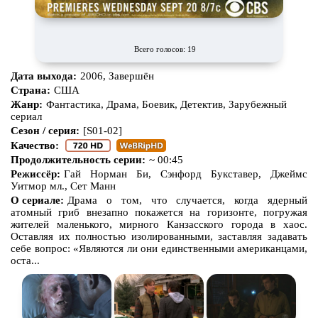
Всего голосов: 19
Дата выхода:
2006, Завершён
Страна:
США
Жанр:
Фантастика, Драма, Боевик, Детектив, Зарубежный
сериал
Сезон / серия:
[S01-02]
Качество:
Продолжительность серии:
~ 00:45
Режиссёр:
Гай Норман Би, Сэнфорд Букставер, Джеймс
Уитмор мл., Сет Манн
О сериале:
Драма о том, что случается, когда ядерный
атомный гриб внезапно покажется на горизонте, погружая
жителей маленького, мирного Канзасского города в хаос.
Оставляя их полностью изолированными, заставляя задавать
себе вопрос: «Являются ли они единственными американцами,
оста...