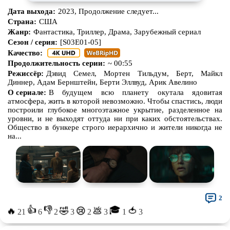
Дата выхода:
2023, Продолжение следует...
Про животных
Про зомби
Страна:
США
Жанр:
Фантастика, Триллер, Драма, Зарубежный сериал
Про инопланетян
Про корабли и подводные
лодки
Сезон / серия:
[S03E01-05]
Качество:
Про космос
Про любовь
Продолжительность серии:
~ 00:55
Про маньяков и
серийных
Про мафию
Режиссёр:
Дэвид Семел, Мортен Тильдум, Берт, Майкл
убийц
Диннер, Адам Бернштейн, Берти Эллвуд, Арик Авелино
О сериале:
В будущем всю планету окутала ядовитая
Про оборотней
Про пиратов
атмосфера, жить в которой невозможно. Чтобы спастись, люди
построили глубокое многоэтажное укрытие, разделенное на
Про подростков
Про путешествия
во времени
уровни, и не выходят оттуда ни при каких обстоятельствах.
Общество в бункере строго иерархично и жители никогда не
Про роботов
Про рыцарей
на...
Про самолёты
Про собак
Про снайперов
Про супергероев
Про танки
Про танцы
2
Про тюрьму
Про футбол
👍
👎
🎓
🔥
🤣
💩
🍅
😢
21
6
2
3
2
3
1
3
Про хакеров
Про хоккей и
фигурное
катание