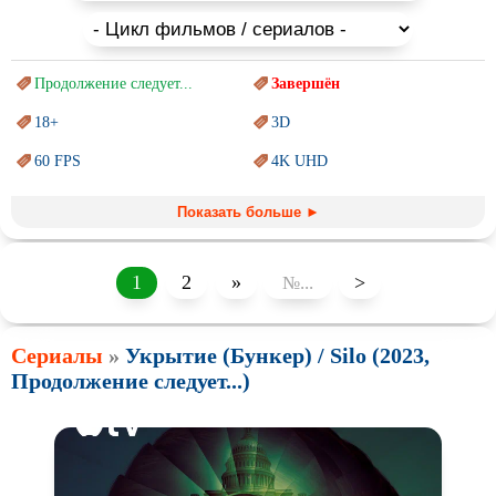
Продолжение следует...
Завершён
18+
3D
60 FPS
4K UHD
Blu-Ray
BDRemux
Показать больше ►
Marvel
PIXAR
Sci-Fi (Научная
фантастика)
Trash (трэш) movies
1
2
»
>
Авангард и
Сюрреализм
Ангелы и Демоны
Сериалы
»
Укрытие (Бункер) / Silo (2023,
Аниме
Антиутопия
Продолжение следует...)
Врачи
Гении
Дорамы
Индийское кино
Киберпанк
Коллекция