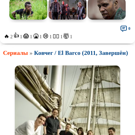
0
👍
🔥
🤮
🤯
😱
😢
😵‍💫
2
1
1
1
1
1
1
Сериалы
»
Ковчег / El Barco (2011, Завершён)