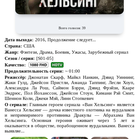
Всего голосов: 39
Дата выхода:
2016, Продолжение следует...
Страна:
США
Жанр:
Фэнтези, Драма, Боевик, Ужасы, Зарубежный сериал
Сезон / серия:
[S01-05]
Качество:
Продолжительность серии:
~ 01:00
Режиссёр:
Джонатан Скарф, Майкл Нанкин, Дэвид Уиннинг,
Жаки Гулд, Джейсон Пристли, Аманда Таппинг, Лесли Хоуп,
Александра Ла Рош, Саймон Бэрри, Дэвид Фрэйзи, Кааре
Эндрюс, Пол Йоханссон, Джейсон Стоун, Кимани Рэй Смит,
Шеннон Коли, Джеки Мэй, Линн Стопкевич
О сериале:
Главным героем сериала «Ван Хельсинг» является
Ванесса Хельсинг — дочка известного охотника на вурдалаков
и непримиримого противника Дракулы — Абрахама Ван
Хельсинга. Основная героиня оживает через 5 лет и
оказывается в обществе, порабощенном вурдалаками. Ванесса
выявляе...