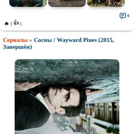
0
👍
🔥
1
1
Сериалы
»
Сосны / Wayward Pines (2015,
Завершён)