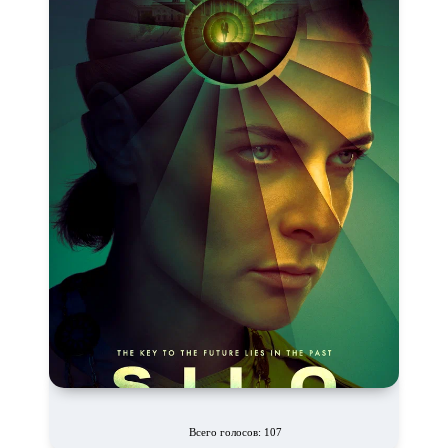
Комикс
Маги и Волшебники
Наркотики
Новогодние
Основанное на
реальных
Параллельные миры
событиях
Перевод
Кубик в Кубе
Перевод
Гоблина
Пеплум
Перевод
Кураж-Бамбей
Подростковая
жестокость
Постапокалипсис
Призраки
Про акул
Про апокалипсис
Про богов
Про богатых
Про вампиров
Про ведьм
Про викингов
Про выживание
Про гангстеров
Про гонки
Про деревню
Всего голосов: 107
Про динозавров
Про драконов