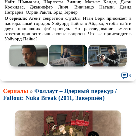
Найт Шьямалан, Шарлотта Зилинг, Матиас Хендл, Джон
Крокидас, Дженнифер Линч, Винченцо Натали, Дэвид
Петрарка, Олрик Райли, Брэд Тернер
О сериале:
Агент секретной службы Итан Берк приезжает в
пасторальный городок Уэйуорд Пайнс в Айдахо, чтобы найти
двух пропавших фэбээровцев. Но расследование вместо
ответов приносит лишь новые вопросы. Что же происходит в
Уэйуорд Пайнс?
0
Сериалы
»
Фоллаут – Ядерный перекур /
Fallout: Nuka Break (2011, Завершён)