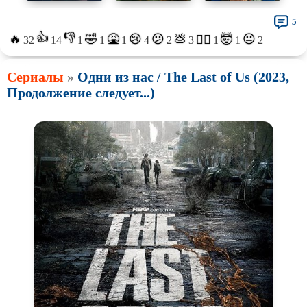
5
👍
👎
🔥
🤣
🤮
💩
🤯
😢
😕
😐
😵‍💫
32
14
1
1
1
4
2
3
1
1
2
Сериалы
»
Одни из нас / The Last of Us (2023,
Продолжение следует...)