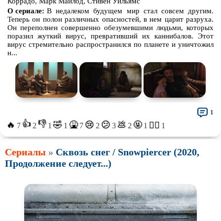
Коррадо, Марк Майлод, Стивен Уильямс
О сериале:
В недалеком будущем мир стал совсем другим.
Теперь он полон различных опасностей, в нем царит разруха.
Он переполнен совершенно обезумевшими людьми, которых
поразил жуткий вирус, превративший их каннибалов. Этот
вирус стремительно распространился по планете и уничтожил
н...
1
👍
👎
🔥
🤣
🤮
💩
🤬
😢
😕
😵‍💫
7
2
1
1
7
2
3
2
1
1
Сериалы
»
Сквозь снег / Snowpiercer (2020,
Продолжение следует...)