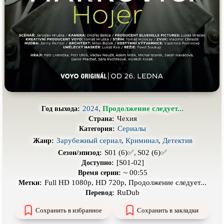
Про выживание
Про гангстеров
Про гонки
Про деревню
Про динозавров
Про драконов
Про животных
Про зомби
Про инопланетян
Про корабли и подводные
лодки
Про космос
Про любовь
2024
,
Продолжение следует...
Год выхода:
Про маньяков и
серийных
Про мафию
Чехия
Страна:
убийц
Сериалы
Категория:
Про оборотней
Про пиратов
Зарубежный сериал
,
Криминал
,
Детектив
Жанр:
S01 (6)✅,
S02 (6)✅
Сезон/эпизод:
Про подростков
Про путешествия
во времени
[S01-02]
Доступно:
~ 00:55
Время серии:
Про роботов
Про рыцарей
Full HD 1080p, HD 720p, Продолжение следует...
Метки:
Про самолёты
Про собак
RuDub
Перевод:
Про снайперов
Про супергероев
Сохранить в избранное
Сохранить в закладки