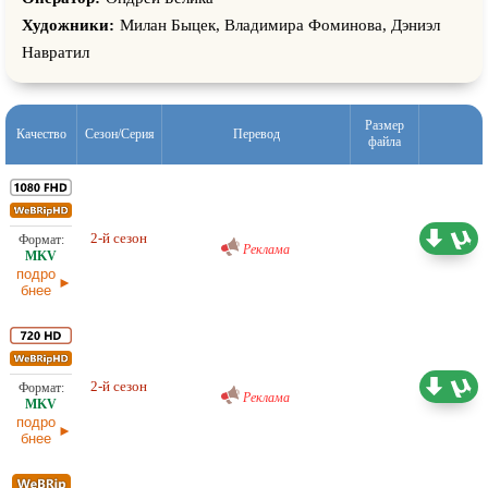
Художники:
Милан Быцек, Владимира Фоминова, Дэниэл
Навратил
Размер
Качество
Сезон/Серия
Перевод
файла
Проф. (многоголосый) RuDub
19,92 ГБ
2-й сезон
14.02.2026
Реклама
подро
бнее
Проф. (многоголосый) RuDub
11,02 ГБ
2-й сезон
14.02.2026
Реклама
подро
бнее