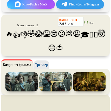
Про танки
Про танцы
Kino-Kach в MAX
Kino-Kach в Telegram
Про тюрьму
Про футбол
Про хакеров
Про хоккей и
фигурное
8.5
катание
(492)
Всего голосов: 12
Про шпионов
Про Юристов и
Адвокатов
🔥
🤣
🤮
💩
🤬
🤯
😱
😢
😕
👍
👎
🎓
😵‍💫
Псевдо
документальный
Режиссёрская версия
🍅
😐
Роуд-муви
Сверхспособности
Ситком
Слэшер
Стимпанк
Сцены с
обнажённой натурой
Кадры из фильма
Трейлер
Турецкий сериал
Чёрная комедия
Экранизация
В ожидании