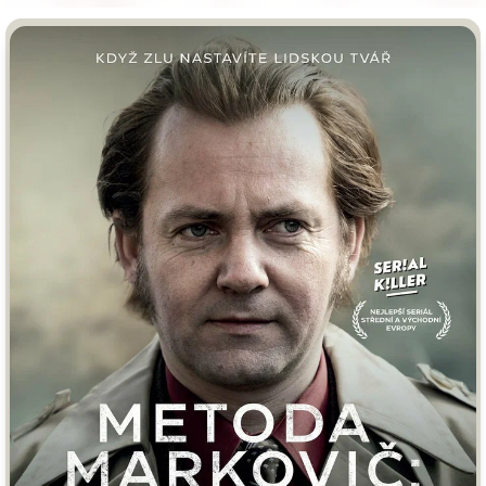
Врачи
Гении
Дорамы
Индийское кино
Киберпанк
Коллекция
Комикс
Маги и Волшебники
Наркотики
Новогодние
Основанное на
реальных
Параллельные миры
событиях
Перевод
Кубик в Кубе
Перевод
Гоблина
Пеплум
Перевод
Кураж-Бамбей
Подростковая
жестокость
Постапокалипсис
Призраки
Про акул
Про апокалипсис
Про богов
Про богатых
Про вампиров
Про ведьм
Про викингов