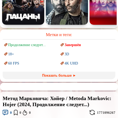
Метки и теги:
Продолжение следует...
Завершён
18+
3D
60 FPS
4K UHD
Blu-Ray
BDRemux
Показать больше ►
Marvel
PIXAR
Sci-Fi (Научная
фантастика)
Trash (трэш) movies
Метод Марковича: Хойер / Metoda Markovic:
Авангард и
Сюрреализм
Ангелы и Демоны
Hojer (2024, Продолжение следует...)
Аниме
Антиутопия
0
0
0
1771096267