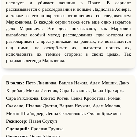
насилует и убивает женщин в Праге. В сериале
рассказывается о расследовании и поимке Ладислава Хойера,
а также о его конкретных отношениях со следователем
Марковичем. В каждой серии также есть еще одно закрытое
дело Марковича. Эти дела показывают, как Маркович
выработал особый метод расследования, при котором он
разговаривает с преступниками на равных, не возвышается
над ними, не оскорбляет их, пытается понять их,
использовать их темные стороны в своих целях. Так
родилась легенда Марковича.
В ролях:
Петр Лненичка, Вацлав Нежил, Адам Мишик, Дано
Херибан, Михал Истеник, Сара Гавачова, Давид Прахарж,
Сара Рыхликова, Войтех Котек, Ленка Кроботова, Роман
Скамене, Штепан Достал, Вацлав Неужил, Адам Мислик,
Милан Штайндлер, Леона Скленичкова, Филип Бржезина
Режиссёр:
Павел Соукуп
Сценарий:
Ярослав Грушка
Оператор:
Ондрей Белика