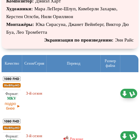
Композитор:
Дэниэл Харт
Художники:
Мара ЛеПере-Шлуп, Кимберли Захарко,
Керстен Оглсби, Нили Ориллион
Монтажёры:
Юка Сирасуна, Джанет Вейнберг, Виктор Дю
Буа, Лео Тромбетта
Экранизация по произведению:
Энн Райс
Размер
Качество
Сезон/Серия
Перевод
файла
23,54 ГБ
Проф. (многоголосый) HDrezka
3-й сезон
Studio
29.07.2026
подро
бнее
Проф. (многоголосый) RuDub
20,35 ГБ
3-й сезон
29.07.2026
Реклама