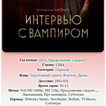
Про выживание
Про гангстеров
Про гонки
Про деревню
Про динозавров
Про драконов
Про животных
Про зомби
Про инопланетян
Про корабли и подводные
лодки
Про космос
Про любовь
Про маньяков и
серийных
Про мафию
убийц
2022
,
Продолжение следует...
Год выхода:
США
Страна:
Про оборотней
Про пиратов
Сериалы
Категория:
Про подростков
Про путешествия
во времени
Зарубежный сериал
,
Фэнтези
,
Драма
Жанр:
[S01-03]
Доступно:
Про роботов
Про рыцарей
01:13
Время серии:
Full HD 1080p, HD 720p, Продолжение следует...,
Метки:
Про самолёты
Про собак
Экранизация, Про вампиров, Субтитры
HDrezka Studio, NewStudio, RuDub, TVShows,
Про снайперов
Про супергероев
Перевод:
Субтитры