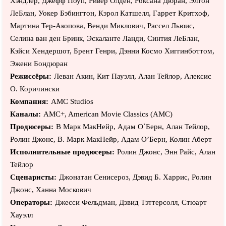
Хэндлер, Джефф Поуп, Ривер Олден, Роксана Дюран, Элтон
ЛеБлан, Уокер Бэбингтон, Кэрол Катшелл, Гаррет Критхоф,
Мартина Тер-Акопова, Венди Миклович, Рассел Льюис,
Селина ван ден Бринк, Эскаланте Ланди, Синтия ЛеБлан,
Кэйси Хендершот, Брент Генри, Дэнни Космо Хиггинботтом,
Эжени Бондюран
Режиссёры:
Леван Акин, Кит Пауэлл, Алан Тейлор, Алексис
О. Коричински
Компания:
AMC Studios
Каналы:
AMC+, American Movie Classics (AMC)
Продюсеры:
В Марк МакНейр, Адам О`Берн, Алан Тейлор,
Ролин Джонс, В. Марк МакНейр, Адам О’Берн, Колин Аберт
Исполнительные продюсеры:
Ролин Джонс, Энн Райс, Алан
Тейлор
Сценаристы:
Джонатан Сенисероз, Дэвид Б. Харрис, Ролин
Джонс, Ханна Москович
Операторы:
Джесси Фельдман, Дэвид Тэттерсолл, Стюарт
Хауэлл