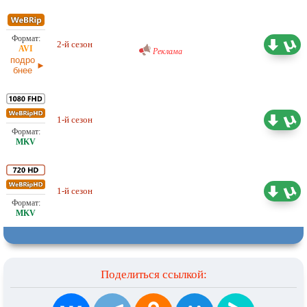
Проф. (многоголосый) RuDub
2-й сезон
5,02 ГБ
Реклама
подро
бнее
Проф. (многоголосый) HDrezka
1-й сезон
26.39 ГБ
Studio, NewStudio, TVShows
Проф. (многоголосый) HDrezka
1-й сезон
13.04 ГБ
Studio, NewStudio
Поделиться ссылкой: