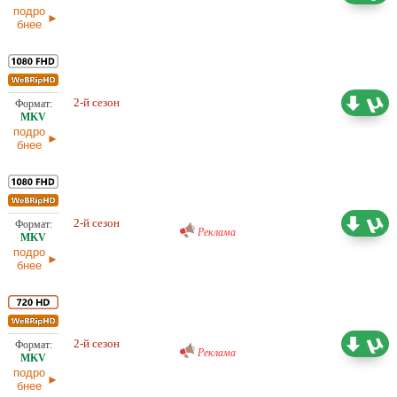
подро
бнее
Проф. (многоголосый) HDrezka
2-й сезон
25,22 ГБ
Studio, NewStudio
подро
бнее
Проф. (многоголосый) RuDub
2-й сезон
24,21 ГБ
Реклама
подро
бнее
Проф. (многоголосый) RuDub
2-й сезон
13,26 ГБ
Реклама
подро
бнее