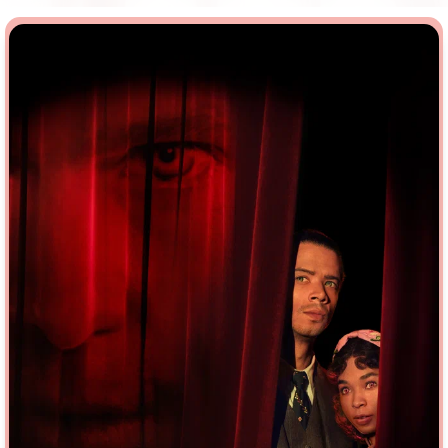
Врачи
Гении
Дорамы
Индийское кино
Киберпанк
Коллекция
Комикс
Маги и Волшебники
Наркотики
Новогодние
Основанное на
реальных
Параллельные миры
событиях
Перевод
Кубик в Кубе
Перевод
Гоблина
Пеплум
Перевод
Кураж-Бамбей
Подростковая
жестокость
Постапокалипсис
Призраки
Про акул
Про апокалипсис
Про богов
Про богатых
Про вампиров
Про ведьм
Про викингов