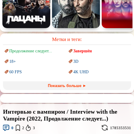
Метки и теги:
Продолжение следует...
Завершён
18+
3D
60 FPS
4K UHD
Blu-Ray
BDRemux
Показать больше ►
Marvel
PIXAR
Sci-Fi (Научная
фантастика)
Trash (трэш) movies
Интервью с вампиром / Interview with the
Авангард и
Сюрреализм
Ангелы и Демоны
Vampire (2022, Продолжение следует...)
Аниме
Антиутопия
0
2
3
1785353531