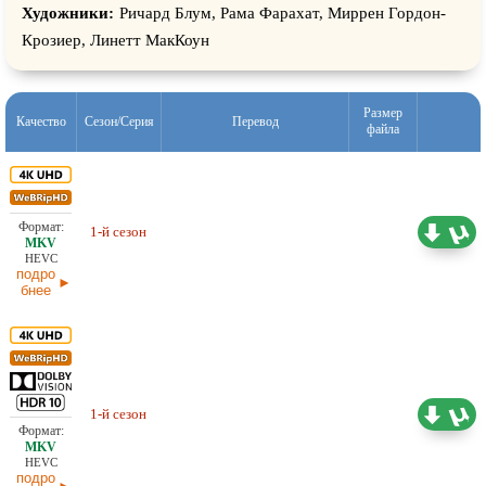
Художники:
Ричард Блум, Рама Фарахат, Миррен Гордон-
Крозиер, Линетт МакКоун
Размер
Качество
Сезон/Серия
Перевод
файла
Проф. (полное дублирование)
58,34 ГБ
HDrezka Studio, LE-Production,
1-й сезон
NewStudio, Red Head Sound,
29.05.2026
Кубик в Кубе
HEVC
подро
бнее
Проф. (полное дублирование)
60,21 ГБ
HDrezka Studio, LE-Production,
1-й сезон
NewStudio, Red Head Sound,
29.05.2026
Кубик в Кубе
HEVC
подро