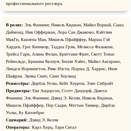
профессионального рестлера.
В ролях:
Эль Фаннинг, Николь Кидман, Майкл Воркай, Саша
Даймонд, Ник Офферман, Лора Сан Джакомо, Кэйтлин
МакГи, Каилена Маи, Мишель Пфайффер, Марша Гэй
Харден, Грег Кинниэр, Таддеа Грэм, Мелисса Фальконе,
Трейса Гари, Алина Фелан, Бриттани Фрит, Скотт Томас
Рейнольдс, Брианна Келлум, Билли Хэйес, Майкл Ангарано,
Линдси Нормингтон, Рико Нэсти, Порша Д. Харрис, Ивэн
Шафран, Эрика Смит, Скип Хоуланд
Режиссёры:
Дирбла Уолш, Кейт Херрон, Элис Сибрайт
Продюсеры:
Ева Андерсон, Сcотт Дандорф, Дакота
Фаннинг, Эль Фаннинг, Дэвид Э. Келли, Николь Кидман,
Мишель Пфайффер, Пер Саари, Мэттью Тинкер, Дирбла
Уолш, Бу Киллебрю
Сценарий:
Дэвид Э. Келли
Операторы:
Карл Херц, Тари Сигал