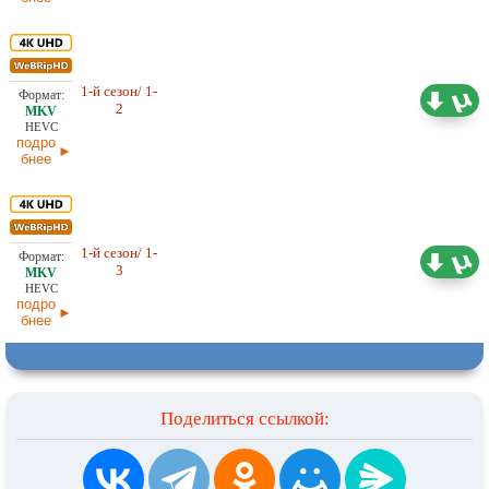
1-й сезон/ 1-
12,99 ГБ
Проф. (многоголосый)
2
NewStudio
20.04.2026
HEVC
подро
бнее
1-й сезон/ 1-
20,29 ГБ
Проф. (полное дублирование)
3
Red Head Sound
20.04.2026
HEVC
подро
бнее
Поделиться ссылкой: