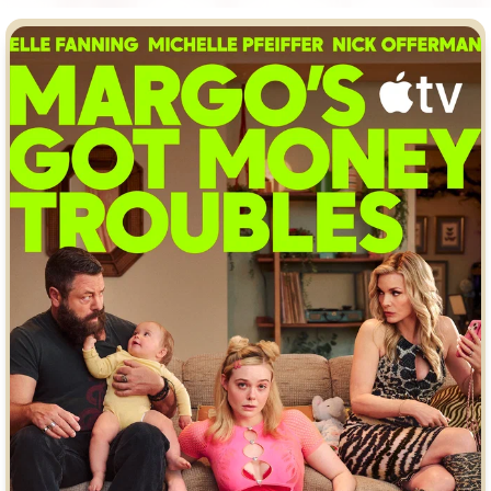
Врачи
Гении
Дорамы
Индийское кино
Киберпанк
Коллекция
Комикс
Маги и Волшебники
Наркотики
Новогодние
Основанное на
реальных
Параллельные миры
событиях
Перевод
Кубик в Кубе
Перевод
Гоблина
Пеплум
Перевод
Кураж-Бамбей
Подростковая
жестокость
Постапокалипсис
Призраки
Про акул
Про апокалипсис
Про богов
Про богатых
Про вампиров
Про ведьм
Про викингов