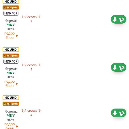
Проф. (полное дублирование)
1-й сезон/ 1-
HDrezka Studio, LE-Production,
50,27 ГБ
7
NewStudio, Red Head Sound,
19.05.2026
Кубик в Кубе
HEVC
подро
бнее
1-й сезон/ 1-
Проф. (многоголосый) Dragon
50,27 ГБ
7
Money Studio, NewStudio
15.05.2026
HEVC
подро
бнее
1-й сезон/ 1-
26,57 ГБ
Проф. (полное дублирование)
4
Dragon Money Studio
23.04.2026
HEVC
подро
бнее