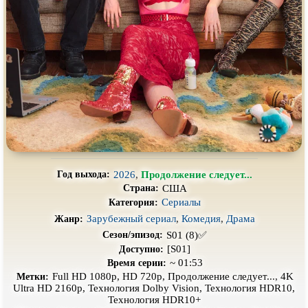
Про выживание
Про гангстеров
Про гонки
Про деревню
Про динозавров
Про драконов
Про животных
Про зомби
Про инопланетян
Про корабли и подводные
лодки
Про космос
Про любовь
Про маньяков и
серийных
Про мафию
убийц
2026
,
Продолжение следует...
Год выхода:
США
Страна:
Про оборотней
Про пиратов
Сериалы
Категория:
Про подростков
Про путешествия
во времени
Зарубежный сериал
,
Комедия
,
Драма
Жанр:
S01 (8)✅
Сезон/эпизод:
Про роботов
Про рыцарей
[S01]
Доступно:
~ 01:53
Время серии:
Про самолёты
Про собак
Full HD 1080p, HD 720p, Продолжение следует..., 4K
Метки:
Ultra HD 2160p, Технология Dolby Vision, Технология HDR10,
Про снайперов
Про супергероев
Технология HDR10+