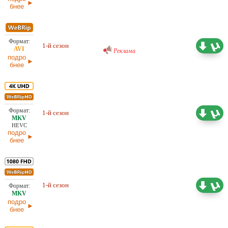
бнее
Проф. (многоголосый) RuDub
3,76 ГБ
1-й сезон
Реклама
29.05.2026
подро
бнее
Проф. (полное дублирование)
57,62 ГБ
HDrezka Studio, LE-Production,
1-й сезон
NewStudio, Red Head Sound,
20.05.2026
Кубик в Кубе
HEVC
подро
бнее
22,38 ГБ
Проф. (полное дублирование)
1-й сезон
Dragon Money Studio
20.05.2026
подро
бнее