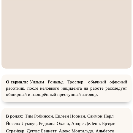
О сериале:
Уильям Рональд Троспер, обычный офисный
работник, после неловкого инцидента на работе расследует
обширный и изощрённый преступный заговор.
В ролях:
Тим Робинсон, Еилеен Ноонан, Саймон Перл,
Йосепх Лyмоус, Реджина Охаси, Андре ДеЛеон, Брэдли
Страйкер, Дуглас Беннетт, Алекс Монтальдо, Альберто