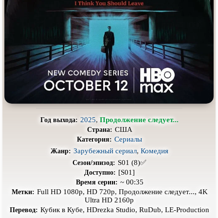
Про выживание
Про гангстеров
Про гонки
Про деревню
Про динозавров
Про драконов
Про животных
Про зомби
Про инопланетян
Про корабли и подводные
лодки
Про космос
Про любовь
Про маньяков и
серийных
Про мафию
2025
,
Продолжение следует...
Год выхода:
убийц
США
Страна:
Про оборотней
Про пиратов
Сериалы
Категория:
Зарубежный сериал
,
Комедия
Жанр:
Про подростков
Про путешествия
во времени
S01 (8)✅
Сезон/эпизод:
Про роботов
Про рыцарей
[S01]
Доступно:
~ 00:35
Время серии:
Про самолёты
Про собак
Full HD 1080p, HD 720p, Продолжение следует..., 4K
Метки:
Ultra HD 2160p
Про снайперов
Про супергероев
Кубик в Кубе, HDrezka Studio, RuDub, LE-Production
Перевод: