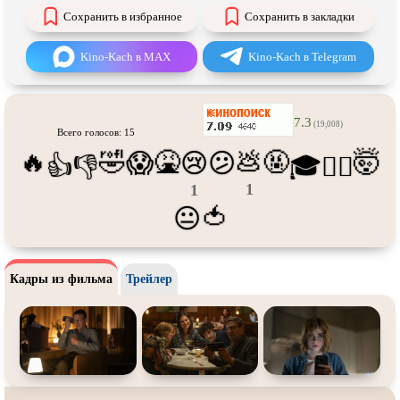
Про танки
Про танцы
Сохранить в избранное
Сохранить в закладки
Про тюрьму
Про футбол
Kino-Kach в MAX
Kino-Kach в Telegram
Про хакеров
Про хоккей и
фигурное
катание
Про шпионов
Про Юристов и
Адвокатов
7.3
(19,008)
Всего голосов: 15
Псевдо
документальный
Режиссёрская версия
🔥
🤣
🤮
💩
🤬
🤯
😱
😢
😕
👍
👎
🎓
😵‍💫
Роуд-муви
Сверхспособности
1
1
Ситком
Слэшер
🍅
😐
Стимпанк
Сцены с
обнажённой натурой
Турецкий сериал
Чёрная комедия
Кадры из фильма
Трейлер
Экранизация
В ожидании