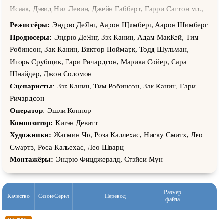
Исаак, Дэвид Нил Левин, Джейн Габберт, Гарри Саттон мл.,
Адриана Альвеарио, Кэрол Денис Джонс, Джой Декер, Рич
Режиссёры:
Эндрю ДеЯнг, Аарон Щимберг, Аарон Шимберг
Дува, Джеймс Томас Блиф, Аллан Гринберг, Эррик
Продюсеры:
Эндрю ДеЯнг, Зэк Канин, Адам МакКей, Тим
Тустенуггее, София Лиллис, Лэйк Белл, Лу Даймонд Филлипс,
Робинсон, Зак Канин, Виктор Ноймарк, Тодд Шульман,
Джозеф Тудиско, Боб Лещак, Сулейма Гевара, Муни
Игорь Срубщик, Гари Ричардсон, Марика Сойер, Сара
Фишбёрн, Лейк Белл, Уилл Прайс, Гло Таварес, Амелия
Шнайдер, Джон Соломон
Кэмпбелл, Тим Смоллвуд, Бардия Салими, Виктор Чан,
Сценаристы:
Зэк Канин, Тим Робинсон, Зак Канин, Гари
Джеймс Дауни, Эванджелин Джонс, Торри Хэнсон, Софи
Ричардсон
Цукер, Эндрю Фицджералд, Коннер О’Мэлли, Зак Канин,
Оператор:
Эшли Коннор
Делисса Рейнольдс, Ричард Марк Джордан, Гари Ричардсон,
Композитор:
Кигэн Девитт
Карен Коллаццо, Стэйси Мун, Джаред Вайсман
Художники:
Жасмин Чо, Роза Каллехас, Ниcкy Смитх, Лео
Сwартз, Роса Кальехас, Лео Шварц
Монтажёры:
Эндрю Фицджералд, Стэйси Мун
Размер
Качество
Сезон/Серия
Перевод
файла