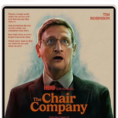
Врачи
Гении
Дорамы
Индийское кино
Киберпанк
Коллекция
Комикс
Маги и Волшебники
Наркотики
Новогодние
Основанное на
реальных
Параллельные миры
событиях
Перевод
Кубик в Кубе
Перевод
Гоблина
Пеплум
Перевод
Кураж-Бамбей
Подростковая
жестокость
Постапокалипсис
Призраки
Про акул
Про апокалипсис
Про богов
Про богатых
Про вампиров
Про ведьм
Про викингов