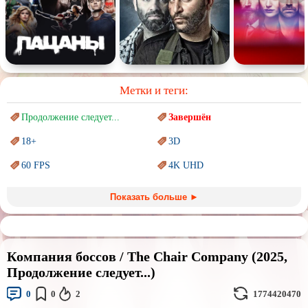
Метки и теги:
Продолжение следует...
Завершён
18+
3D
60 FPS
4K UHD
Blu-Ray
BDRemux
Показать больше ►
Marvel
PIXAR
Sci-Fi (Научная
фантастика)
Trash (трэш) movies
Компания боссов / The Chair Company (2025,
Авангард и
Сюрреализм
Ангелы и Демоны
Продолжение следует...)
Аниме
Антиутопия
0
0
2
1774420470