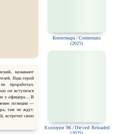
Коннемара / Connemara
(2025)
вский, называют
телей. Наш герой
не проработал.
чью он вступился
жие у офицера… В
еление полиции —
ра, там не ждут.
й, встретит свою
Хэллоуин '86 / Die'ced: Reloaded
(2025)