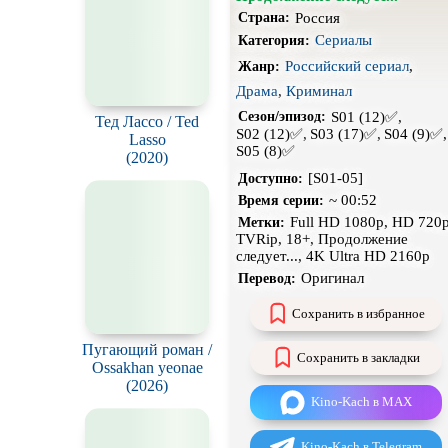
н
Россия
Страна:
Сериалы
Категория:
Экранизация
Российский сериал
,
Жанр:
Драма
,
Криминал
S01 (12)✅,
Сезон/эпизод:
S02 (12)✅,
S03 (17)✅,
S04 (9)✅
S05 (8)✅
[S01-05]
Доступно:
Тед Лассо / Ted
Lasso
~ 00:52
Время серии:
(2020)
Full HD 1080p, HD 720p
Метки:
TVRip, 18+, Продолжение
следует..., 4K Ultra HD 2160p
Оригинал
Перевод:
Сохранить в избранное
Сохранить в закладки
Kino-Kach в MAX
Пугающий роман /
Kino-Kach в Telegram