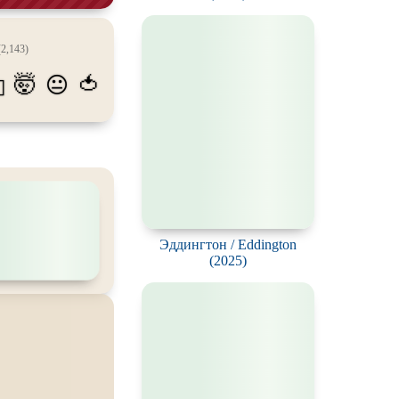
пиров
2,143)
гстеров
🤯
🍅
😐
💫
конов
абли и подводные
фию
ешествия
во
ак
Эддингтон / Eddington
(2025)
цы
кей и
фигурное
рская версия
комедия