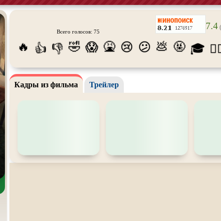
Про богов
Про богатых
Про вам
7.4
(
Про викингов
Про выживание
Про ган
Всего голосов: 75
🔥
🤣
🤮
💩
🤬
😱
😢
😕
👍
👎
🎓
😵‍
Про деревню
Про динозавров
Про дра
Про зомби
Про инопланетян
Про кор
лодки
Кадры из фильма
Трейлер
Про любовь
Про маньяков и
серийных
Про ма
убийц
Про пиратов
Про подростков
Про пут
времени
Про рыцарей
Про самолёты
Про соб
Про супергероев
Про танки
Про тан
Про футбол
Про хакеров
Про хок
катание
Про Юристов и
Адвокатов
Псевдо
документальный
Режиссё
Сверхспособности
Ситком
Слэшер
Сцены с
обнажённой
Турецкий сериал
Чёрная 