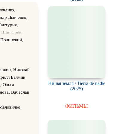
вченко,
ндр Дьяченко,
Чантурия,
м Шинкарёв,
ил Кришталь,
 Полинский,
, Александр
 Крыжановский,
к Дурян, Юрий
н Прибура,
рокин, Николай
ононов,
ирилл Балмин,
Ничья земля / Tierra de nadie
, Павел
, Ольга
(2025)
ко, Андрей
нова, Вячеслав
олесник, Максим
ФИЛЬМЫ
, Елена Хижная,
Маловичко,
 Брест, Анна
о, Лейла
енко, Элла