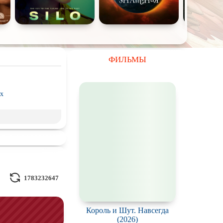
ФИЛЬМЫ
x
рэш) movies
пия
ое кино
Волшебники
1783232647
льные миры
Король и Шут. Навсегда
(2026)
л