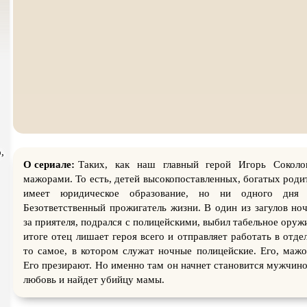
атурой
В ожидании
,
,
О сериале:
Таких, как наш главный герой Игорь Соколо
мажорами. То есть, детей высокопоставленных, богатых роди
имеет юридическое образование, но ни одного дня 
Безответственный прожигатель жизни. В один из загулов но
за приятеля, подрался с полицейскими, выбил табельное ору
итоге отец лишает героя всего и отправляет работать в отд
то самое, в котором служат ночные полицейские. Его, мажо
Его презирают. Но именно там он начнет становится мужчино
любовь и найдет убийцу мамы.