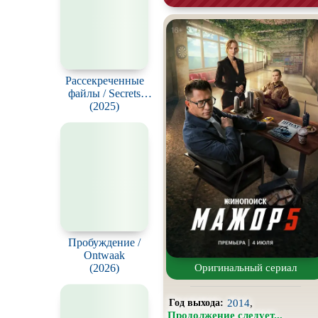
Про апокалипсис
Про ведьм
Про гонки
Про животных
Рассекреченные
файлы / Secrets
Про космос
Declassified with
(2025)
David Duchovny
Про оборотней
Про роботов
Про снайперов
Про тюрьму
Про шпионов
Оригинальный сериал
Пробуждение /
Роуд-муви
Ontwaak
2014
,
Год выхода:
(2026)
Продолжение следует...
Стимпанк