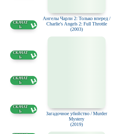
вский, Линда
ра, Даниил
Ангелы Чарли 2: Только вперед /
ько, Даниил
Charlie's Angels 2: Full Throttle
74 ГБ
 Диана Огай
(2003)
7 ГБ
6 ГБ
22 ГБ
Загадочное убийство / Murder
Mystery
(2019)