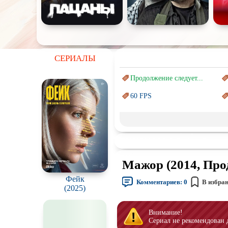
СЕРИАЛЫ
Продолжение следует...
60 FPS
Marvel
Авангард и
Сюрреализм
Врачи
Мажор (2014, Прод
Киберпанк
Фейк
Комментариев:
0
В избра
Наркотики
(2025)
Перевод
Гоблина
Внимание!
Сериал не рекомендован 
Подростковая
жестокость