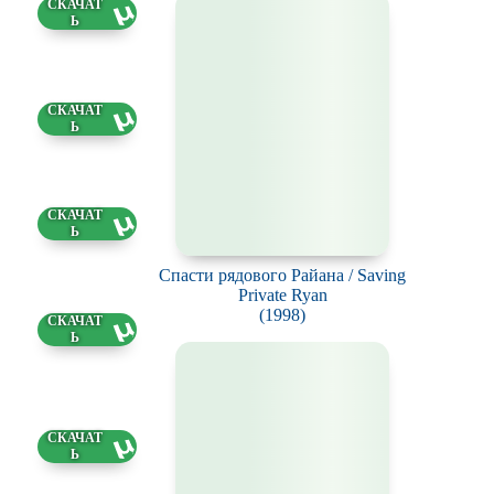
3 ГБ
79 ГБ
6 ГБ
Спасти рядового Райана / Saving
Private Ryan
(1998)
42 ГБ
79 ГБ