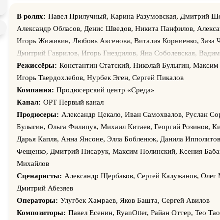
В ролях:
Павел Прилучный, Карина Разумовская, Дмитрий Ше
Александр Обласов, Денис Шведов, Никита Панфилов, Алекса
Игорь Жижикин, Любовь Аксенова, Виталия Корниенко, Заза 
Дмитрий Гаврилов, Игорь Гнездилов, Яна Соболевская, Вади
Антонина Макарчук, Улугбек Хамраев, Татьяна Лялина, Миха
Режиссёры:
Константин Статский, Николай Булыгин, Максим
Олесь Кацион, Елена Бондарева-Репина, Константин Данилюк
Игорь Твердохлебов, Нурбек Эген, Сергей Пикалов
Щербаков, Анастасия Гиренкова, Юлия Гершаник, Александр
Компания:
Продюсерский центр «Среда»
Марина Анисович, Марина Дьяконенко, Алексей Крылов, Саа
Канал:
ОРТ Первый канал
Потапенко, Виктория Корсун, Людмила Дементьева, Вениами
Продюсеры:
Александр Цекало, Иван Самохвалов, Руслан Со
Владимир Мовчан, Антон Вахлиовский, Роман Лях, Виталий К
Булыгин, Ольга Филипук, Михаил Китаев, Георгий Розинов, К
Вячеслав Никоноров, Никита Скоморохов, Марьяна Кирсанова
Дарья Капля, Анна Янсоне, Элла Бобленюк, Данила Ипполитов
Сергиенко, Юрий Шульган, Сергей Малюга, Светлана Орличен
Фещенко, Дмитрий Писарук, Максим Полинский, Ксения Баба
Кронглевский, Сергей Беседин, Андрей Валенский, Андрей К
Михайлов
Пониматченко, Роман Ёлкин, Вадим Лялько, Андрей Титченко
Сценаристы:
Александр Щербаков, Сергей Калужанов, Олег 
Галина Стрижевская, Денис Шленков, Дария Гомес, Владимир
Дмитрий Абезяев
Андрусенко, Антон Ерёмин, Роман Халаимов, Олег Москаленк
Операторы:
Улугбек Хамраев, Яков Башта, Сергей Авилов
Меметова, Артем Мяус, Руслан Никоненко, Виктор Семирозум
Композиторы:
Павел Есенин, RyanOtter, Райан Оттер, Тео Тао