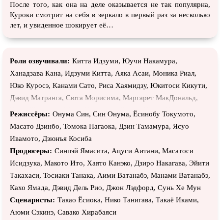
После того, как она на деле оказывается не так популярна,
Куроки смотрит на себя в зеркало в первый раз за несколько
лет, и увиденное шокирует её…
Роли озвучивали:
Китта Идзуми, Юучи Накамура,
Ханадзава Кана, Идзуми Китта, Аяка Асаи, Моника Риал,
Юко Куросэ, Канами Сато, Риса Хаямидзу, Юкитоси Кикути,
Дэвид Матранга, Сюта Морисима, Маргарет МакДональд,
Кэнго Таканаси, Юити Накамура, Эмили Невез, Кана
Режиссёры:
Онума Син, Син Онума, Ёсинобу Токумото,
Ханадзава, Ёсихиса Кавахара, Сюхэй Ивасэ, Джульет
Масато Дзинбо, Томока Нагаока, Дзин Тамамура, Ясуо
Симмонс, Санаэ Наката, Кадзутака Исии, Леральдо
Ивамото, Дзюнъя Косиба
Анцальдуа, Хиронори Саито, Дзюн Фукусима, Акико Сэри,
Продюсеры:
Синпэй Ямасита, Ацуси Аитани, Масатоси
Аи Нонака, Сидзука Исигами, Рюносукэ Обаяси, Шелли
Исидзука, Макото Ито, Хаято Канэко, Дзиро Накагава, Эйити
Карлин-Блэк, Аки Канэда, Рё Ивасаки, Риэко Ода, Хьюстон
Такахаси, Тосиаки Танака, Аими Ватанабэ, Манами Ватанабэ,
Хэйес, Мина Обата, Блейк Шепард, Харука Кудо, Саори
Кахо Ямада, Дэвид Дель Рио, Джон Лэдфорд, Сунь Хе Мун
Онъиси, Клинт Бикхэм, Момока Икэбэ, Сиори Идзава,
Сценаристы:
Такао Ёсиока, Нико Танигава, Такаё Иками,
Элизабет Банч, Синъя Такахаси, Риэ Кугимия, Дэвид Уолд,
Аюми Сэкинэ, Савако Хирабаяси