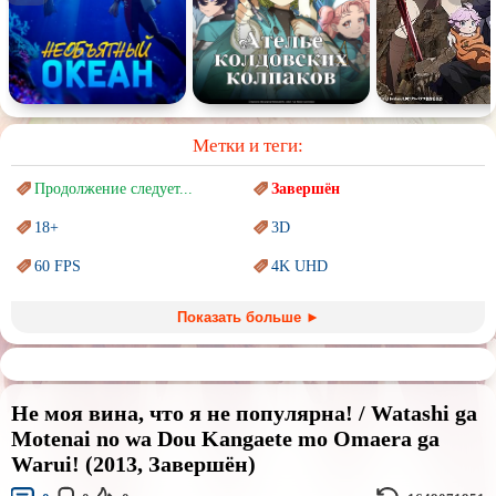
Метки и теги:
Продолжение следует...
Завершён
18+
3D
60 FPS
4K UHD
Blu-Ray
BDRemux
Показать больше ►
Marvel
PIXAR
Sci-Fi (Научная
фантастика)
Trash (трэш) movies
Не моя вина, что я не популярна! / Watashi ga
Авангард и
Сюрреализм
Ангелы и Демоны
Motenai no wa Dou Kangaete mo Omaera ga
Warui! (2013, Завершён)
Аниме
Антиутопия