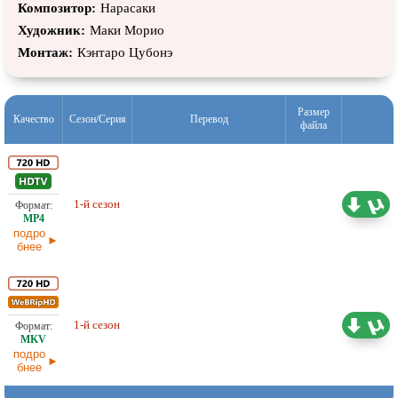
Аяка Фукухара, Субару Кимура, Карли Мосье, Асука Ниси,
Композитор:
Нарасаки
Кайл Джонс, Саки Оно, Момоэ Мацумура, Грег Эирс,
Художник:
Маки Морио
Томокадзу Сугита, Ацуми Танэдзаки, Косукэ Ториуми, Кодзи
Монтаж:
Кэнтаро Цубонэ
Такахаси, Харуки Исия, Рэи Сакаи, Юко Мори, Кори Хартзог,
Аки Канада
Размер
Качество
Сезон/Серия
Перевод
файла
1-й сезон
Любительский (многоголосый)
3,43 ГБ
подро
бнее
Любительский (многоголосый)
1-й сезон
4,26 ГБ
AniFilm, Lali
подро
бнее