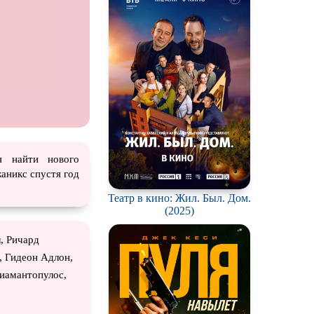
ация
я найти нового
аникс спустя год
Театр в кино: Жил. Был. Дом.
(2025)
, Ричард
, Гидеон Адлон,
иамантопулос,