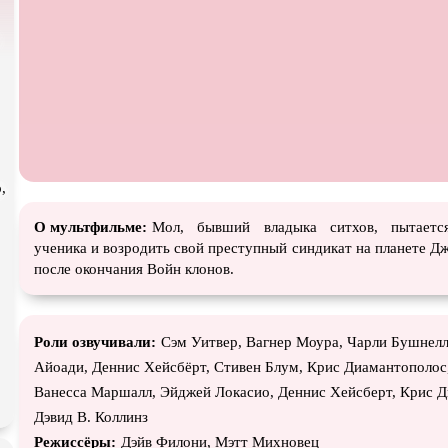
Турецкий сериал
Чёрная комедия
Экраниз
TeleSynch
CAMRip
,
О мультфильме:
Мол, бывший владыка ситхов, пытаетс
ученика и возродить свой преступный синдикат на планете Дж
после окончания Войн клонов.
Роли озвучивали:
Сэм Уитвер, Вагнер Моура, Чарли Бушнелл
Айоади, Деннис Хейсбёрт, Стивен Блум, Крис Диамантополос
Ванесса Маршалл, Эйджей Локасио, Деннис Хейсберт, Крис Д
Дэвид В. Коллинз
Режиссёры:
Дэйв Филони, Мэтт Михновец