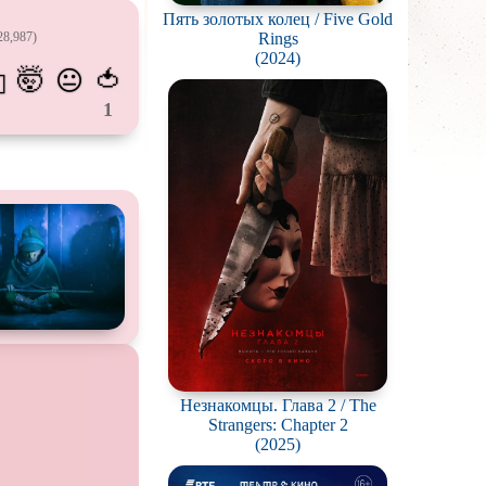
Пять золотых колец / Five Gold
калипсис
28,987)
Rings
ьм
(2024)
🤯
🍅
😐
💫
ки
1
вотных
мос
ротней
отов
йперов
ьму
ионов
Незнакомцы. Глава 2 / The
Strangers: Chapter 2
ви
(2025)
нк