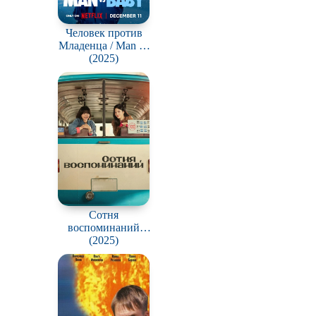
Человек против
Младенца / Man vs
(2025)
Baby
Сотня
воспоминаний
(Воспоминания
(2025)
номера 100) / A
Hundred Memories