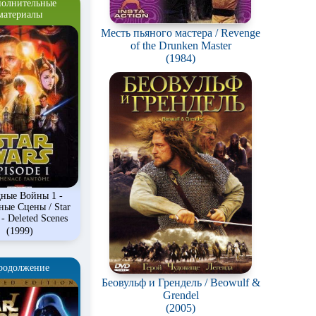
олнительные
материалы
Месть пьяного мастера / Revenge
of the Drunken Master
(1984)
дные Войны 1 -
ные Сцены / Star
 - Deleted Scenes
(1999)
родолжение
Беовульф и Грендель / Beowulf &
Grendel
(2005)