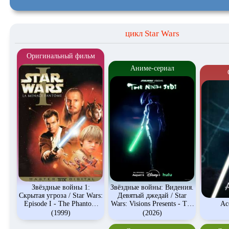
цикл Star Wars
Оригинальный фильм
Аниме-сериал
Звёздные войны 1:
Звёздные войны: Видения.
Скрытая угроза / Star Wars:
Девятый джедай / Star
Episode I - The Phantom
Wars: Visions Presents - The
Ас
Menace
Ninth Jedi
(1999)
(2026)