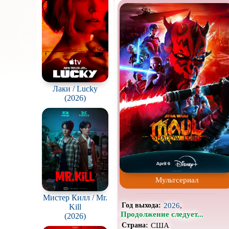
Постапокалипсис
Про богов
Про викингов
Про деревню
Про зомби
Лаки / Lucky
(2026)
Про любовь
у
Про пиратов
Про рыцарей
Про супергероев
Мультсериал
Про футбол
Мистер Килл / Mr.
Про Юристов и
Адвокатов
2026
,
Год выхода:
Kill
Продолжение следует...
(2026)
Сверхспособности
США
Страна: