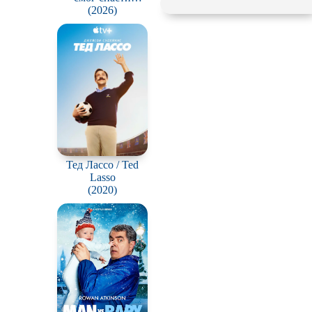
вселенную / Stuart
(2026)
Fails to Save the
Universe
Тед Лассо / Ted
Lasso
(2020)