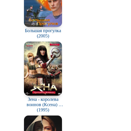
Большая прогулка
(2005)
Зена - королева
воинов (Ксена) /
Xena: Warrior
(1995)
Princess