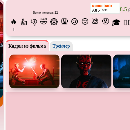
Призраки
Про акул
Про апо
8.5
(
Всего голосов: 22
Про богатых
Про вампиров
Про вед
🔥
🤣
🤮
💩
🤬
😱
😢
😕
👍
👎
🎓
😵‍
Про выживание
Про гангстеров
Про гон
1
Про динозавров
Про драконов
Про жи
Про инопланетян
Кадры из фильма
Трейлер
Про корабли и подводные
Про кос
лодки
Про маньяков и
серийных
Про мафию
Про обо
бийц
Про подростков
Про путешествия
во
Про роб
времени
Про самолёты
Про собак
Про сна
Про танки
Про танцы
Про тюр
Про хакеров
Про хоккей и
фигурное
Про шп
катание
Псевдо
документальный
Режиссёрская версия
Роуд-му
Ситком
Слэшер
Стимпа