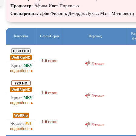
Продюсер:
Афина Ивет Портильо
Сценаристы:
Дэйв Филони, Джордж Лукас, Мэтт Мичноветц
Ра
Качество
Сезон/Серия
Перевод
фа
Проф. (многоголосый) RuDub
12,
1-й сезон
05.0
Реклама
подробнее
Проф. (многоголосый) RuDub
6,9
1-й сезон
05.0
Реклама
подробнее
Проф. (многоголосый) RuDub
2,8
1-й сезон
Реклама
05.0
подробнее