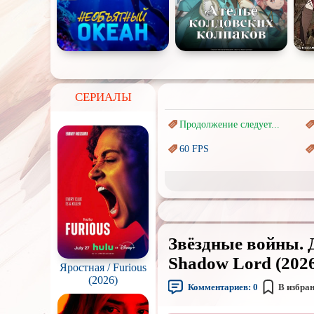
СЕРИАЛЫ
Продолжение следует...
60 FPS
Marvel
Авангард и
Сюрреализм
Врачи
Звёздные войны. Д
Коллекция
Shadow Lord (2026
Яростная / Furious
Новогодние
(2026)
с
Комментариев:
0
В избра
Перевод
Кубик в Кубе