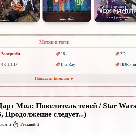
Метки и теги:
Завершён
18+
3D
4K UHD
Blu-Ray
BDRemu
PIXAR
Sci-Fi (Научная
фантастика)
Trash (т
Показать больше ►
Ангелы и Демоны
Аниме
Антиуто
Гении
Индийское кино
Киберпа
арт Мол: Повелитель теней / Star Wars
Комикс
Маги и Волшебники
Наркоти
, Продолжение следует...)
Основанное на
реальных
Параллельные миры
Перево
обытиях
нном:
2
Реакций:
2
Пеплум
Подрост
Перевод
Кураж-Бамбей