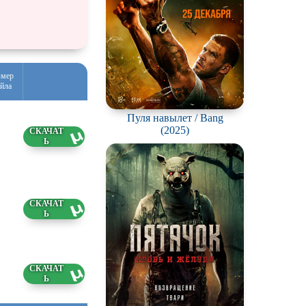
змер
йла
Пуля навылет / Bang
(2025)
90 ГБ
5.2026
7 ГБ
5.2026
5 ГБ
5.2026