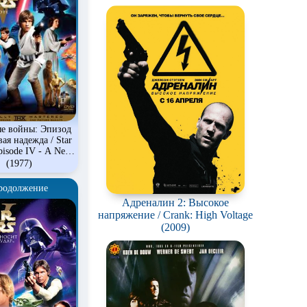
ые войны: Эпизод
вая надежда / Star
pisode IV - A New
Hope
(1977)
родолжение
Адреналин 2: Высокое
напряжение / Crank: High Voltage
(2009)