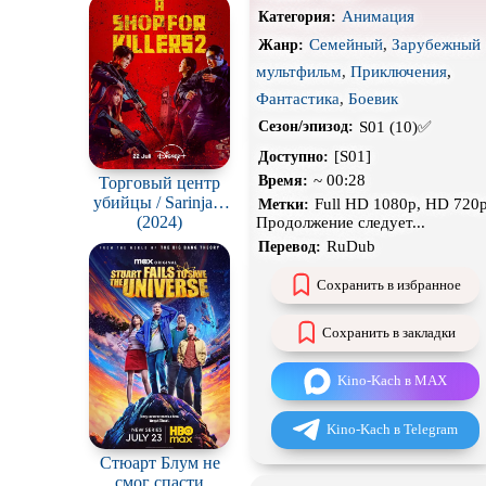
Анимация
Категория:
Сцены с
обнажённой
натурой
Семейный
,
Зарубежный
Жанр:
В ожидании
мультфильм
,
Приключения
,
Фантастика
,
Боевик
S01 (10)✅
Сезон/эпизод:
[S01]
Доступно:
~ 00:28
Время:
Торговый центр
убийцы / Sarinjaui
Full HD 1080p, HD 720p
Метки:
syopingmol
(2024)
Продолжение следует...
RuDub
Перевод:
Сохранить в избранное
Сохранить в закладки
Kino-Kach в MAX
Kino-Kach в Telegram
Стюарт Блум не
смог спасти