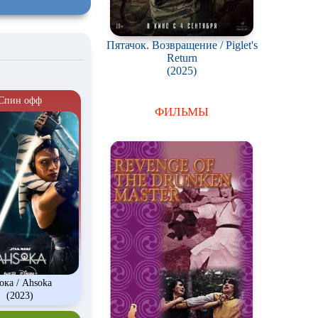
Пятачок. Возвращение / Piglet's
Return
(2025)
Спин офф
ФИЛЬМЫ
ока / Ahsoka
(2023)