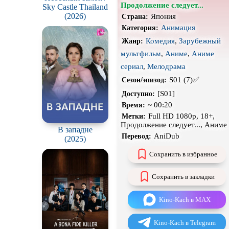
Продолжение следует...
Sky Castle Thailand
Сцены с
обнажённой
(2026)
Япония
Страна:
натурой
Анимация
Категория:
В ожидании
Комедия
,
Зарубежный
Жанр:
мультфильм
,
Аниме
,
Аниме
сериал
,
Мелодрама
S01 (7)✅
Сезон/эпизод:
[S01]
Доступно:
~ 00:20
Время:
Full HD 1080p, 18+,
Метки:
Продолжение следует..., Аниме
В западне
AniDub
Перевод:
(2025)
Сохранить в избранное
Сохранить в закладки
Kino-Kach в MAX
Kino-Kach в Telegram