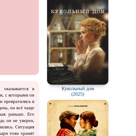
ация
Кукольный дом
о оказывается в
(2025)
ри, с которыми он
и превратились в
ень, он всё чаще
как раньше. Его
дь он не уверен,
нились. Ситуация
кари тоже хранят