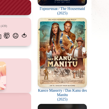
калипсис
Горничная / The Housemaid
ьм
(2025)
ки
(439)
вотных
🤯
🍅
😐
💫
мос
ротней
отов
йперов
ьму
ионов
Каноэ Маниту / Das Kanu des
Manitu
ви
(2025)
нк