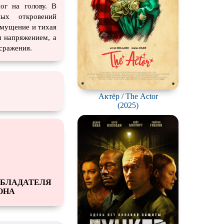
ог на голову. В
ных откровений
смущение и тихая
м напряжением, а
сражения.
Актёр / The Actor
(2025)
ОБЛАДАТЕЛЯ
ОНА