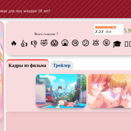
Призраки
Про акул
Про апо
ван для лиц младше 18 лет!
Про богатых
Про вампиров
Про вед
Про выживание
Про гангстеров
Про гон
5.9
Всего голосов: 7
Про динозавров
Про драконов
Про жи
🔥
🤣
🤮
💩
🤬
😱
😢
😕
👍
👎
🎓
😵‍
Про инопланетян
Про корабли и подводные
Про кос
лодки
Про маньяков и
серийных
Про мафию
Про обо
бийц
Кадры из фильма
Трейлер
Про подростков
Про путешествия
во
Про роб
времени
Про самолёты
Про собак
Про сна
Про танки
Про танцы
Про тюр
Про хакеров
Про хоккей и
фигурное
Про шп
катание
Псевдо
документальный
Режиссёрская версия
Роуд-му
Ситком
Слэшер
Стимпа