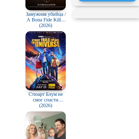
Замужняя убийца /
A Bona Fide Killer
(Yubunyeo killeo)
(2026)
Стюарт Блум не
смог спасти
вселенную / Stuart
(2026)
Fails to Save the
Universe