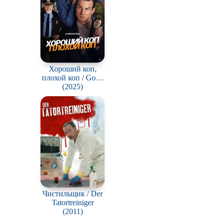
Хороший коп,
плохой коп / Good
Cop/Bad Cop
(2025)
Чистильщик / Der
Tatortreiniger
(2011)