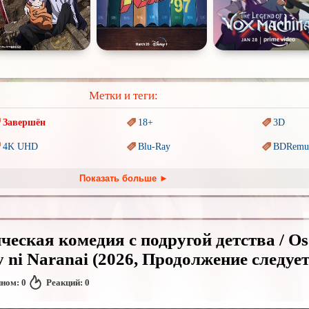
Метки и теги:
Завершён
18+
3D
4K UHD
Blu-Ray
BDRemu
PIXAR
Sci-Fi (Научная
фантастика)
Trash (т
Показать больше ►
Ангелы и Демоны
Аниме
Антиуто
Гении
Индийское кино
Киберпа
ческая комедия с подругой детства / O
Комикс
Маги и Волшебники
Наркоти
ni Naranai (2026, Продолжение следует.
Основанное на
реальных
Параллельные миры
Перево
обытиях
нном:
0
Реакций:
0
Пеплум
Подрост
Перевод
Кураж-Бамбей