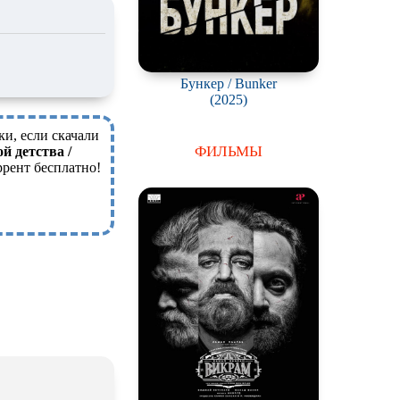
Бункер / Bunker
(2025)
ки, если скачали
ФИЛЬМЫ
й детства /
ррент бесплатно!