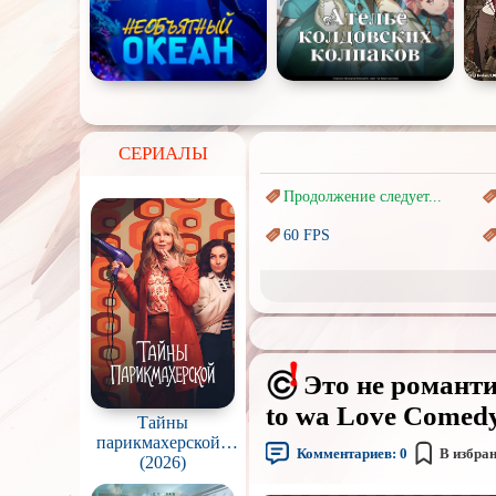
СЕРИАЛЫ
Продолжение следует...
60 FPS
Marvel
Авангард и
Сюрреализм
Врачи
Это не романти
Коллекция
to wa Love Comedy 
Тайны
Новогодние
парикмахерской /
с
Комментариев:
0
В избра
The Hairdresser
(2026)
Перевод
Кубик в Кубе
Mysteries