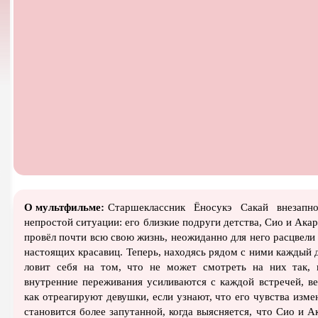
Турецкий сериал
Чёрная комедия
Экраниз
TeleSynch
CAMRip
О мультфильме:
Старшеклассник Ёносукэ Сакай внезапн
непростой ситуации: его близкие подруги детства, Сио и Ака
провёл почти всю свою жизнь, неожиданно для него расцвели 
настоящих красавиц. Теперь, находясь рядом с ними каждый д
ловит себя на том, что не может смотреть на них так, 
внутренние переживания усиливаются с каждой встречей, ве
как отреагируют девушки, если узнают, что его чувства изме
становится более запутанной, когда выясняется, что Сио и А