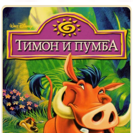
Врачи
Гении
Индийское кино
Киберпанк
Коллекция
Комикс
Маги и Волшебники
Наркотики
Новогодние
Основанное на
реальных
событиях
Параллельные миры
Перевод
Гоблина
Перевод
Кубик в Кубе
Перевод
Кураж-Бамбей
Пеплум
Подростковая
жестокость
Постапокалипсис
Призраки
Про акул
Про апокалипсис
Про богов
Про богатых
Про вампиров
Про ведьм
Про викингов
Про выживание