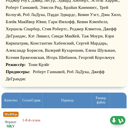
Роджер Роуз, Дэвид Лесур, Эдвард Хибберт, Эстель Харрис,
Роберт Ганнавей, Элисон Рид, Брайан Каммингс, Трей
Колэуэй, Роб ЛаДука, Пэдди Эдвардс, Кевин Уэст, Дэна Хилл,
Блейк МакИвер Юинг, Гари Имхофф, Кевин Кэмпбелл,
Хершель Спарбер, Стив Робертс, Роджер Клинтон, Джефф
ДеГрандис, Кэт Ликкел, Синди МакКей, Таж Моури, Кэри
Киркпатрик, Константин Хабенский, Сергей Мардарь,
Александр Борисов, Валерий Кухарешин, Елена Шульман,
Ксения Бржезовская, Игорь Шибанов, Георгий Корольчук
Режиссёр:
Тони Крэйг
Продюсеры:
Роберт Ганнавей, Роб ЛаДука, Джефф
ДеГрандис
Размер
Качество
Сезон/Серия
Перевод
файла
1-8-й сезон
Проф. (полное дублирование)
25.15 ГБ