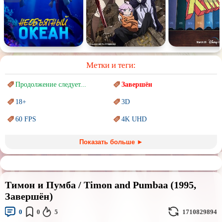
Метки и теги:
Продолжение следует...
Завершён
18+
3D
60 FPS
4K UHD
Blu-Ray
BDRemux
Показать больше ►
Marvel
PIXAR
Sci-Fi (Научная
фантастика)
Trash (трэш) movies
Тимон и Пумба / Timon and Pumbaa (1995,
Авангард и
Сюрреализм
Ангелы и Демоны
Завершён)
Аниме
Антиутопия
0
0
5
1710829894