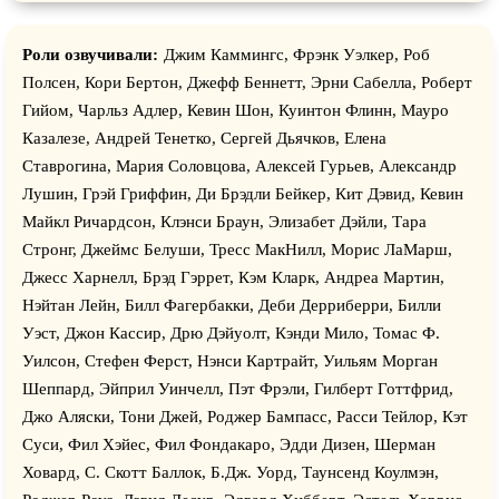
Роли озвучивали:
Джим Каммингс, Фрэнк Уэлкер, Роб
Полсен, Кори Бертон, Джефф Беннетт, Эрни Сабелла, Роберт
Гийом, Чарльз Адлер, Кевин Шон, Куинтон Флинн, Мауро
Казалезе, Андрей Тенетко, Сергей Дьячков, Елена
Ставрогина, Мария Соловцова, Алексей Гурьев, Александр
Лушин, Грэй Гриффин, Ди Брэдли Бейкер, Кит Дэвид, Кевин
Майкл Ричардсон, Клэнси Браун, Элизабет Дэйли, Тара
Стронг, Джеймс Белуши, Тресс МакНилл, Морис ЛаМарш,
Джесс Харнелл, Брэд Гэррет, Кэм Кларк, Андреа Мартин,
Нэйтан Лейн, Билл Фагербакки, Деби Дерриберри, Билли
Уэст, Джон Кассир, Дрю Дэйуолт, Кэнди Мило, Томас Ф.
Уилсон, Стефен Ферст, Нэнси Картрайт, Уильям Морган
Шеппард, Эйприл Уинчелл, Пэт Фрэли, Гилберт Готтфрид,
Джо Аляски, Тони Джей, Роджер Бампасс, Расси Тейлор, Кэт
Суси, Фил Хэйес, Фил Фондакаро, Эдди Дизен, Шерман
Ховард, С. Скотт Баллок, Б.Дж. Уорд, Таунсенд Коулмэн,