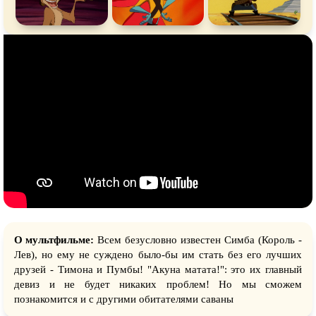
О мультфильме:
Всем безусловно известен Симба (Король -
Лев), но ему не суждено было-бы им стать без его лучших
друзей - Тимона и Пумбы! "Акуна матата!": это их главный
девиз и не будет никаких проблем! Но мы сможем
познакомится и с другими обитателями саваны