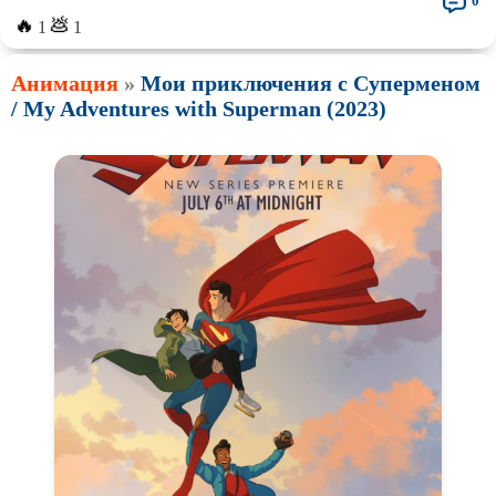
0
🔥
💩
1
1
Анимация
»
Мои приключения с Суперменом
/ My Adventures with Superman (2023)