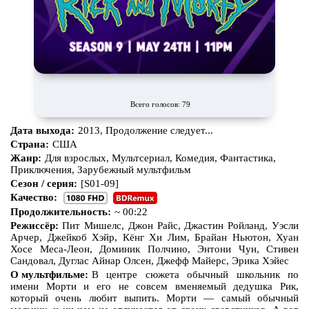
CAMRip
Всего голосов: 79
Дата выхода:
2013, Продолжение следует...
Страна:
США
Жанр:
Для взрослых, Мультсериал, Комедия, Фантастика,
Приключения, Зарубежный мультфильм
Сезон / серия:
[S01-09]
Качество:
Продолжительность:
~ 00:22
Режиссёр:
Пит Мишелс, Джон Райс, Джастин Ройланд, Уэсли
Арчер, Джейкоб Хэйр, Кёнг Хи Лим, Брайан Ньютон, Хуан
Хосе Меса-Леон, Доминик Полчино, Энтони Чун, Стивен
Сандовал, Дуглас Айнар Олсен, Джефф Майерс, Эрика Хэйес
О мультфильме:
В центре сюжета обычный школьник по
имени Морти и его не совсем вменяемый дедушка Рик,
который очень любит выпить. Морти — самый обычный