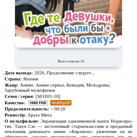
Всего голосов: 45
Дата выхода:
2026, Продолжение следует...
Страна:
Япония
Жанр:
Аниме, Аниме сериал, Комедия, Мелодрама,
Зарубежный мультфильм
Сезон / серия:
[S01E01-10]
Качество:
Продолжительность:
~ 00:20
Режиссёр:
Арата Мита
О мультфильме:
Экранизация одноименной манги Норисиро-
тян. Такуя Сэо — застенчивый старшеклассник и преданный
поклонник девчачьего аниме «Кирамон»: увлечение он не
афиширует, заранее предполагая, что сверстники его не