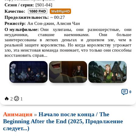
Сезон / серия:
[S01-04]
Качество:
Продолжительность:
~ 00:27
Режиссёр:
Ан Сон-джин, Алисия Чан
О мультфильме:
Они хулиганы, они разношерстные, они
неудачники, ставшие наемниками. Они больше
заинтересованы в легких деньгах и дешевом эле, чем в
реальной защите королевства. Но когда королевству угрожает
зло, эта неистовая команда понимает, что только они способны
восстановить справ...
0
🔥
😕
2
1
Анимация
»
Начало после конца / The
Beginning After the End (2025, Продолжение
следует...)