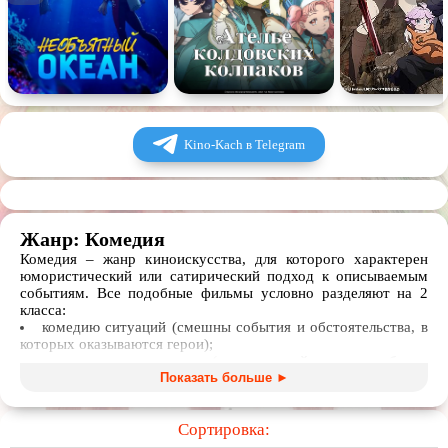
Kino-Kach в Telegram
Жанр: Комедия
Комедия – жанр киноискусства, для которого характерен
юмористический или сатирический подход к описываемым
событиям. Все подобные фильмы условно разделяют на 2
класса:
комедию ситуаций (смешны события и обстоятельства, в
которых оказываются герои);
комедию характеров (смешны действия и образы
персонажей, их внутренняя суть).
Показать больше ►
Причем это необязательно полнометражные ленты.
Огромной популярностью пользуются комедийные сериалы
Сортировка:
или мультфильмы для детей и взрослых, короткометражки.