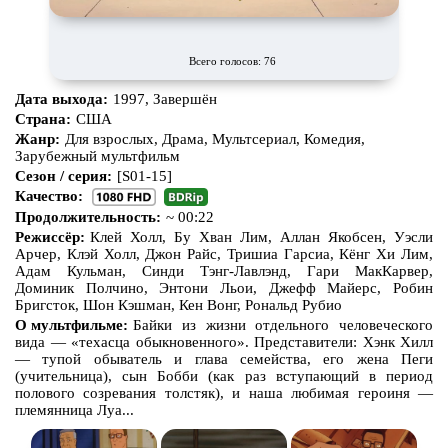
Всего голосов: 76
Дата выхода:
1997, Завершён
Страна:
США
Жанр:
Для взрослых, Драма, Мультсериал, Комедия,
Зарубежный мультфильм
Сезон / серия:
[S01-15]
Качество:
Продолжительность:
~ 00:22
Режиссёр:
Клей Холл, Бу Хван Лим, Аллан Якобсен, Уэсли
Арчер, Клэй Холл, Джон Райс, Тришиа Гарсиа, Кёнг Хи Лим,
Адам Кульман, Синди Тэнг-Лавлэнд, Гари МакКарвер,
Доминик Полчино, Энтони Льои, Джефф Майерс, Робин
Бригсток, Шон Кэшман, Кен Вонг, Рональд Рубио
О мультфильме:
Байки из жизни отдельного человеческого
вида — «техасца обыкновенного». Представители: Хэнк Хилл
— тупой обыватель и глава семейства, его жена Пеги
(учительница), сын Бобби (как раз вступающий в период
полового созревания толстяк), и наша любимая героиня —
племянница Луа...