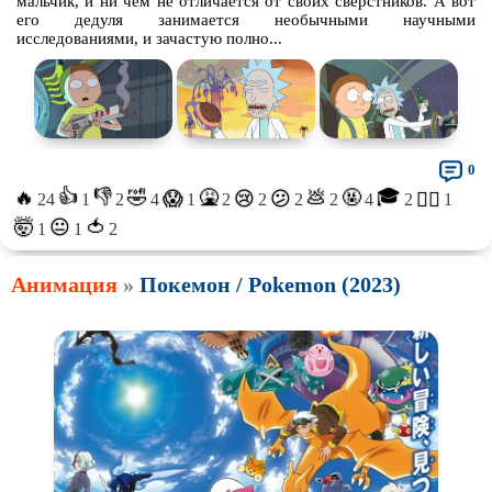
мальчик, и ни чем не отличается от своих сверстников. А вот
его дедуля занимается необычными научными
исследованиями, и зачастую полно...
0
👍
👎
🎓
🔥
🤣
🤮
💩
🤬
😱
😢
😕
😵‍💫
24
1
2
4
1
2
2
2
2
4
2
1
🤯
🍅
😐
1
1
2
Анимация
»
Покемон / Pokemon (2023)