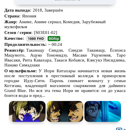
Дата выхода:
2018, Завершён
Страна:
Япония
Жанр:
Аниме, Аниме сериал, Комедия, Зарубежный
мультфильм
Сезон / серия:
[S03E01-02]
Качество:
Продолжительность:
~ 00:24
Режиссёр:
Такамацу Синдзи, Синдзи Такамацу, Ёсихиса
Мацумото, Ацуко Тономидзу, Масаки Уцуномия, Таро
Ивасаки, Рюта Кавахара, Такаси Кобаяси, Кэисукэ Нисидзима,
Нанако Симадзаки
О мультфильме:
У Иори Китахары начинается новая жизнь
после поступления в престижный колледж в приморском
городке Идзу-Сити. Парень снимает комнату у семьи
Котэгава, владеющей магазином снаряжения для дайвинга
Grand Blue. Но вся эта тема Иори не нравится: он до ужаса
боится воды и пред...