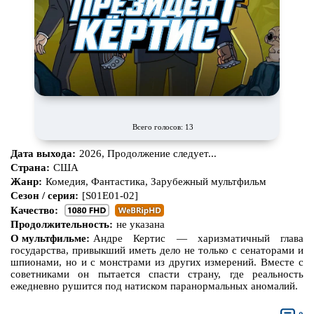
Про богов
Про богатых
Про вампиров
Про ведьм
Про викингов
Про выживание
Про гангстеров
Про гонки
Про деревню
Про динозавров
Всего голосов: 13
Про драконов
Про животных
Дата выхода:
2026, Продолжение следует...
Про зомби
Про инопланетян
Страна:
США
Жанр:
Комедия, Фантастика, Зарубежный мультфильм
Про корабли и подводные
Про космос
лодки
Сезон / серия:
[S01E01-02]
Качество:
Про любовь
Про маньяков и
серийных
убийц
Продолжительность:
не указана
О мультфильме:
Андре Кертис — харизматичный глава
Про мафию
Про оборотней
государства, привыкший иметь дело не только с сенаторами и
шпионами, но и с монстрами из других измерений. Вместе с
Про пиратов
Про подростков
советниками он пытается спасти страну, где реальность
ежедневно рушится под натиском паранормальных аномалий.
Про путешествия
во времени
Про роботов