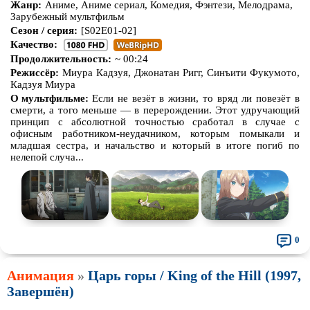
Жанр:
Аниме, Аниме сериал, Комедия, Фэнтези, Мелодрама,
Зарубежный мультфильм
Сезон / серия:
[S02E01-02]
Качество:
Продолжительность:
~ 00:24
Режиссёр:
Миура Кадзуя, Джонатан Ригг, Синъити Фукумото,
Кадзуя Миура
О мультфильме:
Если не везёт в жизни, то вряд ли повезёт в
смерти, а того меньше — в перерождении. Этот удручающий
принцип с абсолютной точностью сработал в случае с
офисным работником-неудачником, которым помыкали и
младшая сестра, и начальство и который в итоге погиб по
нелепой случа...
0
Анимация
»
Царь горы / King of the Hill (1997,
Завершён)