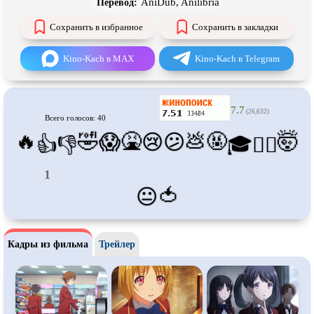
AniDub, Anilibria
Перевод:
Про танцы
Про тюрьму
Сохранить в избранное
Сохранить в закладки
Про футбол
Про хакеров
Про хоккей и
фигурное
Про шпионов
Kino-Kach в MAX
Kino-Kach в Telegram
катание
Про Юристов и
Адвокатов
Псевдо
документальный
Режиссёрская версия
Роуд-муви
7.7
(26,632)
Всего голосов: 40
Сверхспособности
Ситком
🔥
🤣
🤮
💩
🤬
🤯
😱
😢
😕
👍
👎
🎓
😵‍💫
Слэшер
Стимпанк
1
Сцены с
обнажённой натурой
Турецкий сериал
🍅
😐
Чёрная комедия
Экранизация
В ожидании
TeleSynch
Кадры из фильма
Трейлер
CAMRip