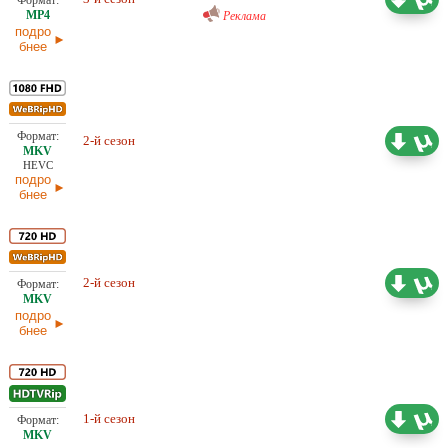
Реклама
подро
бнее
Любительский (многоголосый)
2-й сезон
2,73 ГБ
AniFilm
HEVC
подро
бнее
Любительский (многоголосый)
2-й сезон
9,32 ГБ
AniFilm
подро
бнее
Любительский (многоголосый)
1-й сезон
4,24 ГБ
AniFilm