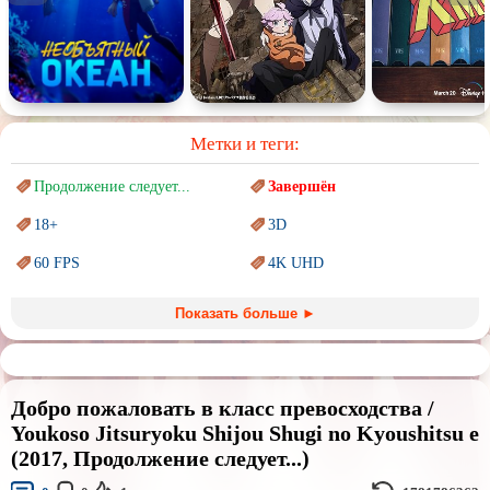
Метки и теги:
Продолжение следует...
Завершён
18+
3D
60 FPS
4K UHD
Blu-Ray
BDRemux
Показать больше ►
Marvel
PIXAR
Sci-Fi (Научная
фантастика)
Trash (трэш) movies
Добро пожаловать в класс превосходства /
Авангард и
Сюрреализм
Ангелы и Демоны
Youkoso Jitsuryoku Shijou Shugi no Kyoushitsu e
(2017, Продолжение следует...)
Аниме
Антиутопия