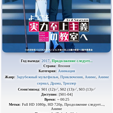
Про гангстеров
Про гонки
Про деревню
Про динозавров
Про драконов
Про животных
Про зомби
Про инопланетян
Про корабли и подводные
Про космос
лодки
Про любовь
Про маньяков и
серийных
убийц
2017
,
Продолжение следует...
Год выхода:
Про мафию
Про оборотней
Япония
Страна:
Про пиратов
Про подростков
Анимация
Категория:
Зарубежный мультфильм
,
Приключения
,
Аниме
,
Аниме
Жанр:
Про путешествия
во времени
Про роботов
сериал
,
Драма
,
Триллер
Про рыцарей
Про самолёты
S01 (12)✅,
S02 (13)✅,
S03 (13)✅
Сезон/эпизод:
[S01-04]
Доступно:
Про собак
Про снайперов
~ 00:25
Время:
Full HD 1080p, HD 720p, Продолжение следует...,
Метки:
Про супергероев
Про танки
Аниме