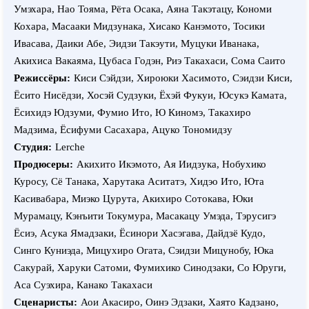
Умэхара, Нао Тояма, Рёта Осака, Аяна Такэтацу, Кономи
Кохара, Масааки Мидзунака, Хисако Канэмото, Тосики
Ивасава, Даики Абе, Эидзи Такэути, Муцуки Иванака,
Акихиса Вакаяма, Цубаса Годэн, Риэ Такахаси, Сома Саито
Режиссёры:
Киси Сэйдзи, Хироюки Хасимото, Сэидзи Киси,
Ёсито Нисёдзи, Хосэй Судзуки, Ёхэй Фукуи, Юсукэ Камата,
Ёсихидэ Юдзуми, Фумио Ито, Ю Киномэ, Такахиро
Мадзима, Ёсифуми Сасахара, Ацуко Тономидзу
Студия:
Lerche
Продюсеры:
Акихито Икэмото, Ая Иидзука, Нобухико
Куросу, Сё Танака, Харутака Аситатэ, Хидэо Ито, Юта
Касивабара, Миэко Цурута, Акихиро Сотокава, Юки
Мурамацу, Кэнъити Токумура, Масакацу Умэда, Тэрусигэ
Ёсиэ, Асука Ямадзаки, Ёсинори Хасэгава, Дайдзё Кудо,
Синго Куниэда, Мицухиро Огата, Сэидзи Мицунобу, Юка
Сакурай, Харуки Сатоми, Фумихико Синодзаки, Со Юруги,
Аса Суэхира, Канако Такахаси
Сценаристы:
Аои Акасиро, Оинэ Эдзаки, Хаято Кадзано,