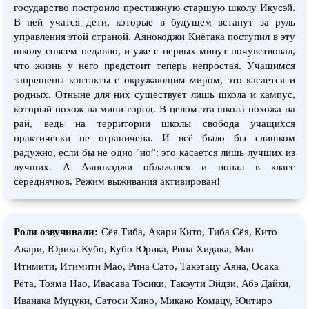
государство построило престижную старшую школу Икусэй.
В ней учатся дети, которые в будущем встанут за руль
управления этой страной. Аянокоджи Киётака поступил в эту
школу совсем недавно, и уже с первых минут почувствовал,
что жизнь у него предстоит теперь непростая. Учащимся
запрещены контакты с окружающим миром, это касается и
родных. Отныне для них существует лишь школа и кампус,
который похож на мини-город. В целом эта школа похожа на
рай, ведь на территории школы свобода учащихся
практически не ограничена. И всё было бы слишком
радужно, если бы не одно "но”: это касается лишь лучших из
лучших. А Аянокоджи облажался и попал в класс
середнячков. Режим выживания активирован!
Роли озвучивали:
Сёя Тиба, Акари Кито, Тиба Сёя, Кито
Акари, Юрика Кубо, Кубо Юрика, Рина Хидака, Мао
Итимити, Итимити Мао, Рина Сато, Такэтацу Аяна, Осака
Рёта, Тояма Нао, Ивасава Тосики, Такэути Эйдзи, Абэ Дайки,
Иванака Муцуки, Сатоси Хино, Микако Комацу, Юитиро