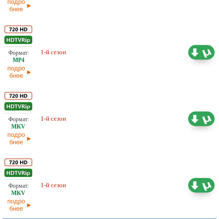
подро
бнее
Любительский (многоголосый)
1-й сезон
4,10 ГБ
AniDub
подро
бнее
Любительский (многоголосый)
1-й сезон
4,21 ГБ
Студийная банда
подро
бнее
Любительский (многоголосый)
1-й сезон
3,80 ГБ
Anilibria
подро
бнее