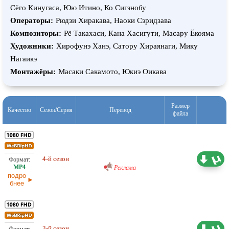
Сёго Кинугаса, Юю Итино, Ко Сигэнобу
Операторы:
Рюдзи Хиракава, Наоки Сэридзава
Композиторы:
Рё Такахаси, Кана Хасигути, Масару Ёкояма
Художники:
Хирофунэ Ханэ, Сатору Хираянаги, Мику
Нагаикэ
Монтажёры:
Масаки Сакамото, Юкиэ Оикава
Размер
Качество
Сезон/Серия
Перевод
файла
Любительский (многоголосый)
11,96 ГБ
AniDub
4-й сезон
18.06.2026
Реклама
подро
бнее
Любительский (многоголосый)
AniDub
3-й сезон
10,99 ГБ