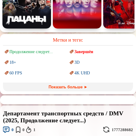
Метки и теги:
Продолжение следует...
Завершён
18+
3D
60 FPS
4K UHD
Blu-Ray
BDRemux
Показать больше ►
Marvel
PIXAR
Sci-Fi (Научная
фантастика)
Trash (трэш) movies
Департамент транспортных средств / DMV
Авангард и
Сюрреализм
Ангелы и Демоны
(2025, Продолжение следует...)
Аниме
Антиутопия
0
0
1
1777288682