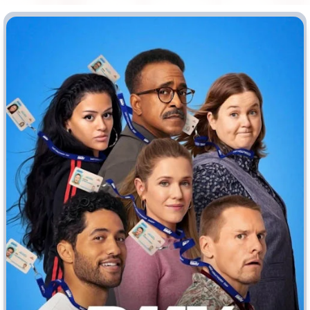
Врачи
Гении
Дорамы
Индийское кино
Киберпанк
Коллекция
Комикс
Маги и Волшебники
Наркотики
Новогодние
Основанное на
реальных
Параллельные миры
событиях
Перевод
Кубик в Кубе
Перевод
Гоблина
Пеплум
Перевод
Кураж-Бамбей
Подростковая
жестокость
Постапокалипсис
Призраки
Про акул
Про апокалипсис
Про богов
Про богатых
Про вампиров
Про ведьм
Про викингов