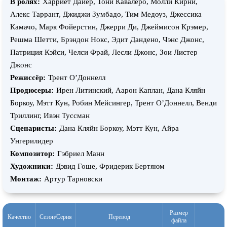
В ролях:
Харриет Дайер, Тони Кавалеро, Молли Кирни,
Алекс Таррант, Джиджи Зумбадо, Тим Медоуз, Джессика
Камачо, Марк Фойерстин, Джерри Ди, Джеймисон Крэмер,
Решма Шетти, Брэндон Нокс, Эдит Дандено, Чэнс Джонс,
Патриция Кэйси, Челси Фрай, Лесли Джонс, Зои Листер
Джонс
Режиссёр:
Трент О’Доннелл
Продюсеры:
Ирен Литинский, Аарон Каплан, Дана Кляйн
Боркоу, Мэтт Кун, Робин Мейсингер, Трент О’Доннелл, Венди
Триллинг, Ивэн Туссман
Сценаристы:
Дана Кляйн Боркоу, Мэтт Кун, Айра
Унгерилидер
Композитор:
Гэбриел Манн
Художники:
Дэвид Гоше, Фридерик Бертяюм
Монтаж:
Артур Тарновски
Размер
Качество
Сезон/Серия
Перевод
файла