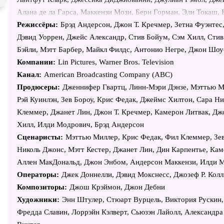
Алана де ла Гарса, Маккензи Мози, Берн Горман, Эли Токаш,
мл., Шэмика Коттон, Хилари Бертон, Виктория Хэйнс, Джане
Режиссёры:
Брэд Андерсон, Джон Т. Кречмер, Зетна Фуэнтес
Кениг, Кристиан Шайдер, Лоуренс Блум, Доминик Верджленд,
Дэвид Уоррен, Джейс Александр, Стив Бойум, Сэм Хилл, Стив
Харрис, Лора Фрейзер, Розалинд Чао, Мэтер Зикел, Эдоардо 
Бэйли, Мэтт Барбер, Майкл Филдс, Антонио Негре, Джон Шоу
Джеймс МакДэниэл, Кэтлин Чэлфант, Джеймс Колби, Джон Но
Компании:
Lin Pictures, Warner Bros. Television
МакРей, Элизабет Альдерфер, Харрис Юлин, Тим Гини, Кларк
Канал:
American Broadcasting Company (ABC)
Кетч, Ли Тергесен, Джеймс МакКэффри, Джек Гилпин, Кристи
Продюсеры:
Дженнифер Гвартц, Линн-Мэри Дэнзе, Мэттью М
Пол Фицджералд, Гэри Басараба, Джеффри Кантор, Корнелиус
Рэй Куинлэн, Зев Бороу, Крис Федак, Джеймс Хилтон, Сара Н
Кассо, Джонни Раме, Роберт Петкофф, Сепиде Моафи, Эрин Д
Клеммер, Джанет Лин, Джон Т. Кречмер, Камерон Литвак, Дж
Макманус, Фред Уэллер, Борис МакГайвер, Майкл Гилл, Майк
Хилл, Илди Модрович, Брэд Андерсон
Карл, Дэниэл Джерролл, Коттер Смит, Фрэнки Фэйзон, Эрик 
Сценаристы:
Мэттью Миллер, Крис Федак, Фил Клеммер, Зев
Кэти Пэкстон, Энди Мюррэй, Мэрил Уильямс, Дэйв Куэй, Родж
Николь Джонс, Мэтт Кестер, Джанет Лин, Дин Карпентье, Кам
Рогал, Келли АуКойн, Тим Рэнсом, Жаклин Антарамиан, Эндж
Аллен МакДональд, Джон Энбом, Андерсон Маккензи, Илди 
Вудалл, Дэн Эбельс, Кармен Кабрера, Дэнни Деферрари, Дже
Операторы:
Джек Доннелли, Дэвид Мокснесс, Джозеф Р. Колл
Кетт Тортон, Доннамари Рекко, Лоуренс Арансио, Тай Джонс,
Композиторы:
Джош Крэймон, Джон Дебни
Меришоу, Нил Хафф, Майк Хьюстон, Коби Либий, Ирина Дво
Художники:
Энн Штулер, Стюарт Вурцель, Виктория Рускин,
Робертсон, Меган Тусинг, Кристина Брукато, Блэр Браун, Луб
Фредда Славин, Лоррэйн Кэлверт, Сьюзэн Лайолл, Александра