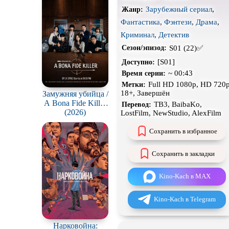
н
Зарубежный сериал
,
Жанр:
Экранизация
Фантастика
,
Фэнтези
,
Драма
,
Криминал
,
Детектив
S01 (22)✅
Сезон/эпизод:
[S01]
Доступно:
~ 00:43
Время серии:
Full HD 1080p, HD 720p
Метки:
18+, Завершён
Замужняя убийца /
A Bona Fide Killer
ТВ3, BaibaKo,
Перевод:
(Yubunyeo killeo)
(2026)
LostFilm, NewStudio, AlexFilm
Сохранить в избранное
Сохранить в закладки
Kino-Kach в MAX
Kino-Kach в Telegram
Нарковойна: