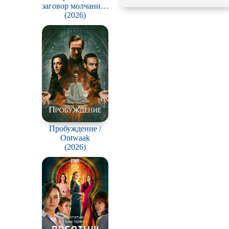
заговор молчания /
Drug War: A
(2026)
Conspiracy of Silence
Пробуждение /
Ontwaak
(2026)