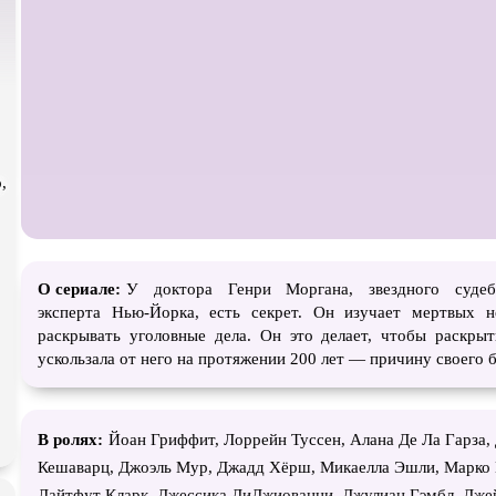
атурой
В ожидании
,
О сериале:
У доктора Генри Моргана, звездного судебн
эксперта Нью-Йорка, есть секрет. Он изучает мертвых н
раскрывать уголовные дела. Он это делает, чтобы раскрыт
ускользала от него на протяжении 200 лет — причину своего 
В ролях:
Йоан Гриффит, Лоррейн Туссен, Алана Де Ла Гарза,
Кешаварц, Джоэль Мур, Джадд Хёрш, Микаелла Эшли, Марко 
Лайтфут Кларк, Джессика ДиДжиованни, Джулиан Гэмбл, Дже