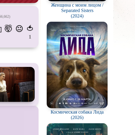
Женщина с моим лицом /
пиров
Separated Sisters
(2024)
66,662)
гстеров
🤯
🍅
😐
💫
конов
1
абли и подводные
фию
ешествия
во
ак
цы
кей и
фигурное
Космическая собака Лида
рская версия
(2026)
комедия