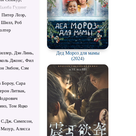
 Кьюба Гудинг
т Зариш, Джек
, Питер Лоэр,
 Барбара Ив
 Шилл, Роб
Баллерини,
олтер
убл, Шэйн
 Питерс, Меган
на Беннетт Линд,
иллер, Дэн Линь,
Дед Мороз для мамы
(2024)
 Смит мл., Рауль
иколь Джонс, Фил
арк, Дон
он Энбом, Сэм
л Аронов, Энди
Уильям Моррис,
 Бороу, Сара
ер Рис, Кейт
ерон Литвак,
ел Десаи, Патрик
Модрович
йни Брукшир,
инз, Том Яцко
 Мик Хазен, Иден
ровенко, Люк
 С.Дж. Симпсон,
а Мейсон, Стивен
 Мазур, Алисса