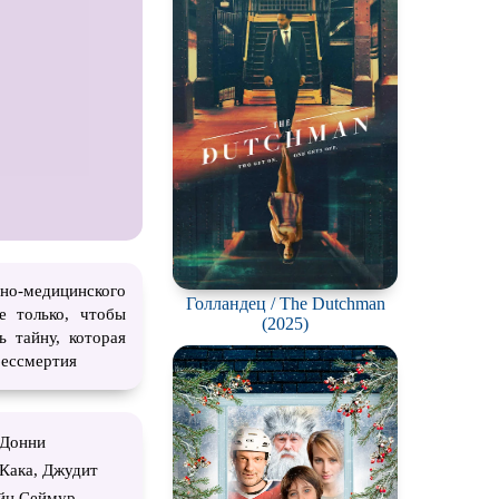
о-медицинского
Голландец / The Dutchman
е только, чтобы
(2025)
ь тайну, которая
бессмертия
 Донни
Кака, Джудит
йн Сеймур,