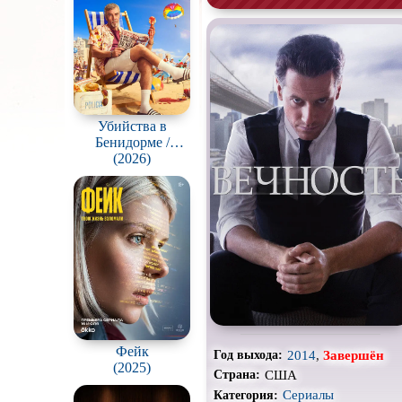
Про апокалипсис
Про ведьм
Про гонки
Про животных
Убийства в
Бенидорме /
Benidorm is Murder
(2026)
Про космос
Про оборотней
Про роботов
Про снайперов
Про тюрьму
Про шпионов
Фейк
2014
,
Завершён
Год выхода:
(2025)
Роуд-муви
США
Страна:
Сериалы
Категория:
Стимпанк