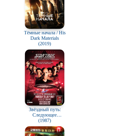
Тёмные начала / His
Dark Materials
(2019)
Звёздный путь:
Следующее
поколение / Star
(1987)
trek: The Next
Generation