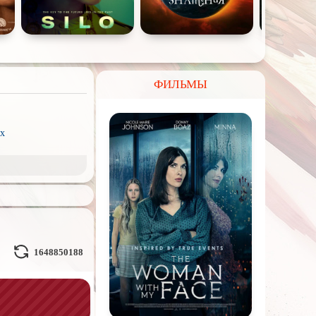
ФИЛЬМЫ
x
рэш) movies
пия
ое кино
Волшебники
1648850188
льные миры
л