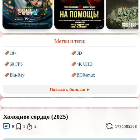
Спорт
Спектакль
Сказка
Немое кино
Для взрослых
Метки и теги:
18+
3D
60 FPS
4K UHD
Blu-Ray
BDRemux
Marvel
PIXAR
Показать больше ►
Sci-Fi (Научная
фантастика)
Trash (трэш) movies
Авангард и
Сюрреализм
Ангелы и Демоны
Холодное сердце (2025)
Аниме
Антиутопия
0
1
2
1775585508
Врачи
Гении