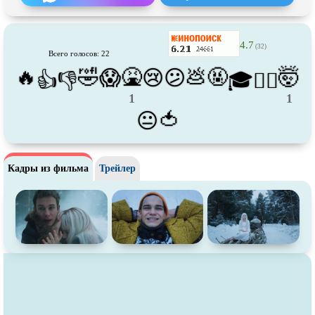
Про футбол
Про хакеров
Про хоккей и
фигурное
Про шпионов
катание
4.7
(32)
Всего голосов: 22
Про Юристов и
Адвокатов
Псевдо
документальный
🔥
🤣
🤮
💩
🤬
🤯
😱
😢
😕
👍
👎
🎓
😵‍💫
Режиссёрская версия
Роуд-муви
1
1
Сверхспособности
Ситком
🍅
😐
Слэшер
Стимпанк
Сцены с
обнажённой натурой
Турецкий сериал
Кадры из фильма
Трейлер
Чёрная комедия
Экранизация
В ожидании
TeleSynch
CAMRip