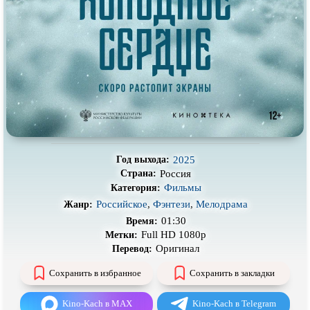
Про деревню
Про динозавров
Про драконов
Про животных
Про зомби
Про инопланетян
Про корабли и подводные
Про космос
лодки
Про любовь
Про маньяков и
серийных
убийц
Про мафию
Про оборотней
2025
Год выхода:
Про пиратов
Про подростков
Россия
Страна:
Фильмы
Категория:
Про путешествия
во времени
Про роботов
Российское
,
Фэнтези
,
Мелодрама
Жанр:
Про рыцарей
Про самолёты
01:30
Время:
Full HD 1080p
Метки:
Про собак
Про снайперов
Оригинал
Перевод:
Про супергероев
Про танки
Сохранить в избранное
Сохранить в закладки
Про танцы
Про тюрьму
Kino-Kach в MAX
Kino-Kach в Telegram