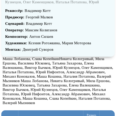
Кузнецов, Олег Каменщиков, Наталья Потапова, Юрий
Нифонтов, Александр Абрамович, Михаил Коновалов, Маша
Режиссёр:
Владимир Котт
Кошина, Наталия Потапова, Валерий Мызников
Продюсер:
Георгий Малков
Сценарий:
Владимир Котт
Оператор:
Максим Колиганов
Композитор:
Антон Силаев
Художники:
Ксения Рогожкина, Мария Моторова
Монтаж:
Дмитрий Суворов
Маша Лобанова, Слава КопейкинНикита Кологривый, Мила
Ершова, Василина Юсковец, Татьяна Захарова, Елена
Валюшкина, Виктор Бычков, Юрий Кузнецов, Олег Каменщиков,
Наталья Потапова, Юрий Нифонтов, Александр Абрамович,
Михаил Коновалов, Маша Кошина, Наталия Потапова, Валерий
Мызников
Маша Лобанова, Никита Кологривый, Мила Ершова,
Василина Юсковец, Татьяна Захарова, Елена Валюшкина,
Виктор Бычков, Юрий Кузнецов, Олег Каменщиков, Наталья
Потапова, Юрий Нифонтов, Александр Абрамович, Михаил
Коновалов, Маша Кошина, Слава Копейкин, Наталия Потапова,
Валерий Мызников
Размер