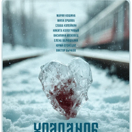
Индийское кино
Киберпанк
Коллекция
Комикс
Маги и Волшебники
Наркотики
Новогодние
Основанное на
реальных
событиях
Параллельные миры
Перевод
Гоблина
Перевод
Кубик в Кубе
Перевод
Кураж-Бамбей
Пеплум
Подростковая
жестокость
Постапокалипсис
Призраки
Про акул
Про апокалипсис
Про богов
Про богатых
Про вампиров
Про ведьм
Про викингов
Про выживание
Про гангстеров
Про гонки