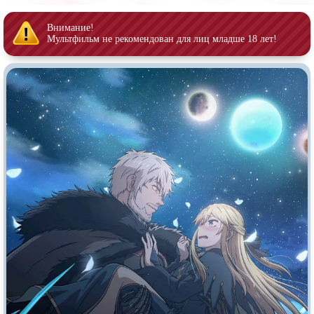
Врачи
Гении
Индийское кино
Киберпанк
Внимание!
Мультфильм не рекомендован для лиц младше 18 лет!
Коллекция
Комикс
Маги и Волшебники
Наркотики
Новогодние
Основанное на
реальных
событиях
Параллельные миры
Перевод
Гоблина
Перевод
Кубик в Кубе
Перевод
Кураж-Бамбей
Пеплум
Подростковая
жестокость
Постапокалипсис
Призраки
Про акул
Про апокалипсис
Про богов
Про богатых
Про вампиров
Про ведьм
Про викингов
Про выживание