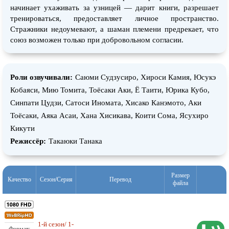
начинает ухаживать за узницей — дарит книги, разрешает
тренироваться, предоставляет личное пространство.
Стражники недоумевают, а шаман племени предрекает, что
союз возможен только при добровольном согласии.
Роли озвучивали:
Саюми Судзусиро, Хироси Камия, Юсукэ
Кобаяси, Мию Томита, Тоёсаки Аки, Ё Таити, Юрика Кубо,
Синпати Цудзи, Сатоси Иномата, Хисако Канэмото, Аки
Тоёсаки, Аяка Асаи, Хана Хисикава, Коити Сома, Ясухиро
Кикути
Режиссёр:
Такаюки Танака
Размер
Качество
Сезон/Серия
Перевод
файла
Любительский (многоголосый)
1-й сезон/ 1-
5,47 ГБ
AniDub