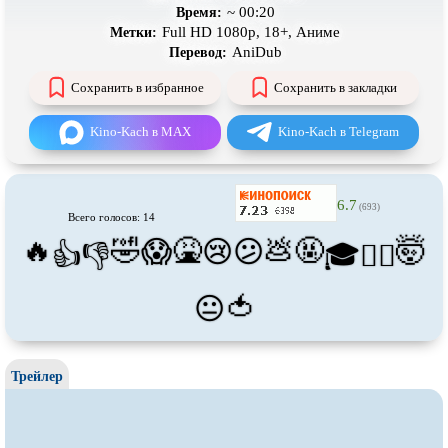
Про танцы
Про тюрьму
~ 00:20
Время:
Full HD 1080p, 18+, Аниме
Метки:
Про футбол
Про хакеров
AniDub
Перевод:
Про хоккей и
фигурное
Про шпионов
Сохранить в избранное
Сохранить в закладки
катание
Про Юристов и
Адвокатов
Псевдо
документальный
Kino-Kach в MAX
Kino-Kach в Telegram
Режиссёрская версия
Роуд-муви
Сверхспособности
Ситком
6.7
(693)
Всего голосов: 14
Слэшер
Стимпанк
🔥
🤣
🤮
💩
🤬
🤯
😱
😢
😕
👍
👎
🎓
😵‍💫
Сцены с
обнажённой натурой
Турецкий сериал
Чёрная комедия
Экранизация
🍅
😐
В ожидании
TeleSynch
CAMRip
Трейлер