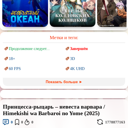
Метки и теги:
Продолжение следует...
Завершён
18+
3D
60 FPS
4K UHD
Blu-Ray
BDRemux
Показать больше ►
Marvel
PIXAR
Sci-Fi (Научная
фантастика)
Trash (трэш) movies
Принцесса-рыцарь – невеста варвара /
Авангард и
Сюрреализм
Ангелы и Демоны
Himekishi wa Barbaroi no Yome (2025)
Аниме
Антиутопия
0
0
0
1778877163