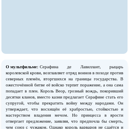
О мультфильме:
Серафина де Лавиллант, рыцарь
королевской крови, возглавляет отряд воинов в походе против
северных племён, вторгшихся на границы государства. В
ожесточённой битве её войско терпит поражение, а она сама
попадает в плен. Король Веор, грозный вождь, покоривший
десятки кланов, вместо казни предлагает Серафине стать его
супругой, чтобы прекратить войну между народами. Он
утверждает, что восхищён её храбростью, стойкостью и
мастерством владения мечом. Но принцесса в ярости
отвергает предложение, заявляя, что предпочла бы смерть,
чем союз с чужаком. Однако король варваров не сдаётся и