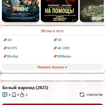
Спектакль
Сказка
Немое кино
Для взрослых
Метки и теги:
18+
3D
60 FPS
4K UHD
Blu-Ray
BDRemux
Marvel
PIXAR
Показать больше ►
Sci-Fi (Научная
фантастика)
Trash (трэш) movies
Авангард и
Сюрреализм
Ангелы и Демоны
Белый пароход (2025)
Аниме
Антиутопия
0
0
2
1780336788
Врачи
Гении