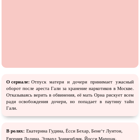
О сериале:
Отпуск матери и дочери принимает ужасный
оборот после ареста Гали за хранение наркотиков в Москве.
Отказываясь верить в обвинения, её мать Орна рискует всем
ради освобождения дочери, но попадает в паутину тайн
Гали.
В ролях:
Екатерина Гудина, Ёсси Бехар, Бене‘т Лyнтон,
Евгения Додина, Эдвард Зонненблик, Йосси Маршак,