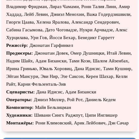
Владимир Фридман, Лираз Чамами, Ронн Талия Линн, Амир
Хаддад, Лейб Левин, Дэниэл Менохин, Важа Годердзишвили,
Гиорги Цаава, Хелена Яралова, Александр Сендерович,
Сабина Гасымова, Дато Чоговадзе, Нукри Арчвадзе, Алекс
Хурцилава, Ури Гов, Йосси Бехар, Бенедикт Гарретт
Режиссёр:
Джонатан Гарфинкел
Продюсеры:
Джонатан Довек, Омер Душницки, Итай Левин,
Надим Шайх, Адам Бизански, Тами Коэн, Шалом Айзенбах,
Ирина Гринько, Юваль Хоровиц, Дана Идисис, Тами Кушнир,
Эйтан Мансури, Эви Нир, Эзе Саксон, Керен Шахар, Келли
Райт, Карни Фельзенталь-Зив
Сценаристы:
Дана Идисис, Адам Бизански
Операторы:
Дэниэл Миллер, Рой Рот, Даниель Кедем
Композитор:
Майя Бельзицман
Художники:
Шивани Сингх Раджпут, Ципи Инглишер
Монтажёры:
Рони Климовский, Арик Лейбович, Дэн Сачар