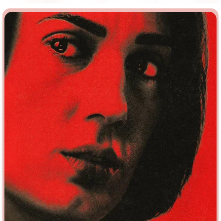
Врачи
Гении
Дорамы
Индийское кино
Киберпанк
Коллекция
Комикс
Маги и Волшебники
Наркотики
Новогодние
Основанное на
реальных
Параллельные миры
событиях
Перевод
Кубик в Кубе
Перевод
Гоблина
Пеплум
Перевод
Кураж-Бамбей
Подростковая
жестокость
Постапокалипсис
Призраки
Про акул
Про апокалипсис
Про богов
Про богатых
Про вампиров
Про ведьм
Про викингов