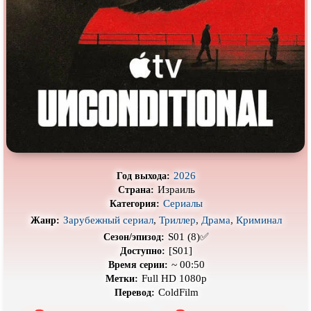
Про выживание
Про гангстеров
Про гонки
Про деревню
Про динозавров
Про драконов
Про животных
Про зомби
Про инопланетян
Про корабли и подводные
лодки
Про космос
Про любовь
Про маньяков и
серийных
Про мафию
убийц
2026
Год выхода:
Израиль
Страна:
Про оборотней
Про пиратов
Сериалы
Категория:
Про подростков
Про путешествия
во времени
Зарубежный сериал
,
Триллер
,
Драма
,
Криминал
Жанр:
S01 (8)✅
Сезон/эпизод:
Про роботов
Про рыцарей
[S01]
Доступно:
~ 00:50
Время серии:
Про самолёты
Про собак
Full HD 1080p
Метки:
Про снайперов
Про супергероев
ColdFilm
Перевод: