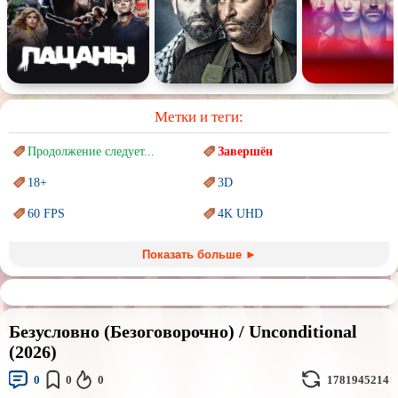
Метки и теги:
Продолжение следует...
Завершён
18+
3D
60 FPS
4K UHD
Blu-Ray
BDRemux
Показать больше ►
Marvel
PIXAR
Sci-Fi (Научная
фантастика)
Trash (трэш) movies
Безусловно (Безоговорочно) / Unconditional
Авангард и
Сюрреализм
Ангелы и Демоны
(2026)
Аниме
Антиутопия
0
0
0
1781945214