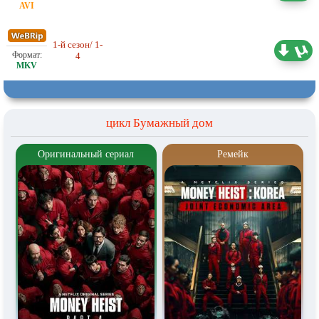
1-й сезон/ 1-
Проф. (многоголосый) HDrezka
4.19 ГБ
4
Studio, LostFilm
цикл Бумажный дом
Оригинальный сериал
Ремейк