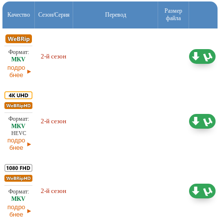
Размер
Качество
Сезон/Серия
Перевод
файла
Проф. (многоголосый) Red Head
7,94 ГБ
2-й сезон
Sound
04.07.2026
подро
бнее
46,90 ГБ
Проф. (полное дублирование)
2-й сезон
HDrezka Studio, TVShows
04.07.2026
HEVC
подро
бнее
Проф. (полное дублирование)
23,94 ГБ
2-й сезон
HDrezka Studio, LostFilm, Red
03.06.2026
Head Sound
подро
бнее