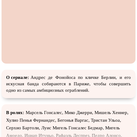
О сериале:
Андрес де Фонойоса по кличке Берлин, и его
искусная банда собираются в Париже, чтобы совершить
одно из самых амбициозных ограблений.
В ролях:
Марсель Гонсалес, Мико Джерри, Мишель Хеннер,
Хулио Пенья Фернандес, Бегонья Варгас, Тристан Ульоа,
Серхио Бартоли, Луис Мигель Гонсалес Бедмар, Мигель
Амоедо, Ициар Итуньо, Рафаэль Деспрез, Педро Алонсо,