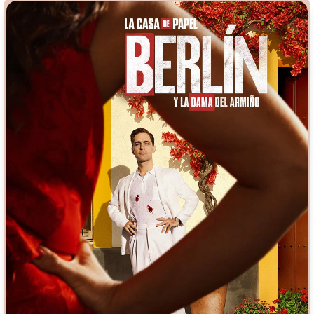
Врачи
Гении
Дорамы
Индийское кино
Киберпанк
Коллекция
Комикс
Маги и Волшебники
Наркотики
Новогодние
Основанное на
реальных
Параллельные миры
событиях
Перевод
Кубик в Кубе
Перевод
Гоблина
Пеплум
Перевод
Кураж-Бамбей
Подростковая
жестокость
Постапокалипсис
Призраки
Про акул
Про апокалипсис
Про богов
Про богатых
Про вампиров
Про ведьм
Про викингов