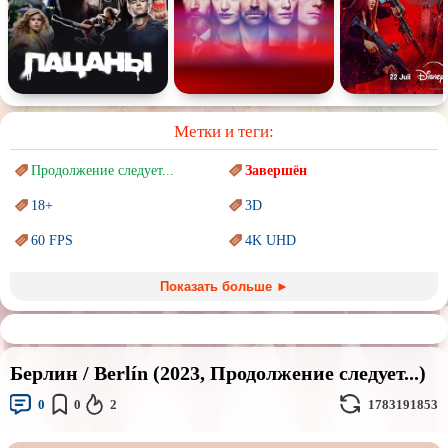
Метки и теги:
Продолжение следует...
Завершён
18+
3D
60 FPS
4K UHD
Blu-Ray
BDRemux
Показать больше ►
Marvel
PIXAR
Sci-Fi (Научная
фантастика)
Trash (трэш) movies
Берлин / Berlín (2023, Продолжение следует...)
Авангард и
Сюрреализм
Ангелы и Демоны
0
0
2
1783191853
Аниме
Антиутопия