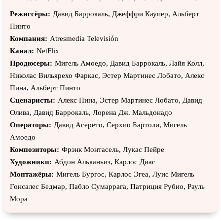
Мишель Дженнер, Саманта Сикеирос, Инма Куэста, Марта
Режиссёры:
Давид Баррокаль, Джеффри Каупер, Альберт
Ньето, Хосе Луис Гарсия Перес, Жюльен Паскаль, Мартин
Пинто
Аслан, Юри Д. Браун, Рэйчел Ласкар, Найва Нимри, Энрик
Компания:
Atresmedia Televisión
Бенавент, Рут Льопис, Марсель Гонзалез и Кастанон, Даниэль
Канал:
NetFlix
Брутон, Эдриан Мехди, Фред Татьен, Матью Ларду, Фабьен
Продюсеры:
Мигель Амоедо, Давид Баррокаль, Лайя Колл,
Калер, Белен Лопес, Хавьер Кольядо, Катрин Юбо, Янник
Николас Вильярехо Фаркас, Эстер Мартинес Лобато, Алекс
Клофт, Хулио Сесар Сантос, Марк Мартинес, Ичам Малайо,
Пина, Альберт Пинто
Массимо Феррони, Мануэль Бакейро, Адриен Мехди,
Сценаристы:
Алекс Пина, Эстер Мартинес Лобато, Давид
Беатрис Гримальдос
Олива, Давид Баррокаль, Лорена Дж. Мальдонадо
Операторы:
Давид Асерето, Серхио Бартоли, Мигель
Амоедо
Композиторы:
Фрэнк Монтасель, Лукас Пейре
Художники:
Абдон Альканьиз, Карлос Диас
Монтажёры:
Мигель Бургос, Карлос Эгеа, Луис Мигель
Гонсалес Бедмар, Пабло Сумаррага, Патриция Рубио, Рауль
Мора