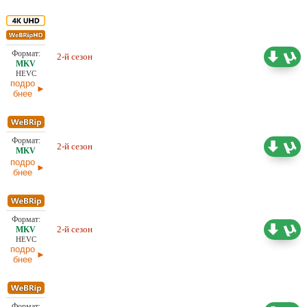
Проф. (полное дублирование)
50,67 ГБ
HDrezka Studio, LostFilm,
2-й сезон
NewStudio, Red Head Sound,
03.06.2026
TVShows
HEVC
подро
бнее
Проф. (полное дублирование)
20,36 ГБ
2-й сезон
TVShows
03.06.2026
подро
бнее
Проф. (полное дублирование)
47,14 ГБ
2-й сезон
HDrezka Studio, LostFilm, Red
03.06.2026
HEVC
Head Sound
подро
бнее
Проф. (полное дублирование)