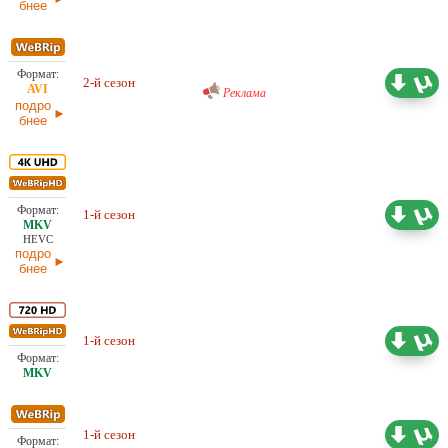
бнее
Проф. (многоголосый) RuDub
5,03 ГБ
2-й сезон
Реклама
03.06.2026
подро
бнее
Проф. (многоголосый) HDrezka
42,39 ГБ
1-й сезон
Studio, LostFilm, NewStudio,
15.05.2026
TVShows
HEVC
подро
бнее
Проф. (многоголосый) HDrezka
1-й сезон
9.81 ГБ
Studio, LostFilm
Проф. (многоголосый) HDrezka
1-й сезон
5.49 ГБ
Studio