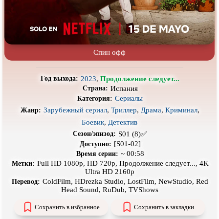
Про выживание
Про гангстеров
Про гонки
Про деревню
Про динозавров
Про драконов
Спин офф
Про животных
Про зомби
Про инопланетян
Про корабли и подводные
2023
,
Продолжение следует...
Год выхода:
лодки
Испания
Страна:
Сериалы
Про космос
Про любовь
Категория:
Зарубежный сериал
,
Триллер
,
Драма
,
Криминал
,
Жанр:
Про маньяков и
серийных
Про мафию
Боевик
,
Детектив
убийц
S01 (8)✅
Сезон/эпизод:
Про оборотней
Про пиратов
[S01-02]
Доступно:
~ 00:58
Про подростков
Про путешествия
во времени
Время серии:
Full HD 1080p, HD 720p, Продолжение следует..., 4K
Метки:
Про роботов
Про рыцарей
Ultra HD 2160p
ColdFilm, HDrezka Studio, LostFilm, NewStudio, Red
Перевод:
Про самолёты
Про собак
Head Sound, RuDub, TVShows
Про снайперов
Про супергероев
Сохранить в избранное
Сохранить в закладки