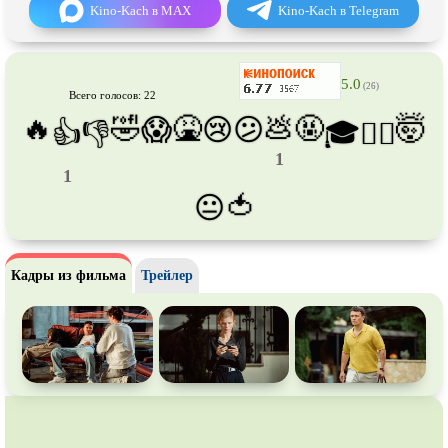
Про танки
Про танцы
Kino-Kach в MAX
Kino-Kach в Telegram
Про тюрьму
Про футбол
Про хакеров
Про хоккей и
фигурное
5.0
(26)
катание
Всего голосов: 22
Про шпионов
Про Юристов и
Адвокатов
🔥
🤣
🤮
💩
🤬
🤯
😱
😢
😕
👍
👎
🎓
😵‍💫
Псевдо
документальный
Режиссёрская версия
1
1
Роуд-муви
Сверхспособности
🍅
😐
Ситком
Слэшер
Стимпанк
Сцены с
обнажённой натурой
Кадры из фильма
Трейлер
Турецкий сериал
Чёрная комедия
Экранизация
В ожидании