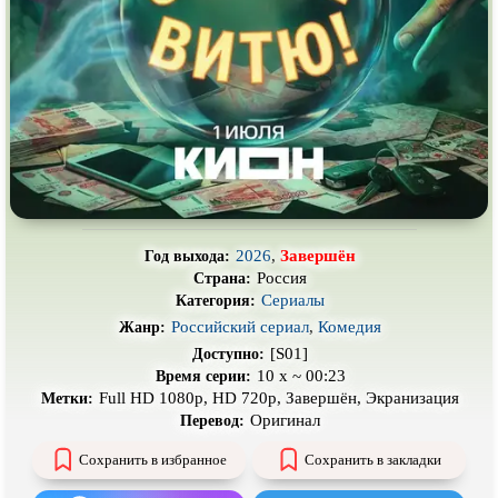
Про выживание
Про гангстеров
Про гонки
Про деревню
Про динозавров
Про драконов
Про животных
Про зомби
Про инопланетян
Про корабли и подводные
лодки
Про космос
Про любовь
2026
,
Завершён
Год выхода:
Про маньяков и
серийных
Про мафию
Россия
Страна:
убийц
Сериалы
Категория:
Про оборотней
Про пиратов
Российский сериал
,
Комедия
Жанр:
Про подростков
Про путешествия
во времени
[S01]
Доступно:
10 x ~ 00:23
Время серии:
Про роботов
Про рыцарей
Full HD 1080p, HD 720p, Завершён, Экранизация
Метки:
Оригинал
Перевод:
Про самолёты
Про собак
Сохранить в избранное
Сохранить в закладки
Про снайперов
Про супергероев