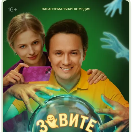
Врачи
Гении
Дорамы
Индийское кино
Киберпанк
Коллекция
Комикс
Маги и Волшебники
Наркотики
Новогодние
Основанное на
реальных
Параллельные миры
событиях
Перевод
Кубик в Кубе
Перевод
Гоблина
Пеплум
Перевод
Кураж-Бамбей
Подростковая
жестокость
Постапокалипсис
Призраки
Про акул
Про апокалипсис
Про богов
Про богатых
Про вампиров
Про ведьм
Про викингов