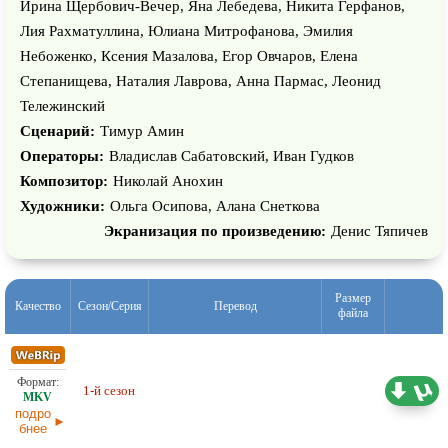
Ирина Щербович-Вечер, Яна Лебедева, Никита Герфанов,
Лия Рахматуллина, Юлиана Митрофанова, Эмилия
Небоженко, Ксения Мазалова, Егор Овчаров, Елена
Степанищева, Наталия Лаврова, Анна Пармас, Леонид
Тележинский
Сценарий:
Тимур Амин
Операторы:
Владислав Сабатовский, Иван Гудков
Композитор:
Николай Анохин
Художники:
Ольга Осипова, Алана Снеткова
Экранизация по произведению:
Денис Тяпичев
Размер
Качество
Сезон/Серия
Перевод
файла
2,07 ГБ
1-й сезон
Оригинал
04.07.2026
подро
бнее