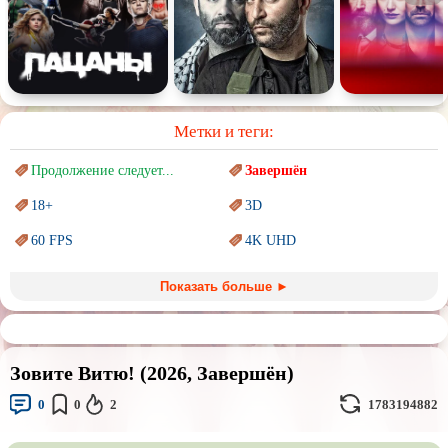
Метки и теги:
Продолжение следует...
Завершён
18+
3D
60 FPS
4K UHD
Blu-Ray
BDRemux
Показать больше ►
Marvel
PIXAR
Sci-Fi (Научная
фантастика)
Trash (трэш) movies
Зовите Витю! (2026, Завершён)
Авангард и
Сюрреализм
Ангелы и Демоны
0
0
2
1783194882
Аниме
Антиутопия