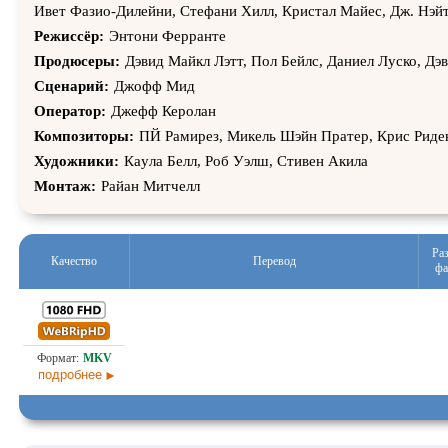
Ивет Фазио-Дилейни, Стефани Хилл, Кристал Майес, Дж. Нэ
Режиссёр:
Энтони Ферранте
Продюсеры:
Дэвид Майкл Лэтт, Пол Бейлс, Даниел Луско, Дэ
Сценарий:
Джофф Мид
Оператор:
Джефф Керолан
Композиторы:
ПЙ Рамирез, Микель Шэйн Пратер, Крис Риде
Художники:
Каyла Белл, Роб Уэлш, Стивен Акила
Монтаж:
Райан Митчелл
Ра
Качество
Перевод
фа
3,1
Проф. (многоголосый)
01.0
подробнее