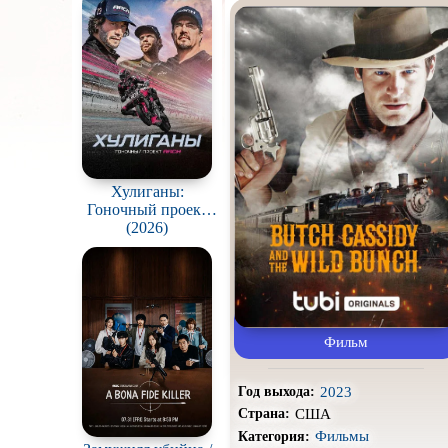
Про акул
Про вампиров
Про гангстеров
Про драконов
Про корабли и подводные
лодки
Хулиганы:
Про мафию
Гоночный проект
ARCH / Hooligans:
(2026)
Про путешествия
во
The ARCH Racing
времени
Project
Про собак
Про танцы
Фильм
Про хоккей и
фигурное
катание
2023
Режиссёрская версия
Год выхода:
США
Страна:
Слэшер
Фильмы
Категория: