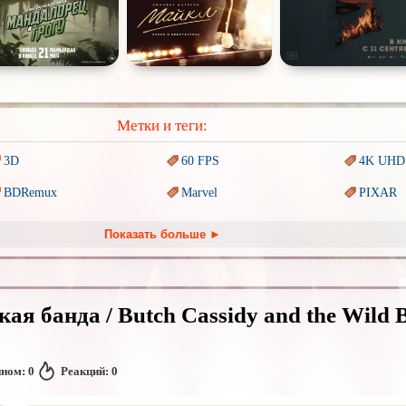
Метки и теги:
3D
60 FPS
4K UHD
BDRemux
Marvel
PIXAR
Trash (трэш) movies
Авангард и
Сюрреализм
Ангелы 
Показать больше ►
Антиутопия
Врачи
Гении
Киберпанк
Коллекция
Комикс
кая банда / Butch Cassidy and the Wild 
Наркотики
Новогодние
Основан
событиях
Перевод
Кубик в Кубе
Перевод
Гоблина
Перевод
нном:
0
Реакций:
0
Подростковая
жестокость
Постапокалипсис
Призрак