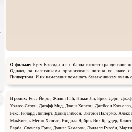
Экранизация
В ожидании
TeleSyn
)
О фильме:
Бутч Кэссиди и его банда готовят грандиозное ог
Однако, за налетчиками организована погоня во главе с
Пинкертона. И их намерения помешать беззаконникам очень с
В ролях:
Росс Йиргл, Жилон Гай, Никки Ли, Брюс Дерн, Дже
Уоллес-Стоун, Джофф Мид, Джош Хортон, Джейсон Ковьелло,
Рекс, Ричард Липперт, Дэвид Гибсон, Энтони Палермо, Алекс 
МакКивер, Меган Хенсли, Рэндолл Ярбро, Вик Браудер, Клинт
Барба, Спенсер Грин, Дэниэл Камерон, Лэндалл Гулсби, Март