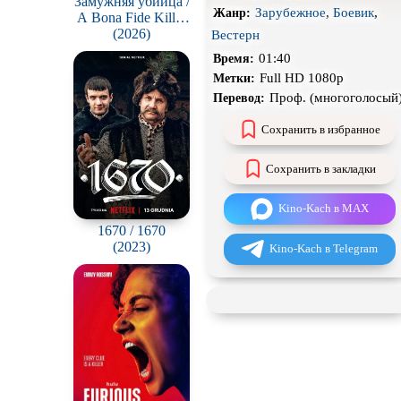
Замужняя убийца /
Зарубежное
,
Боевик
,
Жанр:
A Bona Fide Killer
Чёрная комедия
(Yubunyeo killeo)
(2026)
Вестерн
CAMRip
01:40
Время:
Full HD 1080p
Метки:
Проф. (многоголосый
Перевод:
Сохранить в избранное
Сохранить в закладки
Kino-Kach в MAX
1670 / 1670
(2023)
Kino-Kach в Telegram