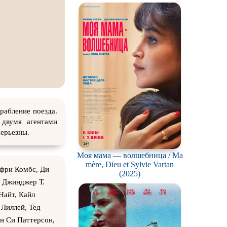
ch
рабление поезда.
 двумя агентами
ерьезны.
Моя мама — волшебница / Ma
mère, Dieu et Sylvie Vartan
ффри Комбс, Ди
(2025)
 Джинджер Т.
Найт, Кайл
 Лиллей, Тед
ин Си Паттерсон,