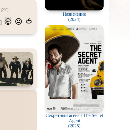
атых
(230)
Назначение
живание
(2024)
🤯
🍅
😐
💫
озавров
планетян
ьяков и
серийных
ростков
олёты
ки
еров
окументальный
Секретный агент / The Secret
Agent
й сериал
(2025)