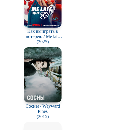
Как выиграть в
лотерею / Me late
(2025)
que si
Сосны / Wayward
Pines
(2015)