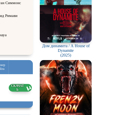
йтан Симмонс
вид Римави
науа
Дом динамита / A House of
Dynamite
(2025)
змер
йла
0 ГБ
7.2026