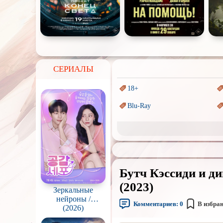
СЕРИАЛЫ
18+
Blu-Ray
Sci-Fi (Научная
фантастика)
Аниме
Индийское кино
Бутч Кэссиди и ди
Маги и Волшебники
(2023)
Зеркальные
Параллельные миры
нейроны /
Комментариев:
0
В избра
Gonggapsepyo
(2026)
Пеплум