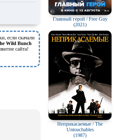
Главный герой / Free Guy
(2021)
ки, если скачали
the Wild Bunch
звитие сайта!
Неприкасаемые / The
Untouchables
(1987)