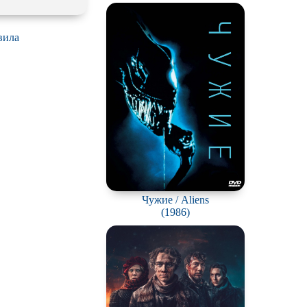
вила
Чужие / Aliens
(1986)