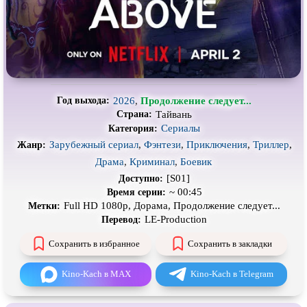
Про выживание
Про гангстеров
Про гонки
Про деревню
Про динозавров
Про драконов
Про животных
Про зомби
2026
,
Продолжение следует...
Год выхода:
Про инопланетян
Про корабли и подводные
Тайвань
Страна:
лодки
Сериалы
Категория:
Про космос
Про любовь
Зарубежный сериал
,
Фэнтези
,
Приключения
,
Триллер
,
Жанр:
Драма
,
Криминал
,
Боевик
Про маньяков и
серийных
Про мафию
убийц
[S01]
Доступно:
Про оборотней
Про пиратов
~ 00:45
Время серии:
Full HD 1080p, Дорама, Продолжение следует...
Метки:
Про подростков
Про путешествия
во времени
LE-Production
Перевод:
Про роботов
Про рыцарей
Сохранить в избранное
Сохранить в закладки
Про самолёты
Про собак
Kino-Kach в MAX
Kino-Kach в Telegram
Про снайперов
Про супергероев