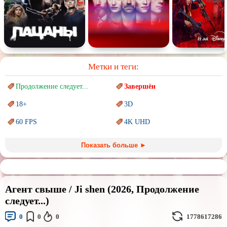
Метки и теги:
Продолжение следует...
Завершён
18+
3D
60 FPS
4K UHD
Blu-Ray
BDRemux
Показать больше ►
Marvel
PIXAR
Sci-Fi (Научная
фантастика)
Trash (трэш) movies
Агент свыше / Ji shen (2026, Продолжение
Авангард и
Сюрреализм
Ангелы и Демоны
следует...)
Аниме
Антиутопия
0
0
0
1778617286