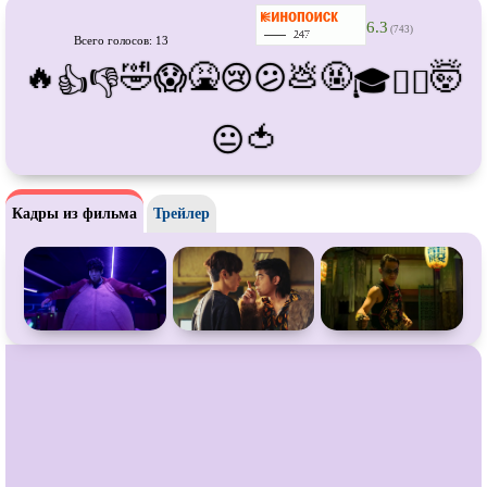
Про танки
Про танцы
6.3
(743)
Всего голосов: 13
Про тюрьму
Про футбол
🔥
🤣
🤮
💩
🤬
🤯
😱
😢
😕
👍
👎
🎓
😵‍💫
Про хакеров
Про хоккей и
фигурное
катание
🍅
Про шпионов
Про Юристов и
Адвокатов
😐
Псевдо
документальный
Режиссёрская версия
Роуд-муви
Сверхспособности
Кадры из фильма
Трейлер
Ситком
Слэшер
Стимпанк
Сцены с
обнажённой натурой
Турецкий сериал
Чёрная комедия
Экранизация
В ожидании