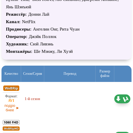
Янь Шэнъюй
Режиссёр:
Донни Лай
Канал:
NetFlix
Продюсеры:
Ангелин Онг, Рита Чуан
Оператор:
Джэйк Поллок
Художник:
Сюй Ливэнь
Монтажёры:
Ше Мэнжу, Ли Хуэй
Размер
Качество
Сезон/Серия
Перевод
файла
Любительский (многоголосый)
4,39 ГБ
1-й сезон
LE-Production
12.05.2026
подро
бнее