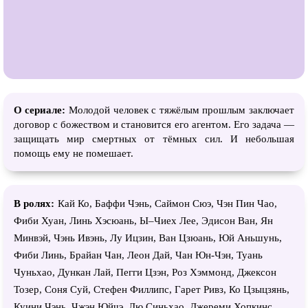
О сериале:
Молодой человек с тяжёлым прошлым заключает
договор с божеством и становится его агентом. Его задача —
защищать мир смертных от тёмных сил. И небольшая
помощь ему не помешает.
В ролях:
Кай Ко, Баффи Чэнь, Саймон Сюэ, Чэн Пин Чао,
Фиби Хуан, Линь Хэсюань, Ы–Чиех Лее, Эдисон Ван, Ян
Минвэй, Чэнь Ивэнь, Лу Ицзин, Ван Цзюань, Юй Аньшунь,
Фиби Линь, Брайан Чан, Леон Дай, Чан Юн-Чэн, Туань
Чуньхао, Дункан Лай, Пегги Цзэн, Роз Хэммонд, Джексон
Тозер, Соня Суй, Стефен Филлипс, Гарет Ривз, Ко Цзыцзянь,
Куини Чэнь, Чжэн Юйчэ, Лю Синьхао, Джереми Хопкинс,