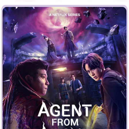
Врачи
Гении
Дорамы
Индийское кино
Киберпанк
Коллекция
Комикс
Маги и Волшебники
Наркотики
Новогодние
Основанное на
реальных
Параллельные миры
событиях
Перевод
Кубик в Кубе
Перевод
Гоблина
Пеплум
Перевод
Кураж-Бамбей
Подростковая
жестокость
Постапокалипсис
Призраки
Про акул
Про апокалипсис
Про богов
Про богатых
Про вампиров
Про ведьм
Про викингов