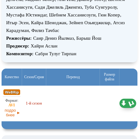
Хассанисуги, Сади Джелиль Дженгиз, Туба Сунгуролу,
Мустафа Юстюндаг, Шебнем Хассанисоуги, Гюн Копер,
Итыр Эсен, Кайра Шеноджак, Зейнеп Озьягджилар, Атсиз
Карадуман, Филиз Тачбас
Режиссёры:
Саир Дениз Йылмаз, Барыш Йош
Продюсер:
Хайри Аслан
Композитор:
Сабри Тулуг Тирпан
Размер
Качество
Сезон/Серия
Перевод
файла
Любительский (многоголосый)
4,97 ГБ
1-й сезон
AlisaDirilis
15.06.2026
подро
бнее