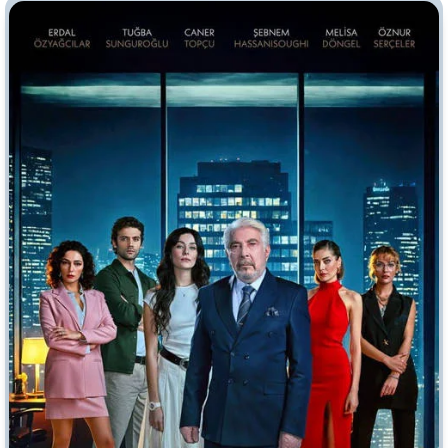
Врачи
Гении
Дорамы
Индийское кино
Киберпанк
Коллекция
Комикс
Маги и Волшебники
Наркотики
Новогодние
Основанное на
реальных
Параллельные миры
событиях
Перевод
Кубик в Кубе
Перевод
Гоблина
Пеплум
Перевод
Кураж-Бамбей
Подростковая
жестокость
Постапокалипсис
Призраки
Про акул
Про апокалипсис
Про богов
Про богатых
Про вампиров
Про ведьм
Про викингов