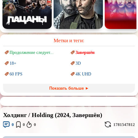
Метки и теги:
Продолжение следует...
Завершён
18+
3D
60 FPS
4K UHD
Blu-Ray
BDRemux
Показать больше ►
Marvel
PIXAR
Sci-Fi (Научная
фантастика)
Trash (трэш) movies
Холдинг / Holding (2024, Завершён)
Авангард и
Сюрреализм
Ангелы и Демоны
0
0
0
1781547812
Аниме
Антиутопия