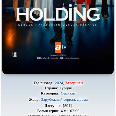
Про выживание
Про гангстеров
Про гонки
Про деревню
Про динозавров
Про драконов
Про животных
Про зомби
Про инопланетян
Про корабли и подводные
лодки
Про космос
Про любовь
Про маньяков и
серийных
Про мафию
убийц
Про оборотней
Про пиратов
Про подростков
Про путешествия
во времени
2024
,
Завершён
Год выхода:
Турция
Страна:
Про роботов
Про рыцарей
Сериалы
Категория:
Про самолёты
Про собак
Зарубежный сериал
,
Драма
Жанр:
[S01]
Доступно:
Про снайперов
Про супергероев
4 x ~ 02:00
Время серии: