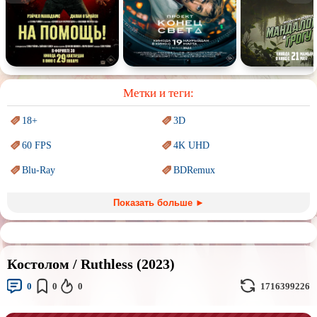
Спектакль
Сказка
Немое кино
Для взрослых
Метки и теги:
18+
3D
60 FPS
4K UHD
Blu-Ray
BDRemux
Marvel
PIXAR
Показать больше ►
Sci-Fi (Научная
фантастика)
Trash (трэш) movies
Авангард и
Сюрреализм
Ангелы и Демоны
Костолом / Ruthless (2023)
Аниме
Антиутопия
0
0
0
1716399226
Врачи
Гении