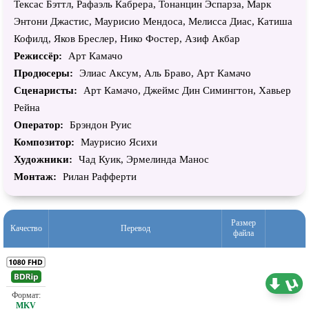
Тексас Бэттл, Рафаэль Кабрера, Тонанцин Эспарза, Марк
Энтони Джастис, Маурисио Мендоса, Мелисса Диас, Катиша
Кофилд, Яков Бреслер, Нико Фостер, Азиф Акбар
Режиссёр:
Арт Камачо
Продюсеры:
Элиас Аксум, Аль Браво, Арт Камачо
Сценаристы:
Арт Камачо, Джеймс Дин Симингтон, Хавьер
Рейна
Оператор:
Брэндон Руис
Композитор:
Маурисио Ясихи
Художники:
Чад Куик, Эрмелинда Манос
Монтаж:
Рилан Рафферти
Размер
Качество
Перевод
файла
Проф. (полное дублирование) Leff Sound
5.50 ГБ