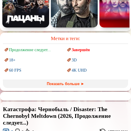
Метки и теги:
Продолжение следует...
Завершён
18+
3D
60 FPS
4K UHD
Blu-Ray
BDRemux
Показать больше ►
Marvel
PIXAR
Sci-Fi (Научная
фантастика)
Trash (трэш) movies
Катастрофа: Чернобыль / Disaster: The
Авангард и
Сюрреализм
Ангелы и Демоны
Chernobyl Meltdown (2026, Продолжение
следует...)
Аниме
Антиутопия