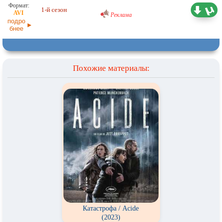
Проф. (многоголосый) RuDub
2,04 ГБ
1-й сезон
Реклама
23.04.2026
подро
бнее
Похожие материалы:
Катастрофа / Acide
(2023)