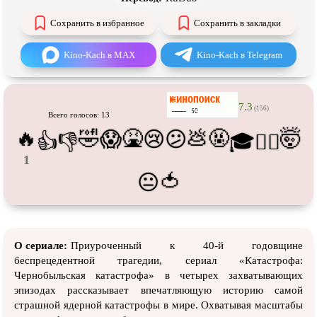
Про танки
Про танцы
Сохранить в избранное
Сохранить в закладки
Про тюрьму
Про футбол
Про хакеров
Про хоккей и
фигурное
Kino-Kach в MAX
Kino-Kach в Telegram
катание
Про шпионов
Про Юристов и
Адвокатов
7.3
Псевдо
документальный
Режиссёрская версия
(156)
Всего голосов: 13
🔥
🤣
🤮
💩
🤬
🤯
😱
😢
😕
Роуд-муви
Сверхспособности
👍
👎
🎓
😵‍💫
Ситком
1
Слэшер
🍅
😐
Стимпанк
Сцены с
обнажённой натурой
Турецкий сериал
Чёрная комедия
Экранизация
В ожидании
О сериале:
Приуроченный к 40-й годовщине
беспрецедентной трагедии, сериал «Катастрофа:
Чернобыльская катастрофа» в четырех захватывающих
эпизодах рассказывает впечатляющую историю самой
страшной ядерной катастрофы в мире. Охватывая масштабы