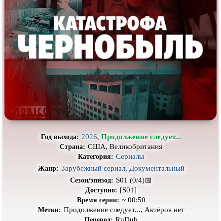
Про выживание
Про гангстеров
Про гонки
Про деревню
Про динозавров
Про драконов
Про животных
Про зомби
Про инопланетян
Про корабли и подводные
лодки
Про космос
Про любовь
Про маньяков и
серийных
Про мафию
убийц
2026
,
Продолжение следует...
Год выхода:
Про оборотней
Про пиратов
США, Великобритания
Страна:
Про подростков
Про путешествия
во времени
Сериалы
Категория:
Зарубежный сериал
,
Документальный
Жанр:
Про роботов
Про рыцарей
S01 (0/4)📅
Сезон/эпизод:
Про самолёты
Про собак
[S01]
Доступно:
~ 00:50
Время серии:
Про снайперов
Про супергероев
Продолжение следует..., Актёров нет
Метки:
RuDub
Перевод: