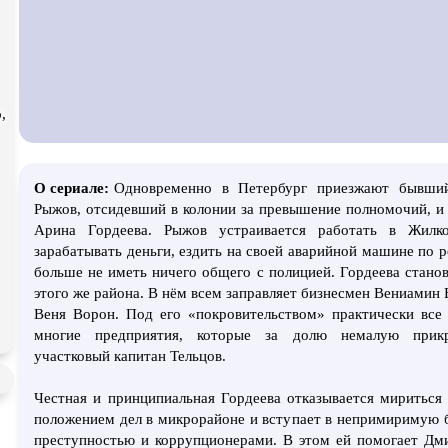
атурой
В ожидании
,
О сериале:
Одновременно в Петербург приезжают бывши
Рыжов, отсидевший в колонии за превышение полномочий, и
Арина Гордеева. Рыжов устраивается работать в Жилко
зарабатывать деньги, ездить на своей аварийной машине по 
больше не иметь ничего общего с полицией. Гордеева стано
этого же района. В нём всем заправляет бизнесмен Вениамин
Веня Ворон. Под его «покровительством» практически все
многие предприятия, которые за долю немалую прик
участковый капитан Тельцов.
Честная и принципиальная Гордеева отказывается миритьс
положением дел в микрорайоне и вступает в непримиримую 
преступностью и коррупционерами. В этом ей помогает Дм