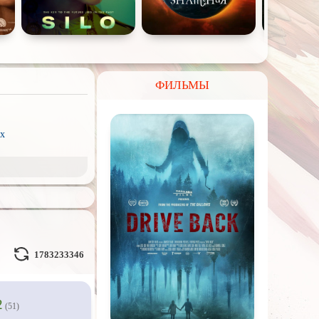
ФИЛЬМЫ
x
рэш) movies
пия
ое кино
Волшебники
1783233346
льные миры
2
(51)
л