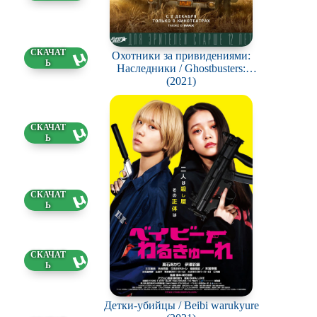
11 ГБ
Охотники за привидениями:
5.2026
Наследники / Ghostbusters:
Afterlife
(2021)
21 ГБ
4.2026
47 ГБ
4.2026
85 ГБ
3.2026
Детки-убийцы / Beibi warukyure