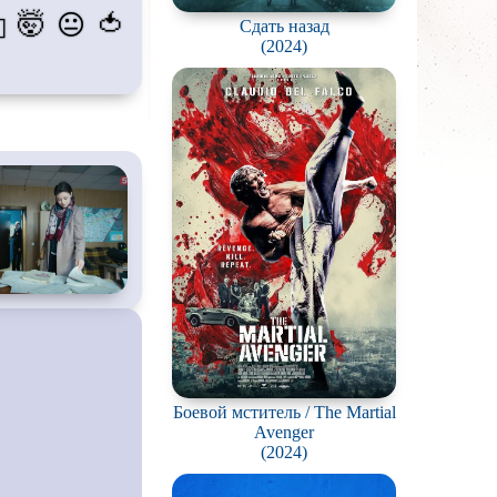
🤯
🍅
😐
💫
Сдать назад
пиров
(2024)
гстеров
конов
абли и подводные
фию
ешествия
во
ак
цы
кей и
фигурное
Боевой мститель / The Martial
рская версия
Avenger
(2024)
комедия