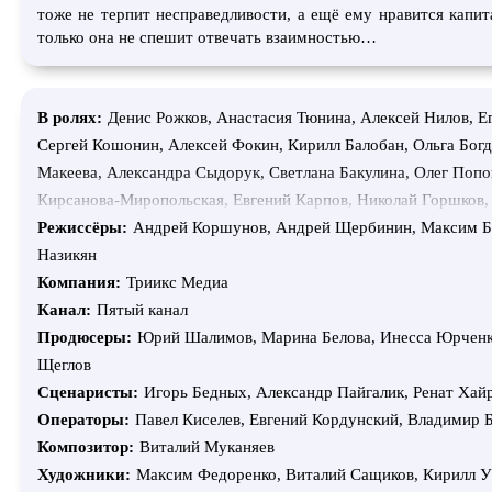
тоже не терпит несправедливости, а ещё ему нравится капит
только она не спешит отвечать взаимностью…
В ролях:
Денис Рожков, Анастасия Тюнина, Алексей Нилов, Е
Сергей Кошонин, Алексей Фокин, Кирилл Балобан, Ольга Бог
Макеева, Александра Сыдорук, Светлана Бакулина, Олег Попо
Кирсанова-Миропольская, Евгений Карпов, Николай Горшков,
Пайгалик, Василий Рукша, Светлана Киреева, Игорь Вуколов,
Режиссёры:
Андрей Коршунов, Андрей Щербинин, Максим Б
Перелыгин, Денис Моисеев, Игорь Михайлов, Дмитрий Федоро
Назикян
Каллистов, Евгений Новоселов, Ксения Скакун, Иван Забашта,
Компания:
Триикс Медиа
Антонов, Евгений Березкин, Алексей Байдаков, Анастасия Заб
Канал:
Пятый канал
Александр Есаулов, Сарвар Норматов, Виктория Попугаева, Д
Продюсеры:
Юрий Шалимов, Марина Белова, Инесса Юрченк
Светлана Волошина, Вадим Бадмацыренов, Никита Василевск
Щеглов
Лиманов, Светлана Ваганова, Мария Клешнина, Роман Мелдер
Сценаристы:
Игорь Бедных, Александр Пайгалик, Ренат Хай
Михайлусов, Александр Халюта, Александр Классен, Ольга С
Операторы:
Павел Киселев, Евгений Кордунский, Владимир 
Каун, Людмила Григораш, Екатерина Ильина, Валентина Каза
Композитор:
Виталий Муканяев
Шабельников, Геннадий Сорокин, Мария Минакова, Полина Ба
Художники:
Максим Федоренко, Виталий Сащиков, Кирилл У