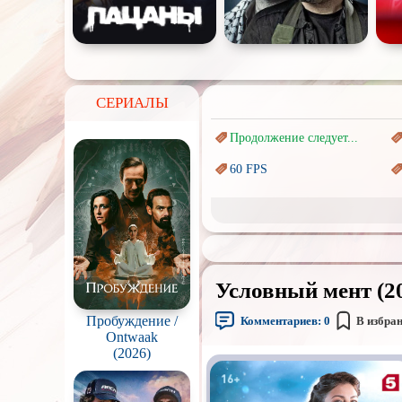
СЕРИАЛЫ
Продолжение следует...
60 FPS
Marvel
Авангард и
Сюрреализм
Врачи
Условный мент (20
Киберпанк
Пробуждение /
Комментариев:
0
В избра
Наркотики
Ontwaak
(2026)
Перевод
Гоблина
Подростковая
жестокость