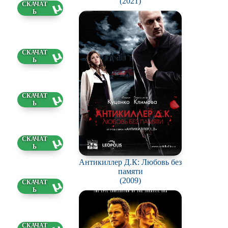
(2021)
29 ГБ
3.2026
46 ГБ
1.2025
68 ГБ
0.2025
85 ГБ
0.2025
Антикиллер Д.К: Любовь без
памяти
(2009)
54 ГБ
8.2025
91 ГБ