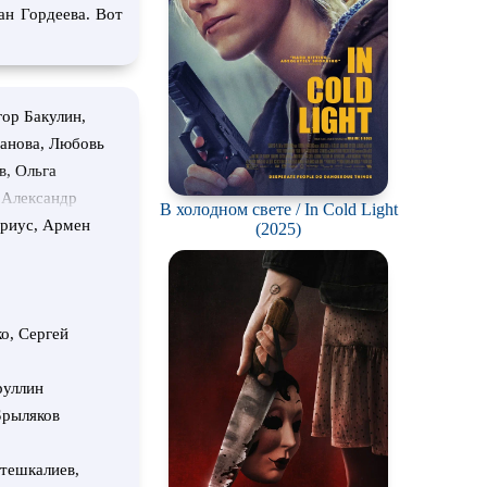
ан Гордеева. Вот
гор Бакулин,
данова, Любовь
в, Ольга
 Александр
В холодном свете / In Cold Light
 Роман
риус, Армен
(2025)
в, Глеб Степан
 Евгений
ирова,
енис Зыков,
о, Сергей
ий, Дмитрий
с, Евгений
руллин
аханова, Роман
Брыляков
нина, Владимир
харевская,
тешкалиев,