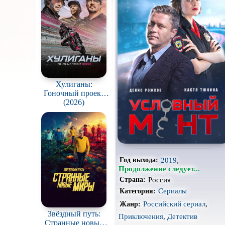
Про апокалипсис
Про ведьм
Про гонки
Про животных
Хулиганы:
Про космос
Гоночный проект
ARCH / Hooligans:
(2026)
Про оборотней
The ARCH Racing
Project
Про роботов
Про снайперов
2019
,
Год выхода:
Про тюрьму
Продолжение следует...
Россия
Страна:
Про шпионов
Сериалы
Категория:
Российский сериал
,
Жанр:
Роуд-муви
Звёздный путь:
Приключения
,
Детектив
Странные новые
Стимпанк