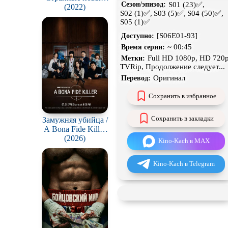
S01 (23)✅,
Сезон/эпизод:
миры / Star Trek:
(2022)
н
S02 (1)✅,
S03 (5)✅,
S04 (50)✅,
Strange New Worlds
Экранизация
S05 (1)✅
[S06E01-93]
Доступно:
~ 00:45
Время серии:
Full HD 1080p, HD 720p
Метки:
TVRip, Продолжение следует...
Оригинал
Перевод:
Сохранить в избранное
Сохранить в закладки
Замужняя убийца /
A Bona Fide Killer
(Yubunyeo killeo)
(2026)
Kino-Kach в MAX
Kino-Kach в Telegram