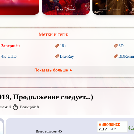
Метки и теги:
Завершён
18+
3D
4K UHD
Blu-Ray
BDRemu
PIXAR
Sci-Fi (Научная
фантастика)
Trash (т
Показать больше ►
Ангелы и Демоны
Аниме
Антиуто
Гении
Дорамы
Индийск
19, Продолжение следует...)
Коллекция
Комикс
Маги и 
нном:
5
Реакций:
8
Новогодние
Основанное на
реальных
Паралле
событиях
Пеплум
Перевод
Кубик в Кубе
Перевод
Кураж-Бамбей
4.
Всего голосов: 45
Постапокалипсис
Призраки
Про аку