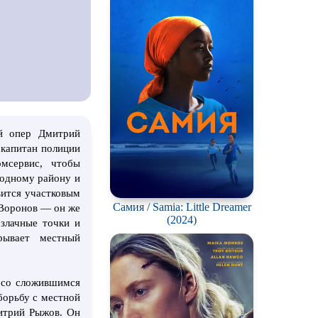
й опер Дмитрий
 капитан полиции
мсервис, чтобы
родному району и
вится участковым
Самия / Samia: Little Dreamer
 Воронов — он же
(2024)
 злачные точки и
рывает местный
я со сложившимся
борьбу с местной
итрий Рыжов. Он