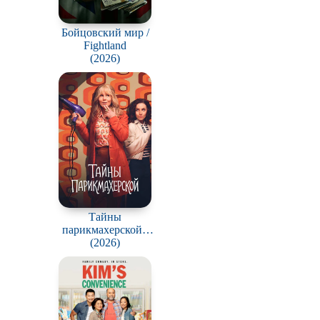
Бойцовский мир /
Fightland
(2026)
Тайны
парикмахерской /
The Hairdresser
(2026)
Mysteries