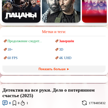
Метки и теги:
Продолжение следует...
Завершён
18+
3D
60 FPS
4K UHD
Blu-Ray
BDRemux
Показать больше ►
Marvel
PIXAR
Sci-Fi (Научная
фантастика)
Trash (трэш) movies
Детектив на все руки. Дело о потерянном
Авангард и
Сюрреализм
Ангелы и Демоны
счастье (2025)
Аниме
Антиутопия
0
0
1
1778485832