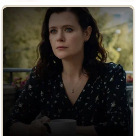
Врачи
Гении
Дорамы
Индийское кино
Киберпанк
Коллекция
Комикс
Маги и Волшебники
Наркотики
Новогодние
Основанное на
реальных
Параллельные миры
событиях
Перевод
Кубик в Кубе
Перевод
Гоблина
Пеплум
Перевод
Кураж-Бамбей
Подростковая
жестокость
Постапокалипсис
Призраки
Про акул
Про апокалипсис
Про богов
Про богатых
Про вампиров
Про ведьм
Про викингов