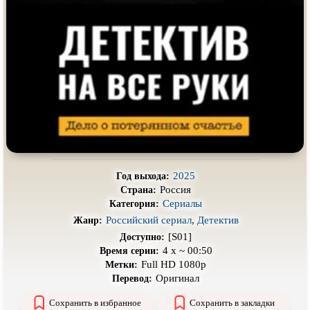
Про выживание
Про гангстеров
Про гонки
Про деревню
Про динозавров
Про драконов
Про животных
Про зомби
Про инопланетян
Про корабли и подводные
лодки
Про космос
Про любовь
Про маньяков и
серийных
Про мафию
убийц
2025
Год выхода:
Россия
Страна:
Про оборотней
Про пиратов
Сериалы
Категория:
Про подростков
Про путешествия
во времени
Российский сериал
,
Детектив
Жанр:
[S01]
Доступно:
Про роботов
Про рыцарей
4 х ~ 00:50
Время серии:
Full HD 1080p
Метки:
Про самолёты
Про собак
Оригинал
Перевод:
Про снайперов
Про супергероев
Сохранить в избранное
Сохранить в закладки