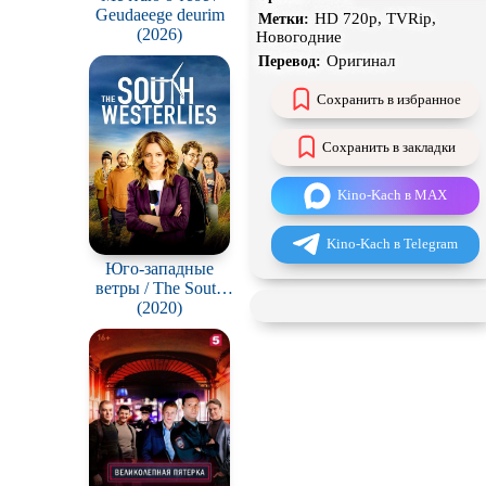
Geudaeege deurim
HD 720p, TVRip,
Метки:
Сцены с
обнажённой
(2026)
Новогодние
натурой
Оригинал
Перевод:
В ожидании
Сохранить в избранное
Сохранить в закладки
Kino-Kach в MAX
Kino-Kach в Telegram
Юго-западные
ветры / The South
Westerlies
(2020)