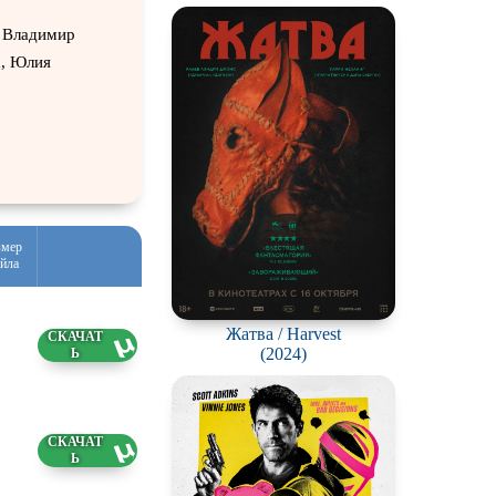
ация
, Владимир
х, Юлия
змер
йла
Жатва / Harvest
43 МБ
(2024)
45 МБ