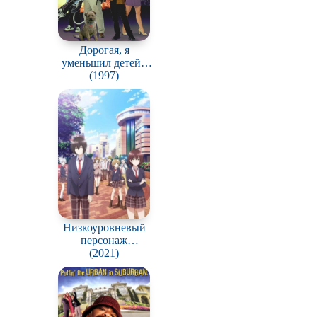
Дорогая, я
уменьшил детей /
Honey, I Shrunk the
(1997)
Kids
Низкоуровневый
персонаж
Томодзаки / Jaku-
(2021)
Chara Tomozaki-kun