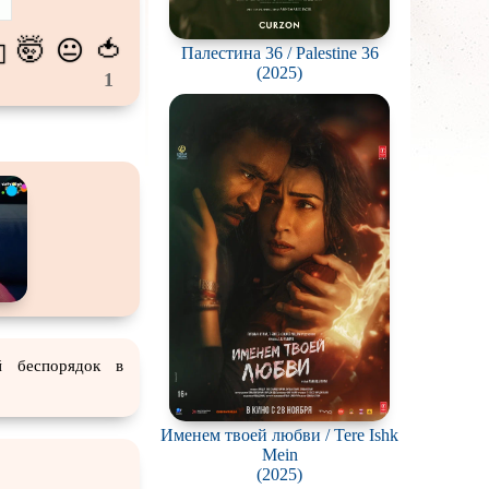
калипсис
🤯
🍅
😐
💫
Палестина 36 / Palestine 36
ьм
(2025)
1
ки
вотных
мос
ротней
отов
йперов
ьму
й беспорядок в
ионов
Именем твоей любви / Tere Ishk
ви
Mein
(2025)
нк