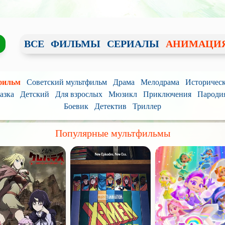
ВСЕ
ФИЛЬМЫ
СЕРИАЛЫ
АНИМАЦИ
фильм
Советский мультфильм
Драма
Мелодрама
Историчес
азка
Детский
Для взрослых
Мюзикл
Приключения
Пароди
Боевик
Детектив
Триллер
Популярные мультфильмы