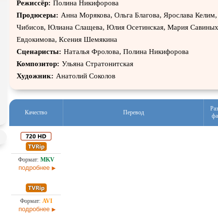
Режиссёр:
Полина Никифорова
Турецкий сериал
Чёрная комедия
Экраниз
Продюсеры:
Анна Морякова, Ольга Благова, Ярослава Келим
Чибисов, Юлиана Слащева, Юлия Осетинская, Мария Савины
TeleSynch
CAMRip
Евдокимова, Ксения Шемякина
Сценаристы:
Наталья Фролова, Полина Никифорова
Композитор:
Ульяна Стратонитская
Художник:
Анатолий Соколов
Ра
Качество
Перевод
фа
Оригинал
28,
подробнее
30,
Оригинал
подробнее