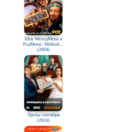
Шоу МетодМена и
РедМена / Method &
(2004)
Red
Третье сентября
(2024)