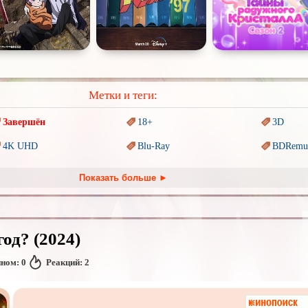
Метки и теги:
Завершён
18+
3D
4K UHD
Blu-Ray
BDRemu
PIXAR
Sci-Fi (Научная
фантастика)
Trash (т
Показать больше ►
Ангелы и Демоны
Аниме
Антиуто
Гении
Индийское кино
Киберпа
од? (2024)
Комикс
Маги и Волшебники
Наркоти
нном:
0
Реакций:
2
Основанное на
реальных
Параллельные миры
Перево
обытиях
Пеплум
Подрост
Перевод
Кураж-Бамбей