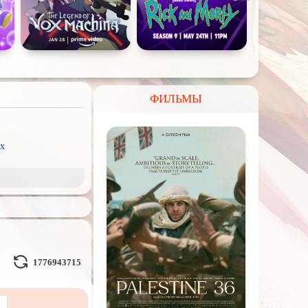
ФИЛЬМЫ
x
рэш) movies
пия
нк
ки
1776943715
д
Гоблина
ковая
жестокость