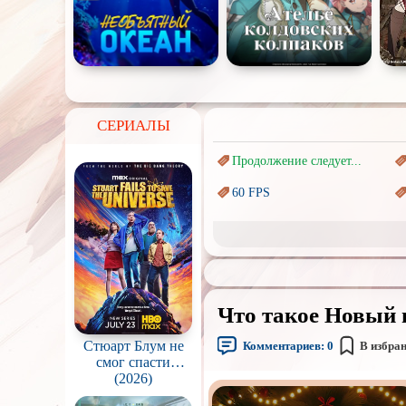
СЕРИАЛЫ
Продолжение следует...
60 FPS
Marvel
Авангард и
Сюрреализм
Врачи
Что такое Новый г
Коллекция
Стюарт Блум не
Комментариев:
0
В избра
Новогодние
смог спасти
с
вселенную / Stuart
(2026)
Перевод
Кубик в Кубе
Fails to Save the