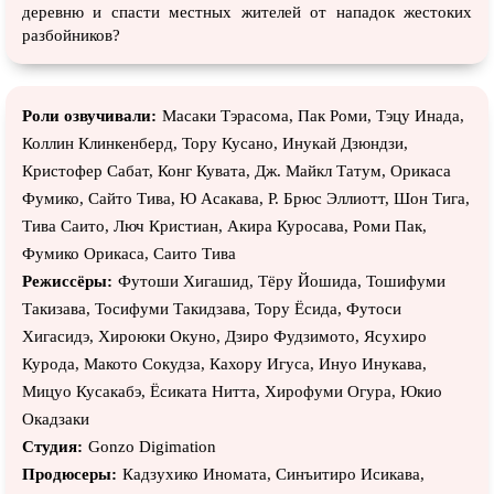
деревню и спасти местных жителей от нападок жестоких
разбойников?
Роли озвучивали:
Масаки Тэрасома, Пак Роми, Тэцу Инада,
Коллин Клинкенберд, Тору Кусано, Инукай Дзюндзи,
Кристофер Сабат, Конг Кувата, Дж. Майкл Татум, Орикаса
Фумико, Сайто Тива, Ю Асакава, Р. Брюс Эллиотт, Шон Тига,
Тива Саито, Люч Кристиан, Акира Куросава, Роми Пак,
Фумико Орикаса, Саито Тива
Режиссёры:
Футоши Хигашид, Тёру Йошида, Тошифуми
Такизава, Тосифуми Такидзава, Тору Ёсида, Футоси
Хигасидэ, Хироюки Окуно, Дзиро Фудзимото, Ясухиро
Курода, Макото Сокудза, Кахору Игуса, Инуо Инукава,
Мицуо Кусакабэ, Ёсиката Нитта, Хирофуми Огура, Юкио
Окадзаки
Студия:
Gonzo Digimation
Продюсеры:
Кадзухико Иномата, Синъитиро Исикава,