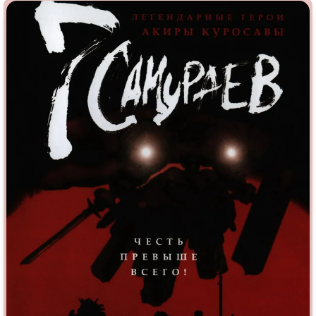
Врачи
Гении
Индийское кино
Киберпанк
Коллекция
Комикс
Маги и Волшебники
Наркотики
Новогодние
Основанное на
реальных
событиях
Параллельные миры
Перевод
Гоблина
Перевод
Кубик в Кубе
Перевод
Кураж-Бамбей
Пеплум
Подростковая
жестокость
Постапокалипсис
Призраки
Про акул
Про апокалипсис
Про богов
Про богатых
Про вампиров
Про ведьм
Про викингов
Про выживание