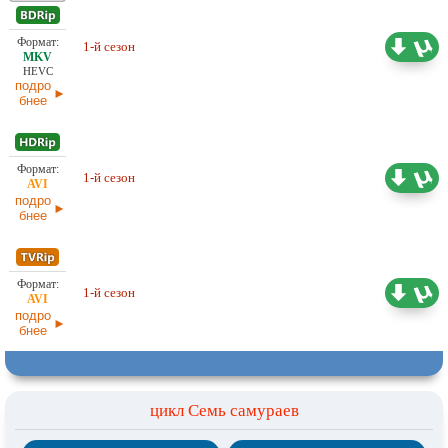
Проф. (многоголосый) MC
1-й сезон
9,63 ГБ
Entertainment, СВ Дубль
HEVC
подро
бнее
Проф. (полное дублирование)
1-й сезон
8,08 ГБ
СВ Дубль
подро
бнее
1-й сезон
4,32 ГБ
Проф. (многоголосый)
подро
бнее
цикл Семь самураев