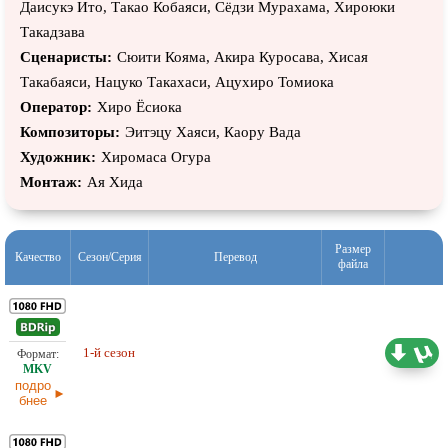
Даисукэ Ито, Такао Кобаяси, Сёдзи Мурахама, Хироюки
Такадзава
Сценаристы:
Сюити Кояма, Акира Куросава, Хисая
Такабаяси, Нацуко Такахаси, Ацухиро Томиока
Оператор:
Хиро Ёсиока
Композиторы:
Эитэцу Хаяси, Каору Вада
Художник:
Хиромаса Огура
Монтаж:
Ая Хида
Размер
Качество
Сезон/Серия
Перевод
файла
Проф. (полное дублирование)
1-й сезон
14,39 ГБ
СВ Дубль
подро
бнее