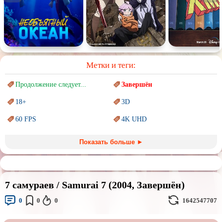
Метки и теги:
Продолжение следует...
Завершён
18+
3D
60 FPS
4K UHD
Blu-Ray
BDRemux
Показать больше ►
Marvel
PIXAR
Sci-Fi (Научная
фантастика)
Trash (трэш) movies
7 самураев / Samurai 7 (2004, Завершён)
Авангард и
Сюрреализм
Ангелы и Демоны
0
0
0
1642547707
Аниме
Антиутопия