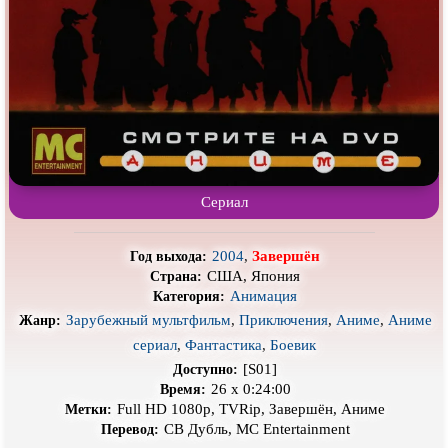
Про гангстеров
Про гонки
Про деревню
Про динозавров
Про драконов
Про животных
Про зомби
Про инопланетян
Про корабли и подводные
Про космос
лодки
Про любовь
Про маньяков и
серийных
Сериал
убийц
Про мафию
Про оборотней
2004
,
Завершён
Год выхода:
США, Япония
Страна:
Про пиратов
Про подростков
Анимация
Категория:
Про путешествия
во времени
Про роботов
Зарубежный мультфильм
,
Приключения
,
Аниме
,
Аниме
Жанр:
сериал
,
Фантастика
,
Боевик
Про рыцарей
Про самолёты
[S01]
Доступно:
Про собак
Про снайперов
26 х 0:24:00
Время:
Full HD 1080p, TVRip, Завершён, Аниме
Метки:
Про супергероев
Про танки
СВ Дубль, MC Entertainment
Перевод: