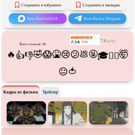
Про танцы
Про тюрьму
Сохранить в избранное
Сохранить в закладки
Про футбол
Про хакеров
Kino-Kach в MAX
Kino-Kach в Telegram
Про хоккей и
фигурное
Про шпионов
катание
Про Юристов и
Адвокатов
Псевдо
документальный
7.6
(4,797)
Всего голосов: 36
Режиссёрская версия
Роуд-муви
🔥
🤣
🤮
💩
🤬
🤯
😱
😢
😕
👍
👎
🎓
😵‍💫
Сверхспособности
Ситком
Слэшер
Стимпанк
🍅
😐
Сцены с
обнажённой натурой
Турецкий сериал
Чёрная комедия
Экранизация
Кадры из фильма
Трейлер
В ожидании
TeleSynch
CAMRip