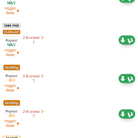
Dragon Money Studio
04.03.2026
подро
бнее
Проф. (многоголосый) HDrezka
2-й сезон/ 1-
28,57 ГБ
Studio, LE-Production, LostFilm,
7
NewComers , Red Head Sound,
04.03.2026
TVShows
подро
бнее
2-й сезон/ 1-
Любительский (многоголосый)
4,20 ГБ
7
LE-Production
28.02.2026
подро
бнее
2-й сезон/ 1-
4,45 ГБ
Проф. (многоголосый) LostFilm
7
28.02.2026
подро
бнее