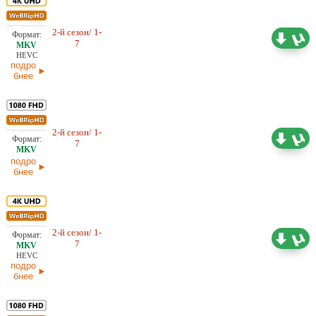
Проф. (полное дублирование)
2-й сезон/ 1-
58,94 ГБ
HDrezka Studio, LE-Production,
7
28.02.2026
LostFilm
HEVC
подро
бнее
2-й сезон/ 1-
5,07 ГБ
Любительский (многоголосый)
7
LE-Production
28.02.2026
подро
бнее
Проф. (многоголосый) Dragon
2-й сезон/ 1-
58,57 ГБ
Money Studio, LostFilm, Red
7
25.02.2026
Head Sound, TVShows
HEVC
подро
бнее