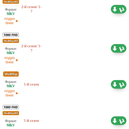
2-й сезон/ 1-
5,07 ГБ
Любительский (многоголосый)
7
LE-Production
25.02.2026
подро
бнее
2-й сезон/ 1-
22,71 ГБ
Проф. (полное дублирование)
7
Dragon Money Studio
25.02.2026
подро
бнее
Проф. (полное дублирование)
5,09 ГБ
1-й сезон
Невафильм
14.01.2026
подро
бнее
27,00 ГБ
Проф. (полное дублирование)
1-й сезон
Невафильм
14.01.2026