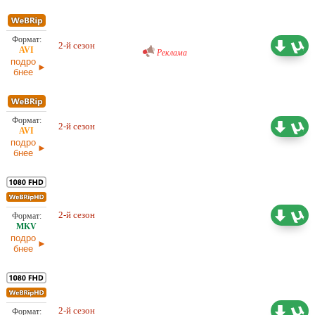
Проф. (многоголосый) RuDub
4,46 ГБ
2-й сезон
Реклама
07.03.2026
подро
бнее
Любительский (многоголосый)
4,87 ГБ
2-й сезон
LE-Production
04.03.2026
подро
бнее
5,88 ГБ
Любительский (многоголосый)
2-й сезон
LE-Production
04.03.2026
подро
бнее
26,33 ГБ
Проф. (полное дублирование)
2-й сезон