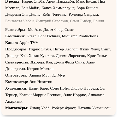
В ролях:
Идрис Эльба, Арчи Панджаби, Макс Бисли, Нил
Мэскелл, Бен Майлз, Каиса Хаммарлунд, Зора Бишоп,
Джереми Энг Джонс, Кейт Филлипс, Роченда Сандалл,
Елизавета Чабан, Дмитрий Стрелков, Сэми Эмбер, Бонни
Бадду, Иван Чабан, Элис Норрис, Вильям Эль Гарди,
Режиссёры:
Мо Али, Джим Филд Смит
Никкита Чадха, Грант Крукс, Том Бонингтон, Натали Арле-
Компании:
Green Door Pictures, Idiotlamp Productions
Тойн, Эд Мур, Джаг Патель, Крис Корригэн, Маной Ананд,
Канал:
Apple TV+
Йожеф Талош, Лиз Кингсман, Полина Авдеенко, Хакан
Продюсеры:
Идрис Эльба, Питер Хеслоп, Джим Филд Смит,
Кусетта, Ив Майлс, Джек МакМаллен, Кристин Адамс,
Джордж Кэй, Хакан Кусетта, Джэми Лоренсон, Крис Тикье
Джереми Ан Джонс, Джаспер Бриттон, Эйми Келли,
Сценаристы:
Джордж Кэй, Джим Филд Смит, Адам
Мохамед Эльсандел, Холли Аирд, Джастин Салинджер,
Джинджелл, Кэтрин Молтон
Гретчен Эголф, Джейми Барбакофф, Гарри Мишель, Фатима
Операторы:
Эдвина Мур, Эд Мур
Адум, Нассер Мемарзиа, Грант Баргин, Пол Хикки, Верити-
Композитор:
Энн Никитин
Мэй Генри, Маркус Гарви, Антония Салиб, Джеймс Берроуз,
Художники:
Джим Барр, Соня Нойя, Эндрю Пурселл, Эд
Небрас Джамали, Джек Парри Джонс, Люсия Элиу, Мей
Тернер, Коллин Моррис Гленнон, Элис Норрис, Анналиса
Генри, Сесилия Аппиа, Джеймс Баррискейл, Ханора Камен,
Андриани
Алексис Зегерман, Камилла Бипут, Джуд Куджо, Хэтти
Монтажёры:
Дэвид Уэбб, Роберт Фрост, Наташа Уилкинсон
Морахэн, Поппи Роу, Алекс Маккуин, Абин Галейя, Бен