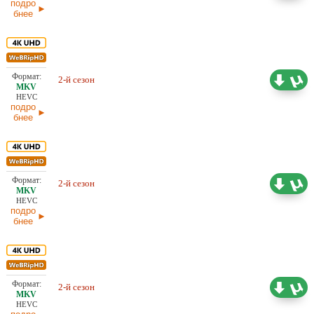
подро
бнее
Проф. (многоголосый) HDrezka
60,19 ГБ
Studio, LE-Production, LostFilm,
2-й сезон
NewComers , Red Head Sound,
07.03.2026
TVShows
HEVC
подро
бнее
Проф. (многоголосый) HDrezka
70,13 ГБ
Studio, LE-Production, LostFilm,
2-й сезон
NewComers , Red Head Sound,
07.03.2026
TVShows
HEVC
подро
бнее
Проф. (многоголосый) Dragon
68,27 ГБ
2-й сезон
Money Studio, LostFilm, Red
07.03.2026
Head Sound, TVShows
HEVC