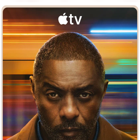
Врачи
Гении
Дорамы
Индийское кино
Киберпанк
Коллекция
Комикс
Маги и Волшебники
Наркотики
Новогодние
Основанное на
реальных
Параллельные миры
событиях
Перевод
Кубик в Кубе
Перевод
Гоблина
Пеплум
Перевод
Кураж-Бамбей
Подростковая
жестокость
Постапокалипсис
Призраки
Про акул
Про апокалипсис
Про богов
Про богатых
Про вампиров
Про ведьм
Про викингов