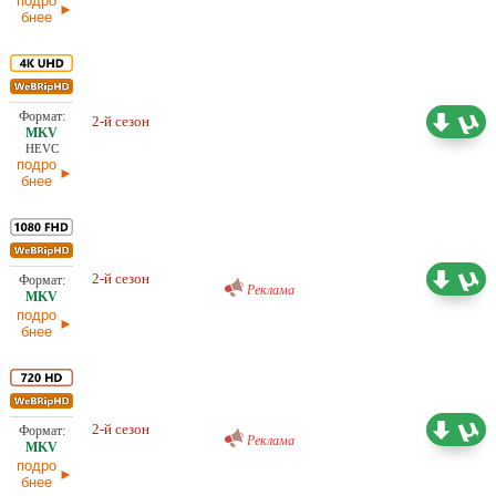
подро
бнее
Проф. (полное дублирование)
67,84 ГБ
2-й сезон
HDrezka Studio, LE-Production,
07.03.2026
LostFilm
HEVC
подро
бнее
Проф. (многоголосый) RuDub
20,40 ГБ
2-й сезон
07.03.2026
Реклама
подро
бнее
Проф. (многоголосый) RuDub
11,54 ГБ
2-й сезон
07.03.2026
Реклама
подро
бнее