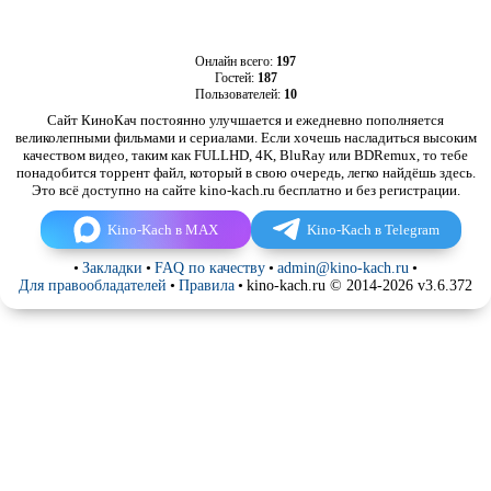
Онлайн всего:
197
Гостей:
187
Пользователей:
10
Сайт КиноКач постоянно улучшается и ежедневно пополняется
великолепными фильмами и сериалами. Если хочешь насладиться высоким
качеством видео, таким как FULLHD, 4K, BluRay или BDRemux, то тебе
понадобится торрент файл, который в свою очередь, легко найдёшь здесь.
Это всё доступно на сайте kino-kach.ru бесплатно и без регистрации.
Kino-Kach в MAX
Kino-Kach в Telegram
•
Закладки
•
FAQ по качеству
•
admin@kino-kach.ru
•
Для правообладателей
•
Правила
•
kino-kach.ru © 2014-2026 v3.6.372