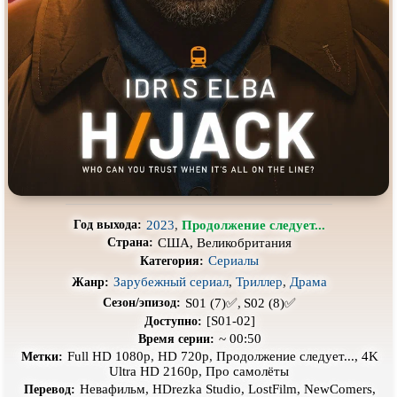
Про выживание
Про гангстеров
Про гонки
Про деревню
Про динозавров
Про драконов
Про животных
Про зомби
Про инопланетян
Про корабли и подводные
лодки
Про космос
Про любовь
Про маньяков и
серийных
Про мафию
убийц
2023
,
Продолжение следует...
Год выхода:
США, Великобритания
Страна:
Про оборотней
Про пиратов
Сериалы
Категория:
Про подростков
Про путешествия
во времени
Зарубежный сериал
,
Триллер
,
Драма
Жанр:
S01 (7)✅,
S02 (8)✅
Сезон/эпизод:
Про роботов
Про рыцарей
[S01-02]
Доступно:
~ 00:50
Время серии:
Про самолёты
Про собак
Full HD 1080p, HD 720p, Продолжение следует..., 4K
Метки:
Ultra HD 2160p, Про самолёты
Про снайперов
Про супергероев
Невафильм, HDrezka Studio, LostFilm, NewComers,
Перевод: