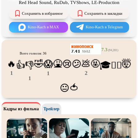
Про танки
Про танцы
Red Head Sound, RuDub, TVShows, LE-Production
Про тюрьму
Про футбол
Сохранить в избранное
Сохранить в закладки
Про хакеров
Про хоккей и
фигурное
Kino-Kach в MAX
Kino-Kach в Telegram
катание
Про шпионов
Про Юристов и
Адвокатов
Псевдо
документальный
Режиссёрская версия
7.3
(94,281)
Всего голосов: 36
Роуд-муви
Сверхспособности
🔥
🤣
🤮
💩
🤬
🤯
😱
😢
😕
👍
👎
🎓
😵‍💫
Ситком
Слэшер
1
2
1
1
Стимпанк
Сцены с
обнажённой натурой
🍅
😐
Турецкий сериал
Чёрная комедия
Экранизация
В ожидании
Кадры из фильма
Трейлер