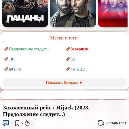
Метки и теги:
Продолжение следует...
Завершён
18+
3D
60 FPS
4K UHD
Blu-Ray
BDRemux
Показать больше ►
Marvel
PIXAR
Sci-Fi (Научная
фантастика)
Trash (трэш) movies
Захваченный рейс / Hijack (2023,
Авангард и
Сюрреализм
Ангелы и Демоны
Продолжение следует...)
Аниме
Антиутопия
1
5
5
1776063773