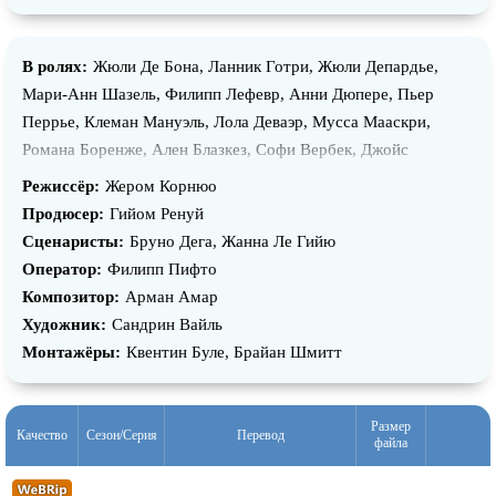
В ролях:
Жюли Де Бона, Ланник Готри, Жюли Депардье,
Мари-Анн Шазель, Филипп Лефевр, Анни Дюпере, Пьер
Перрье, Клеман Мануэль, Лола Деваэр, Мусса Мааскри,
Романа Боренже, Ален Блазкез, Софи Вербек, Джойс
Бибринг, Жюстин Ле Потье, Маттиас Ван Каш, Жюльетт
Режиссёр:
Жером Корнюо
Плюмекок-Меш, Лола Девэр, Сесиль Реббоа, Сандра
Продюсер:
Гийом Ренуй
Парфейт, Абрахам Белага, Марк Вильгельм, Роман Боринже,
Сценаристы:
Бруно Дега, Жанна Ле Гийю
Софи де Фюрст, Лу Равелли, Клеменс Форе, Рэндиан Нэли,
Оператор:
Филипп Пифто
Клемантин Аллян, Фанни Пиот, Шарлотта Робен, Жиль
Композитор:
Арман Амар
Шабрие, Кристофер Жендро, Нагиса Моримото, Бернард
Художник:
Сандрин Вайль
Вильянуэва, Мари Руша, Кристоф Верисель, Франк Адриен,
Монтажёры:
Квентин Буле, Брайан Шмитт
Мишель Пинелли, Маттье Лус, Мелани Бакстер Джонс,
Хайди Бекер-Бабель, Николас Габион, Лорен Жиро, Грегуар
Бланчон, Тьерри Руссе, Бруно Мунда, Эрик Субеле, Николь
Размер
Качество
Сезон/Серия
Перевод
файла
Бионди