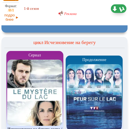
Проф. (двухголосый)
ViruseProject
1-й сезон
5,26 ГБ
Реклама
подро
бнее
цикл Исчезновение на берегу
Сериал
Продолжение