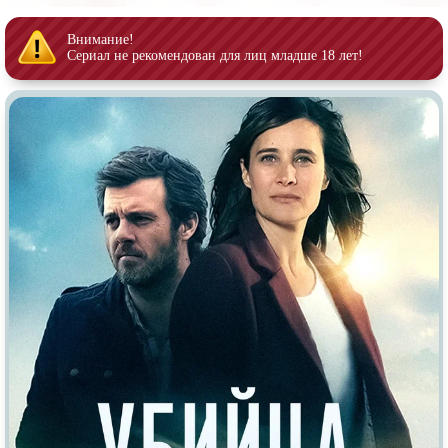
Врачи
Гении
Дорамы
Индийское кино
Внимание!
Сериал не рекомендован для лиц младше 18 лет!
Киберпанк
Коллекция
Комикс
Маги и Волшебники
Наркотики
Новогодние
Основанное на
реальных
Параллельные миры
событиях
Перевод
Кубик в Кубе
Перевод
Гоблина
Пеплум
Перевод
Кураж-Бамбей
Подростковая
жестокость
Постапокалипсис
Призраки
Про акул
Про апокалипсис
Про богов
Про богатых
Про вампиров
Про ведьм
Про викингов