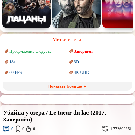
Метки и теги:
Продолжение следует...
Завершён
18+
3D
60 FPS
4K UHD
Blu-Ray
BDRemux
Показать больше ►
Marvel
PIXAR
Sci-Fi (Научная
фантастика)
Trash (трэш) movies
Убийца у озера / Le tueur du lac (2017,
Авангард и
Сюрреализм
Ангелы и Демоны
Завершён)
Аниме
Антиутопия
0
0
0
1772699951