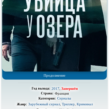
Про выживание
Про гангстеров
Про гонки
Про деревню
Про динозавров
Про драконов
Про животных
Про зомби
Про инопланетян
Про корабли и подводные
лодки
Про космос
Про любовь
Про маньяков и
серийных
Про мафию
убийц
Про оборотней
Про пиратов
Продолжение
Про подростков
Про путешествия
во времени
Про роботов
Про рыцарей
2017
,
Завершён
Год выхода:
Франция
Про самолёты
Про собак
Страна:
Сериалы
Категория:
Про снайперов
Про супергероев
Зарубежный сериал
,
Триллер
,
Криминал
Жанр: