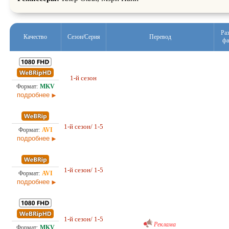
Ра
Качество
Сезон/Серия
Перевод
фа
17,
1-й сезон
Любительский (многоголосый) ColdFilm
28.0
подробнее
3,4
1-й сезон/ 1-5
Проф. (многоголосый) RuDub
28.0
подробнее
3,4
1-й сезон/ 1-5
Любительский (многоголосый) ColdFilm
28.0
подробнее
Проф. (многоголосый) RuDub
14,
1-й сезон/ 1-5
28.0
Реклама