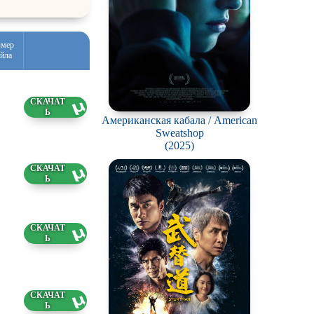
змер
йла
83 ГБ
2.2026
Американская кабала / American
Sweatshop
(2025)
0 ГБ
2.2026
0 ГБ
2.2026
07 ГБ
2.2026