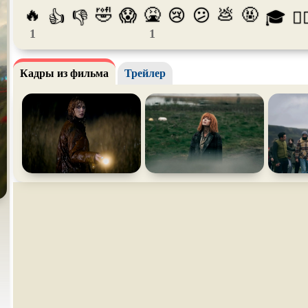
🔥
🤣
🤮
💩
🤬
😱
😢
😕
👍
👎
🎓
😵‍
Про богов
Про богатых
Про вам
1
1
Про викингов
Про выживание
Про ган
Про деревню
Про динозавров
Про дра
Кадры из фильма
Трейлер
Про зомби
Про инопланетян
Про кор
лодки
Про любовь
Про маньяков и
серийных
Про ма
убийц
Про пиратов
Про подростков
Про пут
времени
Про рыцарей
Про самолёты
Про соб
Про супергероев
Про танки
Про тан
Про футбол
Про хакеров
Про хок
катание
Про Юристов и
Адвокатов
Псевдо
документальный
Режиссё
Сверхспособности
Ситком
Слэшер
Сцены с
обнажённой
Турецкий сериал
Чёрная 