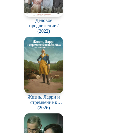
Деловое
предложение /
Sanae matseon
(2022)
Жизнь, Ларри и
стремление к
несчастью: Почти
(2026)
история Америки /
Life, Larry and the
Pursuit of
Unhappiness: an