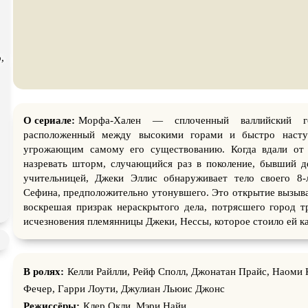
атурой
В ожидании
,
О сериале:
Морфа-Хален — сплоченный валлийский го
расположенный между высокими горами и быстро наст
угрожающим самому его существованию. Когда вдали от 
назревать шторм, случающийся раз в поколение, бывший д
учительницей, Джеки Эллис обнаруживает тело своего 8-л
Сефина, предположительно утонувшего. Это открытие вызыва
воскрешая призрак нераскрытого дела, потрясшего город 
исчезновения племянницы Джеки, Нессы, которое стоило ей к
В ролях:
Келли Райлли, Рейф Сполл, Джонатан Прайс, Наоми 
Фечер, Гарри Лоути, Джулиан Льюис Джонс
Режиссёры:
Клер Окли, Мэри Найи