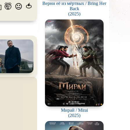
Верни её из мёртвых / Bring Her
🤯
🍅
😐
💫
пиров
Back
(2025)
гстеров
конов
абли и подводные
фию
ешествия
во
ак
цы
кей и
фигурное
рская версия
Мирай / Mirai
(2025)
комедия