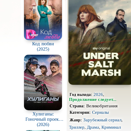
Про апокалипсис
Про ведьм
Про гонки
Про животных
Код любви
(2025)
Про космос
Про оборотней
Про роботов
Про снайперов
2026
,
Год выхода:
Про тюрьму
Продолжение следует...
Великобритания
Страна:
Про шпионов
Сериалы
Категория:
Хулиганы:
Гоночный проект
Зарубежный сериал
,
Роуд-муви
Жанр:
ARCH / Hooligans:
(2026)
Триллер
,
Драма
,
Криминал
The ARCH Racing
Стимпанк