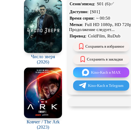
Project
S01 (6)✅
Сезон/эпизод:
н
[S01]
Экранизация
Доступно:
~ 00:50
Время серии:
Full HD 1080p, HD 720p
Метки:
Продолжение следует...
ColdFilm, RuDub
Перевод:
Сохранить в избранное
Число зверя
Сохранить в закладки
(2026)
Kino-Kach в MAX
Kino-Kach в Telegram
Ковчег / The Ark
(2023)