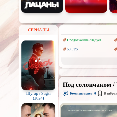
СЕРИАЛЫ
Продолжение следует...
60 FPS
Marvel
Авангард и
Сюрреализм
Врачи
Под солончаком / 
Киберпанк
Шугар / Sugar
Комментариев:
0
В избра
Наркотики
(2024)
Перевод
Гоблина
Подростковая
жестокость