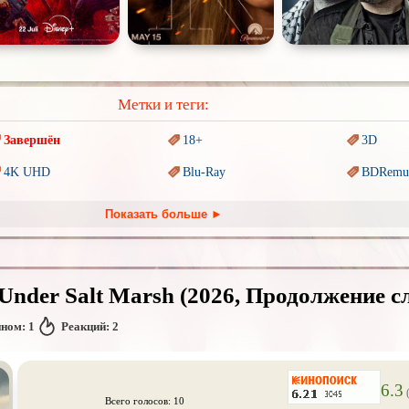
Метки и теги:
Завершён
18+
3D
4K UHD
Blu-Ray
BDRemu
PIXAR
Sci-Fi (Научная
фантастика)
Trash (т
Показать больше ►
Ангелы и Демоны
Аниме
Антиуто
Гении
Дорамы
Индийск
Under Salt Marsh (2026, Продолжение сле
Коллекция
Комикс
Маги и 
нном:
1
Реакций:
2
Новогодние
Основанное на
реальных
Паралле
событиях
Пеплум
Перевод
Кубик в Кубе
Перевод
Кураж-Бамбей
6.3
(
Всего голосов: 10
Постапокалипсис
Призраки
Про аку