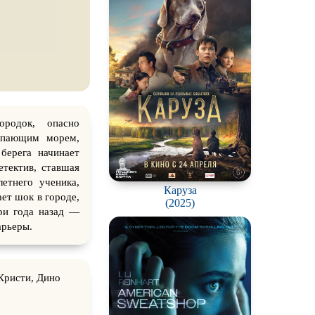
родок, опасно
упающим морем,
берега начинает
етектив, ставшая
етнего ученика,
Каруза
ет шок в городе,
(2025)
три года назад —
арьеры.
Кристи, Дино