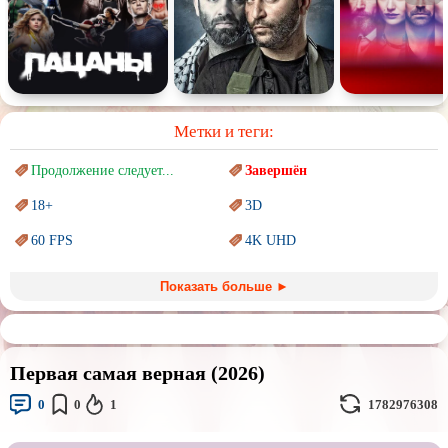
Метки и теги:
Продолжение следует...
Завершён
18+
3D
60 FPS
4K UHD
Blu-Ray
BDRemux
Показать больше ►
Marvel
PIXAR
Sci-Fi (Научная
фантастика)
Trash (трэш) movies
Первая самая верная (2026)
Авангард и
Сюрреализм
Ангелы и Демоны
0
0
1
1782976308
Аниме
Антиутопия