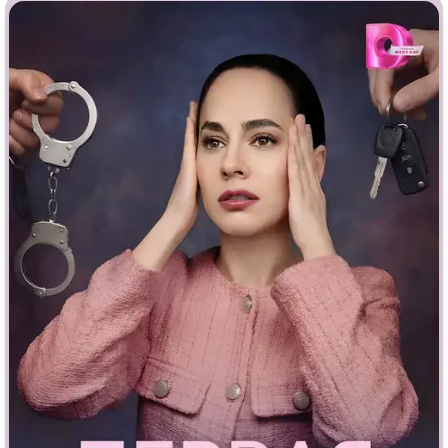
Врачи
Гении
Дорамы
Индийское кино
Киберпанк
Коллекция
Комикс
Маги и Волшебники
Наркотики
Новогодние
Основанное на
реальных
Параллельные миры
событиях
Перевод
Кубик в Кубе
Перевод
Гоблина
Пеплум
Перевод
Кураж-Бамбей
Подростковая
жестокость
Постапокалипсис
Призраки
Про акул
Про апокалипсис
Про богов
Про богатых
Про вампиров
Про ведьм
Про викингов