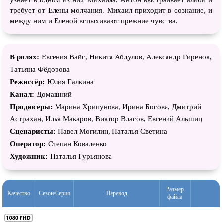
узнает в одном из них Михаила. Антон выстраивает алиби и
требует от Елены молчания. Михаил приходит в сознание, и
между ним и Еленой вспыхивают прежние чувства.
В ролях:
Евгения Вайс, Никита Абдулов, Александр Гиренок,
Татьяна Фёдорова
Режиссёр:
Юлия Галкина
Канал:
Домашний
Продюсеры:
Марина Хрипунова, Ирина Босова, Дмитрий
Астрахан, Илья Макаров, Виктор Власов, Евгений Альшиц
Сценаристы:
Павел Могилин, Наталья Светина
Оператор:
Степан Коваленко
Художник:
Наталья Гурьянова
Размер
Качество
Сезон/Серия
Перевод
файла