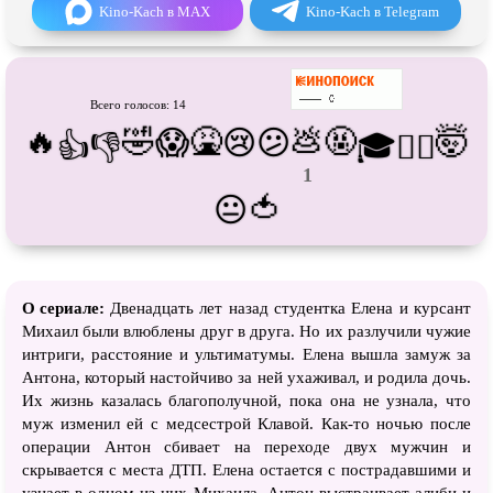
Про танки
Про танцы
Kino-Kach в MAX
Kino-Kach в Telegram
Про тюрьму
Про футбол
Про хакеров
Про хоккей и
фигурное
катание
Всего голосов: 14
Про шпионов
Про Юристов и
Адвокатов
🔥
🤣
🤮
💩
🤬
🤯
😱
😢
😕
👍
👎
🎓
😵‍💫
Псевдо
документальный
Режиссёрская версия
1
🍅
😐
Роуд-муви
Сверхспособности
Ситком
Слэшер
Стимпанк
Сцены с
обнажённой натурой
О сериале:
Двенадцать лет назад студентка Елена и курсант
Турецкий сериал
Чёрная комедия
Михаил были влюблены друг в друга. Но их разлучили чужие
интриги, расстояние и ультиматумы. Елена вышла замуж за
Экранизация
В ожидании
Антона, который настойчиво за ней ухаживал, и родила дочь.
Их жизнь казалась благополучной, пока она не узнала, что
муж изменил ей с медсестрой Клавой. Как-то ночью после
операции Антон сбивает на переходе двух мужчин и
скрывается с места ДТП. Елена остается с пострадавшими и