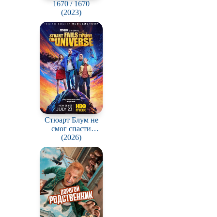
1670 / 1670
(2023)
Стюарт Блум не
смог спасти
вселенную / Stuart
(2026)
Fails to Save the
Universe