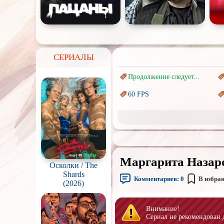
СЕРИАЛЫ
Продолжение следует...
60 FPS
Marvel
Авангард и
Сюрреализм
Врачи
Маргарита Назаро
Киберпанк
Осколки / The
Shards
Комментариев:
0
В избра
Наркотики
(2026)
Перевод
Гоблина
Внимание!
Сериал не рекомендован 
Подростковая
жестокость