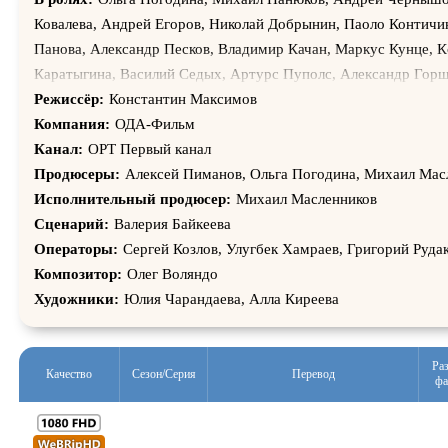
Ковалева, Андрей Егоров, Николай Добрынин, Паоло Контичи
Панова, Александр Песков, Владимир Качан, Маркус Кунце, К
Каратыгина, Василий Седых, Артурс Пуполс, Александр Гор
Староторжская, Олег Юдин, Роман Сеньков, Ирина Ильинская
Режиссёр:
Константин Максимов
Виталий Щанников, Валентина Кошкина, Владимир Колида, П
Компания:
ОДА-Фильм
Виктор Конухин, Тихон Котрелёв, Армен Арушанян, Олег Тре
Канал:
ОРТ Первый канал
Ткачев, Юлия Абрамова, Алла Музалёва, Эдгард Запашный, С
Продюсеры:
Алексей Пиманов, Ольга Погодина, Михаил Мас
Михаил Коновалов, Ксения Мон Сор, Алексей Устинов, Альбе
Исполнительный продюсер:
Михаил Масленников
Георгий Фетисов, Владимир Ипатов, Павел Новиков, Анатоли
Сценарий:
Валерия Байкеева
Михаил Станкевич, Яна Гурьянова, Михаил Шамигулов, Евген
Операторы:
Сергей Козлов, Улугбек Хамраев, Григорий Руда
Елена Кондратьева, Вячеслав Василюк, Олег Воляндо, Николай
Композитор:
Олег Воляндо
Максим Онищенко, Андрей Леонов, Арина Берсенева, Георгий
Художники:
Юлия Чарандаева, Алла Киреева
Атаманова, Софья Золотая, Павел Груненков, Алла Лавлинска
Вартанова, Валентин Валл, Петр Абрамов, Армэн Арушанян, 
Ра
Николай Глебов, Александр Новиков, Сергей Багаев, Василий
Качество
Сезон/Серия
Перевод
фа
Данченко, Николай Стародубцев, Александр Карпов, Андрей Г
Морозов, Владимир Лёд, Татьяна Мошкова, Константин Кузьм
33,