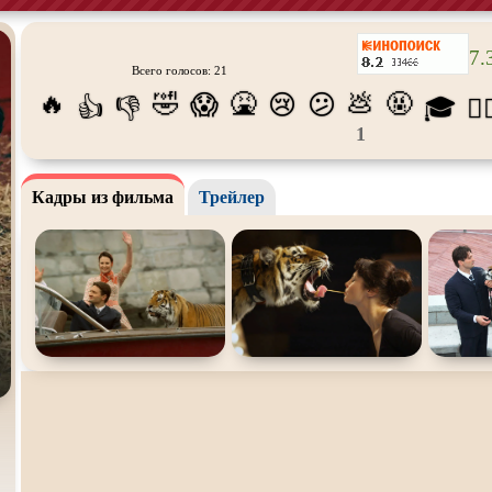
Про богов
Про богатых
Про вам
7.
Про викингов
Про выживание
Про ган
Всего голосов: 21
🔥
🤣
🤮
💩
🤬
😱
😢
😕
👍
👎
🎓
😵‍
Про деревню
Про динозавров
Про дра
1
Про зомби
Про инопланетян
Про кор
лодки
Про любовь
Про маньяков и
серийных
Про ма
Кадры из фильма
Трейлер
убийц
Про пиратов
Про подростков
Про пут
времени
Про рыцарей
Про самолёты
Про соб
Про супергероев
Про танки
Про тан
Про футбол
Про хакеров
Про хок
катание
Про Юристов и
Адвокатов
Псевдо
документальный
Режиссё
Сверхспособности
Ситком
Слэшер
Сцены с
обнажённой
Турецкий сериал
Чёрная 