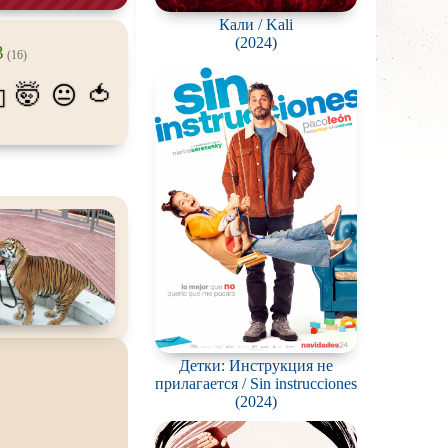
Кали / Kali
пиров
(2024)
3
(16)
гстеров
🤯
🍅
😐
💫
конов
абли и подводные
фию
ешествия
во
ак
цы
кей и
фигурное
Детки: Инструкция не
рская версия
прилагается / Sin instrucciones
(2024)
комедия