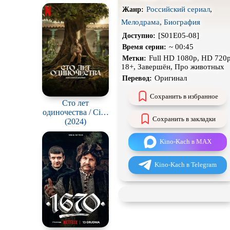
н
Российский сериал
,
Жанр:
Экранизация
Мелодрама
,
Биография
[S01E05-08]
Доступно:
~ 00:45
Время серии:
Full HD 1080p, HD 720p
Метки:
18+, Завершён, Про животных
Оригинал
Перевод:
Сохранить в избранное
Сто лет
одиночества / Cien
Сохранить в закладки
Años de Soledad
(2024)
Kino-Kach в MAX
Kino-Kach в Telegram