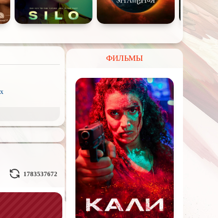
ФИЛЬМЫ
x
рэш) movies
пия
ое кино
Волшебники
1783537672
льные миры
л