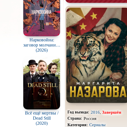
Про апокалипсис
Про ведьм
Про гонки
Про животных
Нарковойна:
заговор молчания /
Drug War: A
(2026)
Про космос
Conspiracy of Silence
Про оборотней
Про роботов
Про снайперов
Про тюрьму
Про шпионов
2016
,
Завершён
Год выхода:
Всё ещё мертвы /
Роуд-муви
Dead Still
Россия
Страна:
(2020)
Сериалы
Категория:
Стимпанк