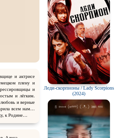
вщице и актрисе
емецком плену и
Леди-скорпионы / Lady Scorpions
дрессировщицы и
(2024)
остым и лёгким.
 любовь и верные
дарила всем нам…
жу, к Родине…
в, Алена