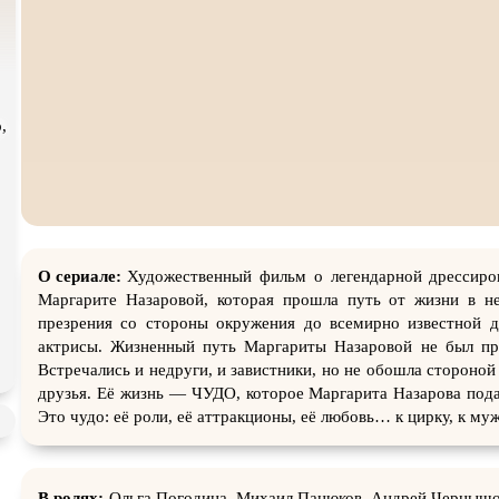
атурой
В ожидании
,
О сериале:
Художественный фильм о легендарной дрессиро
Маргарите Назаровой, которая прошла путь от жизни в н
презрения со стороны окружения до всемирно известной 
актрисы. Жизненный путь Маргариты Назаровой не был пр
Встречались и недруги, и завистники, но не обошла стороной
друзья. Её жизнь — ЧУДО, которое Маргарита Назарова по
Это чудо: её роли, её аттракционы, её любовь… к цирку, к му
В ролях:
Ольга Погодина, Михаил Панюков, Андрей Чернышо