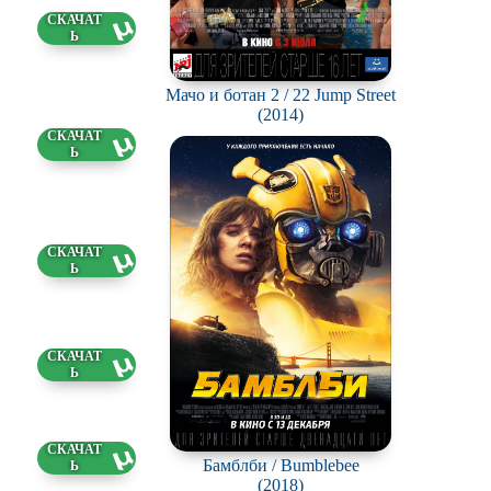
64 ГБ
7.2026
Мачо и ботан 2 / 22 Jump Street
(2014)
2 ГБ
7.2026
98 ГБ
7.2026
2 ГБ
7.2026
3 ГБ
Бамблби / Bumblebee
7.2026
(2018)