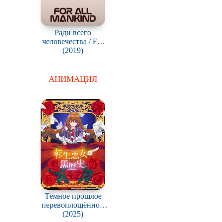
Ради всего
человечества / For
All Mankind
(2019)
АНИМАЦИЯ
Тёмное прошлое
перевоплощённой
злодейки / Tensei
(2025)