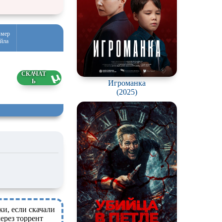
змер
йла
17 ГБ
Игроманка
6.2026
(2025)
ки, если скачали
ерез торрент