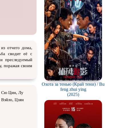
 из отчего дома,
ьба сводит её с
 и преследуемый
у, поражая своим
Охота за тенью (Край тени) / Bu
feng zhui ying
, Сю Цин, Лу
(2025)
 Вэйло, Цзян