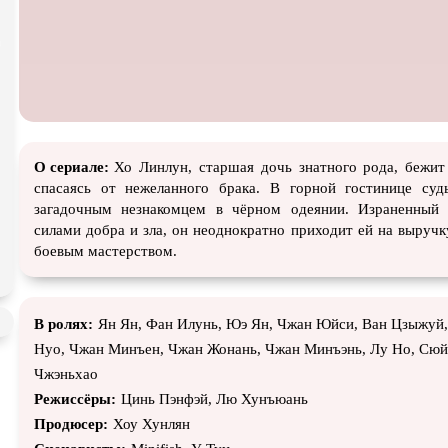
атурой
В ожидании
О сериале:
Хо Линлун, старшая дочь знатного рода, бежит
спасаясь от нежеланного брака. В горной гостинице суд
загадочным незнакомцем в чёрном одеянии. Израненный
силами добра и зла, он неоднократно приходит ей на выручк
боевым мастерством.
В ролях:
Ян Ян, Фан Илунь, Юэ Ян, Чжан Юйси, Ван Цзыжуй
Нуо, Чжан Минъен, Чжан Жонань, Чжан Минъэнь, Лу Но, Сюй
Чжэньхао
Режиссёры:
Цинь Пэнфэй, Лю Хунъюань
Продюсер:
Хоу Хунлян