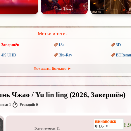
Метки и теги:
Завершён
18+
3D
4K UHD
Blu-Ray
BDRemu
PIXAR
Sci-Fi (Научная
фантастика)
Trash (т
Показать больше ►
Ангелы и Демоны
Аниме
Антиуто
Гении
Дорамы
Индийск
 Чжао / Yu lin ling (2026, Завершён)
Коллекция
Комикс
Маги и 
нном:
1
Реакций:
0
Новогодние
Основанное на
реальных
Паралле
событиях
Пеплум
Перевод
Кубик в Кубе
Перевод
Кураж-Бамбей
6.9
Всего голосов: 11
Постапокалипсис
Призраки
Про аку