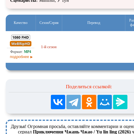
Сценаристы:
Minifish, У Тун
Ра
Качество
Сезон/Серия
Перевод
фа
21,
1-й сезон
Любительский (многоголосый)
03.0
подробнее
Поделиться ссылкой:
Друзья! Огромная просьба, оставляйте комментарии и оцен
сериал
Приключения Чжань Чжао / Yu lin ling (2026)
ч