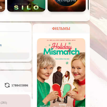
ФИЛЬМЫ
x
рэш) movies
пия
ое кино
Волшебники
1780435806
льные миры
(261)
л