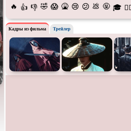
🔥
🤣
🤮
💩
🤬
😱
😢
😕
👍
👎
🎓
😵‍
Про богов
Про богатых
Про вам
Про викингов
Про выживание
Про ган
Кадры из фильма
Трейлер
Про деревню
Про динозавров
Про дра
Про зомби
Про инопланетян
Про кор
лодки
Про любовь
Про маньяков и
серийных
Про ма
убийц
Про пиратов
Про подростков
Про пут
времени
Про рыцарей
Про самолёты
Про соб
Про супергероев
Про танки
Про тан
Про футбол
Про хакеров
Про хок
катание
Про Юристов и
Адвокатов
Псевдо
документальный
Режиссё
Сверхспособности
Ситком
Слэшер
Сцены с
обнажённой
Турецкий сериал
Чёрная 