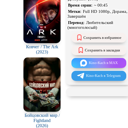
н
~ 00:45
Время серии:
Full HD 1080p, Дорама,
Метки:
Экранизация
Завершён
Любительский
Перевод:
(многоголосый)
Сохранить в избранное
Ковчег / The Ark
Сохранить в закладки
(2023)
Kino-Kach в MAX
Kino-Kach в Telegram
Бойцовский мир /
Fightland
(2026)