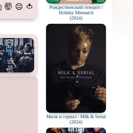
🤯
🍅
😐
💫
Рождественский отворот /
пиров
Holiday Mismatch
(2024)
гстеров
конов
абли и подводные
фию
ешествия
во
ак
цы
кей и
фигурное
рская версия
Милк и сериал / Milk & Serial
(2024)
комедия