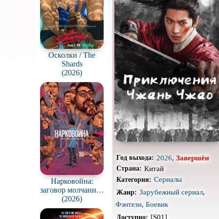
Про апокалипсис
Про ведьм
Про гонки
Осколки / The
Shards
Про животных
(2026)
Про космос
Про оборотней
Про роботов
Про снайперов
2026
,
Завершён
Год выхода:
Про тюрьму
Китай
Страна:
Сериалы
Категория:
Нарковойна:
Про шпионов
заговор молчания /
Зарубежный сериал
,
Жанр:
Drug War: A
(2026)
Роуд-муви
Фэнтези
,
Боевик
Conspiracy of Silence
[S01]
Доступно:
Стимпанк