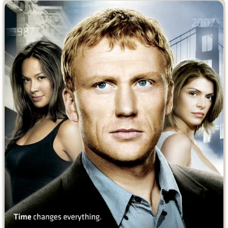
Врачи
Гении
Дорамы
Индийское кино
Киберпанк
Коллекция
Комикс
Маги и Волшебники
Наркотики
Новогодние
Основанное на
реальных
Параллельные миры
событиях
Перевод
Кубик в Кубе
Перевод
Гоблина
Пеплум
Перевод
Кураж-Бамбей
Подростковая
жестокость
Постапокалипсис
Призраки
Про акул
Про апокалипсис
Про богов
Про богатых
Про вампиров
Про ведьм
Про викингов