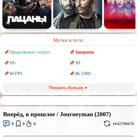
Метки и теги:
Продолжение следует...
Завершён
18+
3D
60 FPS
4K UHD
Blu-Ray
BDRemux
Показать больше ►
Marvel
PIXAR
Sci-Fi (Научная
фантастика)
Trash (трэш) movies
Вперёд, в прошлое / Journeyman (2007)
Авангард и
Сюрреализм
Ангелы и Демоны
0
0
0
1642796678
Аниме
Антиутопия