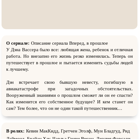
О сериале:
Описание сериала Вперед, в прошлое
У Дэна Вассера было все: любящая жена, ребенок и отличная
работа. Но внезапно его жизнь резко изменилась. Теперь он
путешествует в прошлое и пытается изменить судьбы людей
к лучшему.
Дэн встречает свою бывшую невесту, погибшую в
авиакатастрофе при загадочных обстоятельствах.
Вооруженный знаниями о прошлом сможет ли он ее спасти?
Как изменится его собственное будущее? И кем станет он
сам? Тем более, что он не один такой путешественник…
В ролях:
Кевин МакКидд, Гретчен Эголф, Мун Бладгуд, Рид
Даймонд, Брайан Хау, Чарльз Генри Висон, Джулия Фарсади,