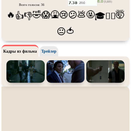
8.0
Про танки
Про танцы
(9,889)
Всего голосов: 36
🔥
🤣
🤮
💩
🤬
🤯
Про тюрьму
Про футбол
😱
😢
😕
👍
👎
🎓
😵‍💫
Про хакеров
Про хоккей и
фигурное
катание
🍅
😐
Про шпионов
Про Юристов и
Адвокатов
Псевдо
документальный
Режиссёрская версия
Кадры из фильма
Трейлер
Роуд-муви
Сверхспособности
Ситком
Слэшер
Стимпанк
Сцены с
обнажённой натурой
Турецкий сериал
Чёрная комедия
Экранизация
В ожидании