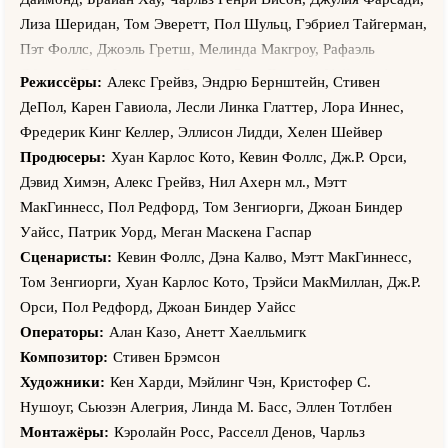
Лиза Шеридан, Том Эверетт, Пол Шульц, Гэбриел Тайгерман,
Пэт Фоллс, Джоэль Гретш, Мелинда Макгроу, Рафаэль
Сбардж, Дон Франклин, Элисон Рид, Джордж Уайнер, Аарон
Режиссёры:
Алекс Грейвз, Эндрю Бернштейн, Стивен
Химельштейн, Ален Юи, Асанте Джонс, Челси Крисп, Ивэн
ДеПол, Карен Гавиола, Лесли Линка Глаттер, Лора Иннес,
Лай, Касс Эшер, Энни Вершинг, Джон Биллингсли,
Фредерик Кинг Келлер, Эллисон Лидди, Хелен Шейвер
Кристофер Онил Уоррен, Лукас Калеб Руни, Джессика
Продюсеры:
Хуан Карлос Кото, Кевин Фоллс, Дж.Р. Орси,
Честейн, Вирджиния Уильямс, Скотт Майкл Кэмпбелл, Моник
Дэвид Химэн, Алекс Грейвз, Нил Ахерн мл., Мэтт
Кёрнен, Бриттани Исибаси, Джон Ноубл, Дон Макманус,
МакГиннесс, Пол Редфорд, Том Зенгиорги, Джоан Биндер
Джеффри Пирс, Стив Барр, Мэттью Хамфриз, Кит Селлон-
Уайсс, Патрик Уорд, Меган Маскена Гаспар
Райт, Марго Харшман, Эрик Ланж, Джоэнна Гоуинг, Кэрол
Сценаристы:
Кевин Фоллс, Дэна Калво, Мэтт МакГиннесс,
Энн Сьюзи, Патрик Ст. Эсприт, Джон Энистон, Рэй Проскиа,
Том Зенгиорги, Хуан Карлос Кото, Трэйси МакМиллан, Дж.Р.
Индиго, Нэйтан Бэйзел, Джош Догерти, Кики Лау, Эриель
Орси, Пол Редфорд, Джоан Биндер Уайсс
Феликс, Наташа Рой, Джеффри Оуэнс, Колин Форд, Джордж
Операторы:
Алан Казо, Анетт Хаелльмигк
Ньюберн, Роберт Пайн, Кристин Адамс, Эрик Андерсон,
Композитор:
Стивен Брэмсон
Лукас Бенкен, Шон Уинг, Джей Эр Касия, Джеффри Н. Браун,
Художники:
Кен Харди, Мэйлинг Чэн, Кристофер С.
Рик Уорси, Джон Скларофф, Эмерсон Брукс, Фальк Хеншел,
Нушоуг, Сьюзэн Алегрия, Линда М. Басс, Эллен Тотлбен
Джейк Сэндвиг, Дилан МакЛафлин, Брайан Облак, Тони
Монтажёры:
Кэролайн Росс, Расселл Денов, Чарльз